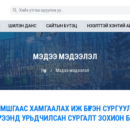
ШИЛЭН ДАНС
САЙТЫН БҮТЭЦ
НЭЭЛТТЭЙ ХЭНТИЙ 
МЭДЭЭ МЭДЭЭЛЭЛ
Нүүр
Мэдээ мэдээлэл
АМШГААС ХАМГААЛАХ ИЖ БҮРЭН СУРГУ
ҮРЭЭНД УРЬДЧИЛСАН СУРГАЛТ ЗОХИОН 