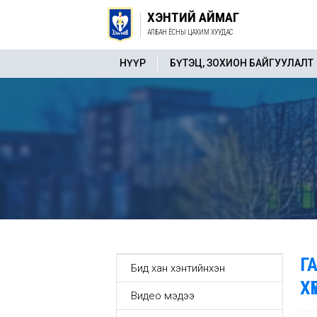
ХЭНТИЙ АЙМАГ
АЛБАН ЁСНЫ ЦАХИМ ХУУДАС
НҮҮР
БҮТЭЦ, ЗОХИОН БАЙГУУЛАЛТ
Г
Бид хан хэнтийнхэн
Х
Видео мэдээ