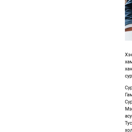
Хэ
ха
ха
сур
Сур
Га
Су
Мэ
асу
Ту
хо