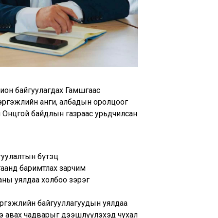
хион байгуулагдах Гамшгаас
эргэжлийн анги, албадын оролцоог
н Онцгой байдлын газраас урьдчилсан
гуулалтын бүтэц
гаанд баримтлах зарчим
аны уялдаа холбоо зэрэг
мэргэжлийн байгууллагуудын уялдаа
ээ авах чадварыг дээшлүүлэхэд чухал