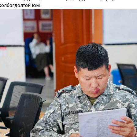
 холбогдолтой юм.