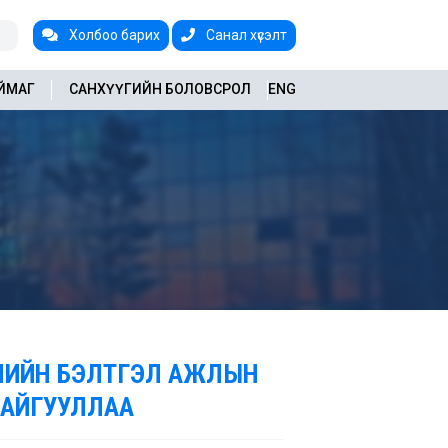
Холбоо барих
Санал хүсэлт
АЙМАГ
САНХҮҮГИЙН БОЛОВСРОЛ
ENG
УЛИЙН БЭЛТГЭЛ АЖЛЫН
БАЙГУУЛЛАА