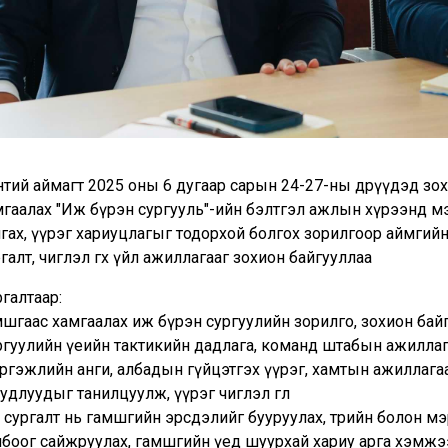
нтий аймагт 2025 оны 6 дугаар сарын 24-27-ны өдрүүдэд зо
мгаалах "Иж бүрэн сургууль"-ийн бэлтгэл ажлын хүрээнд м
нгах, үүрэг хариуцлагыг тодорхой болгох зорилгоор аймгий
галт, чиглэл өгөх үйл ажиллагааг зохион байгууллаа
галтаар:
мшгаас хамгаалах иж бүрэн сургуулийн зорилго, зохион бай
ргуулийн үеийн тактикийн дадлага, команд штабын ажилла
ргэжлийн анги, албадын гүйцэтгэх үүрэг, хамтын ажиллага
удлуудыг танилцуулж, үүрэг чиглэл өглөө
с сургалт нь гамшгийн эрсдэлийг бууруулах, төрийн болон 
лбоог сайжруулах, гамшгийн үед шуурхай хариу арга хэмж