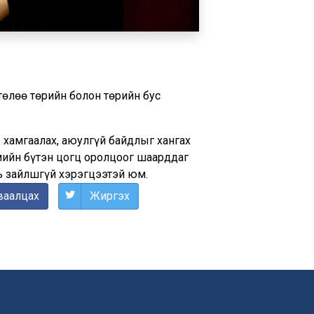
өлөө төрийн болон төрийн бус
 хамгаалах, аюулгүй байдлыг хангах
гмийн бүтэн цогц оролцоог шаарддаг
нь зайлшгүй хэрэгцээтэй юм.
ваалцах
Жиргэх