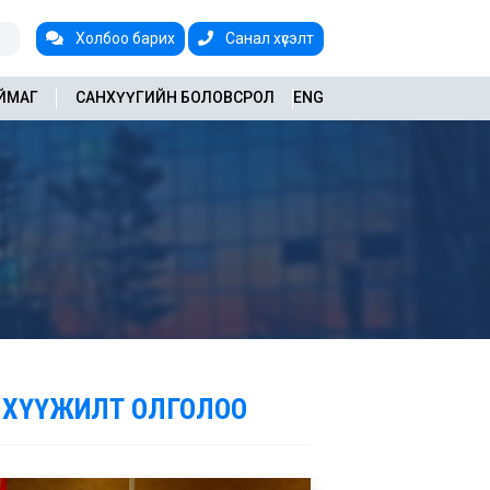
Холбоо барих
Санал хүсэлт
АЙМАГ
САНХҮҮГИЙН БОЛОВСРОЛ
ENG
АНХҮҮЖИЛТ ОЛГОЛОО