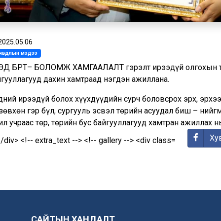
2025.05.06
л явдлын мэдээ
ҮХЭД БҮРТ– БОЛОМЖ ХАМГААЛАЛТ гэрэлт ирээдүй олгохын т
йгууллагууд дахин хамтраад нэгдэн ажиллана.
дний ирээдүй болох хүүхдүүдийн сурч боловсрох эрх, эрхээ
 зөвхөн гэр бүл, сургууль эсвэл төрийн асуудал биш – ний
ил учраас төр, төрийн бус байгууллагууд хамтран ажиллах 
Ху
САЙТЫН ХАНДАЛТ