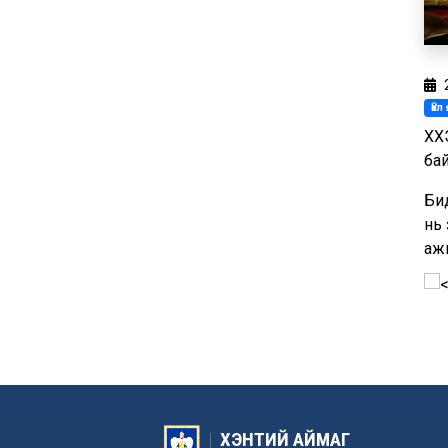
Үй
ХҮ
ба
Би
нь
аж
ХЭНТИЙ АЙМАГ