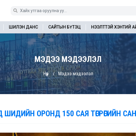
ШИЛЭН ДАНС
САЙТЫН БҮТЭЦ
НЭЭЛТТЭЙ ХЭНТИЙ 
МЭДЭЭ МЭДЭЭЛЭЛ
Нүүр
Мэдээ мэдээлэл
Д ШИДИЙН ОРОНД 150 САЯ ТӨГРӨГИЙН С