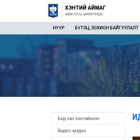
ХЭНТИЙ АЙМАГ
АЛБАН ЁСНЫ ЦАХИМ ХУУДАС
НҮҮР
БҮТЭЦ, ЗОХИОН БАЙГУУЛАЛТ
И
Бид хан хэнтийнхэн
Видео мэдээ