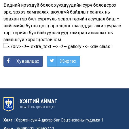
Бидний ирээдүй болох хүүхдүүдийн сурч боловсрох
эрх, эрхээ хамгаалах, аюулгүй байдлыг хангах нь
зөвхөн гэр бүл, сургууль эсвэл төрийн асуудал биш –
нийгмийн бүтэн цогц оролцоог шаарддаг ажил учраас
төр, төрийн бус байгууллагууд хамтран ажиллах нь
зайлшгүй хэрэгцээтэй юм.
Хуваалцах
Жиргэх
ХЭНТИЙ АЙМАГ
АЛБАН ЁСНЫ ЦАХИМ ХУУДАС
Хаяг :
Хэрлэн сум 4 дүгээр баг Сэцэнхааны гудамж 1
Утас :
75990001, 70563111