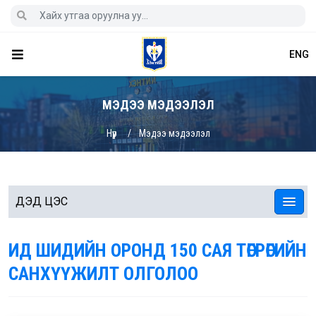
ENG
МЭДЭЭ МЭДЭЭЛЭЛ
Нүүр
Мэдээ мэдээлэл
ДЭД ЦЭС
ИД ШИДИЙН ОРОНД 150 САЯ ТӨГРӨГИЙН
САНХҮҮЖИЛТ ОЛГОЛОО