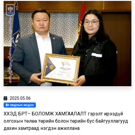
2025.05.06
Үйл явдлын мэдээ
ХҮҮХЭД БҮРТ– БОЛОМЖ ХАМГААЛАЛТ гэрэлт ирээдүй
олгохын төлөө төрийн болон төрийн бус байгууллагууд
дахин хамтраад нэгдэн ажиллана.