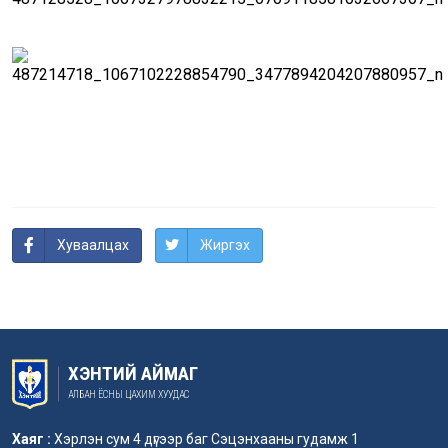
Хуваалцах
Жиргэх
ХЭНТИЙ АЙМАГ
АЛБАН ЁСНЫ ЦАХИМ ХУУДАС
Хаяг :
Хэрлэн сум 4 дүгээр баг Сэцэнхааны гудамж 1