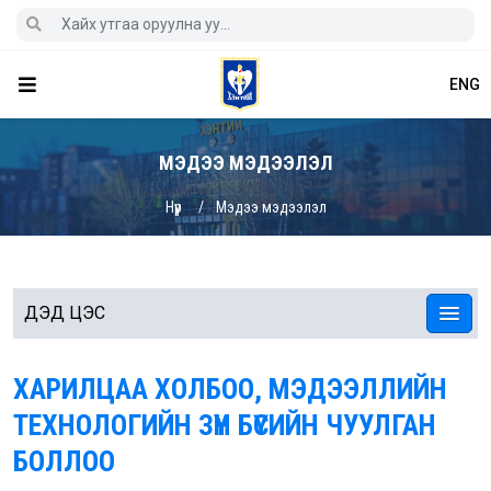
ENG
МЭДЭЭ МЭДЭЭЛЭЛ
Нүүр
Мэдээ мэдээлэл
ДЭД ЦЭС
ХАРИЛЦАА ХОЛБОО, МЭДЭЭЛЛИЙН
ТЕХНОЛОГИЙН ЗҮҮН БҮСИЙН ЧУУЛГАН
БОЛЛОО