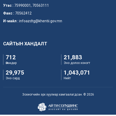
Утас :
75990001, 70563111
Факс :
70562412
И-майл :
infoazdtg@khentii.gov.mn
САЙТЫН ХАНДАЛТ
712
21,883
Өнөөдөр
Энэ долоо хоногт
29,975
1,043,071
Энэ сард
Нийт
Зохиогчийн эрх хуулиар хамгаалагдсан. © 2026