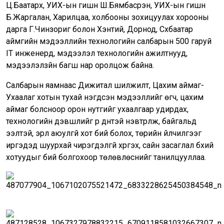
Ц.Баатархүү, УИХ-ын гишүүн Ш.Бямбасүрэн, УИХ-ын гишүүн
Б.Жаргалан, Харилцаа, холбооны зохицуулах хорооны
дарга Г.Чинзориг болон Хэнтий, Дорнод, Сүхбаатар
аймгийн мэдээллийн технологийн салбарын 500 гаруй
IT инженерүүд, мэдээлэл технологийн ажилтнууд,
мэдээлэлзүйн багш нар оролцож байна.
Салбарын яамнаас Дижитал шилжилт, Цахим аймаг-
Ухаалаг хотын тухай нэгдсэн мэдээллийг өгч, цахим
аймаг болсноор орон нутгийг ухаалгаар удирдах,
технологийн дэвшлийг үр дүнтэй нэвтрүүлж, байгальд
ээлтэй, эрүүл аюулгүй хот бий болох, төрийн үйлчилгээг
иргэдэд шуурхай чирэгдэлгүй хүргэх, сайн засаглал бүхий
хотуудыг бий болгохоор төлөвлөснийг танилцууллаа.