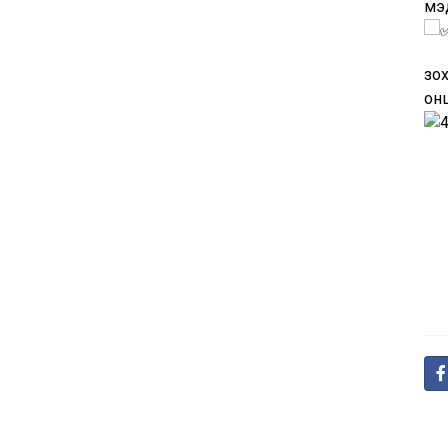
мэ
зо
он