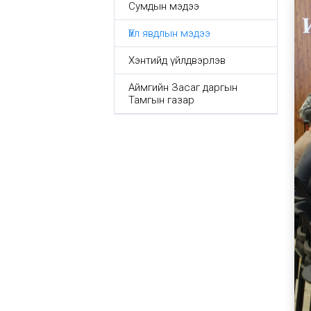
Сумдын мэдээ
Үйл явдлын мэдээ
Хэнтийд үйлдвэрлэв
Аймгийн Засаг даргын
Тамгын газар