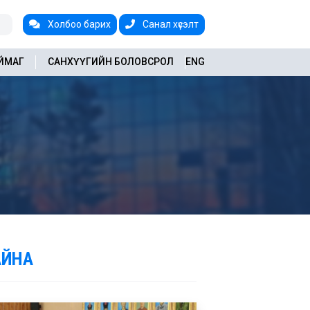
Холбоо барих
Санал хүсэлт
АЙМАГ
САНХҮҮГИЙН БОЛОВСРОЛ
ENG
АЙНА