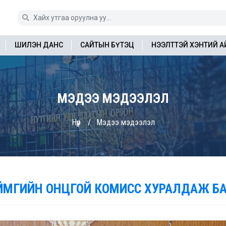
ШИЛЭН ДАНС
САЙТЫН БҮТЭЦ
НЭЭЛТТЭЙ ХЭНТИЙ 
МЭДЭЭ МЭДЭЭЛЭЛ
Нүүр
Мэдээ мэдээлэл
ЙМГИЙН ОНЦГОЙ КОМИСС ХУРАЛДАЖ Б