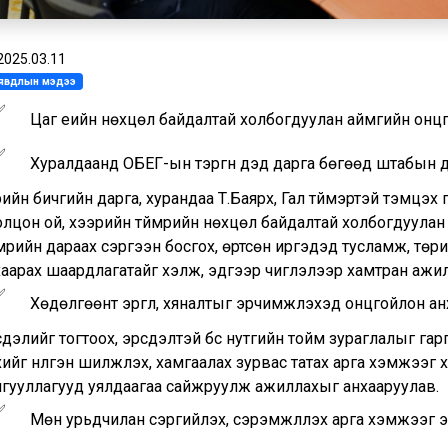
2025.03.11
л явдлын мэдээ
Цаг үеийн нөхцөл байдалтай холбогдуулан аймгийн онц
Хуралдаанд ОБЕГ-ын тэргүүн дэд дарга бөгөөд штабын д
ийн бичгийн дарга, хурандаа Т.Баярхүү, Гал түймэртэй тэмцэ
лцон ой, хээрийн түймрийн нөхцөл байдалтай холбогдуулан 
мрийн дараах сэргээн босгох, өртсөн иргэдэд тусламж, төри
хаарах шаардлагатайг хэлж, эдгээр чиглэлээр хамтран ажи
Хөдөлгөөнт эргүүл, хяналтыг эрчимжүүлэхэд онцгойлон анх
дэлийг тогтоох, эрсдэлтэй бүс нутгийн тойм зураглалыг гарг
ийг нүүлгэн шилжүүлэх, хамгаалах зурвас татах арга хэмжээг
йгууллагууд уялдаагаа сайжруулж ажиллахыг анхааруулав.
Мөн урьдчилан сэргийлэх, сэрэмжлүүлэх арга хэмжээг э