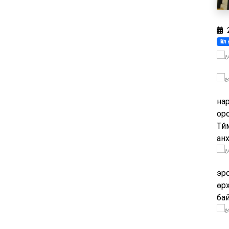
Үй
нар
оро
Түй
ан
эрс
өрх
ба