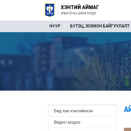
ХЭНТИЙ АЙМАГ
АЛБАН ЁСНЫ ЦАХИМ ХУУДАС
НҮҮР
БҮТЭЦ, ЗОХИОН БАЙГУУЛАЛТ
А
Бид хан хэнтийнхэн
Видео мэдээ