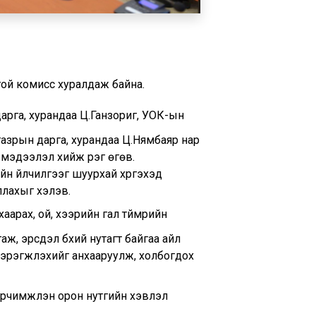
гой комисс хуралдаж байна.
арга, хурандаа Ц.Ганзориг, УОК-ын
х газрын дарга, хурандаа Ц.Нямбаяр нар
мэдээлэл хийж үүрэг өгөв.
йн үйлчилгээг шуурхай хүргэхэд
ллахыг хэлэв.
аарах, ой, хээрийн гал түймрийн
аж, эрсдэл бүхий нутагт байгаа айл
 хэрэгжүүлэхийг анхааруулж, холбогдох
рчимжүүлэн орон нутгийн хэвлэл