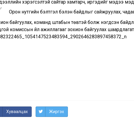
дээллийн хэрэгсэлтэй сайтар хамтарч, иргэдийг мэдээ мэ
Орон нутгийн бэлтгэл бэлэн байдлыг сайжруулах, чада
хион байгуулах, команд штабын төвтэй болж нэгдсэн байдл
цгой комиссын үйл ажиллагааг зохион байгуулах шаардлагат
Хуваалцах
Жиргэх