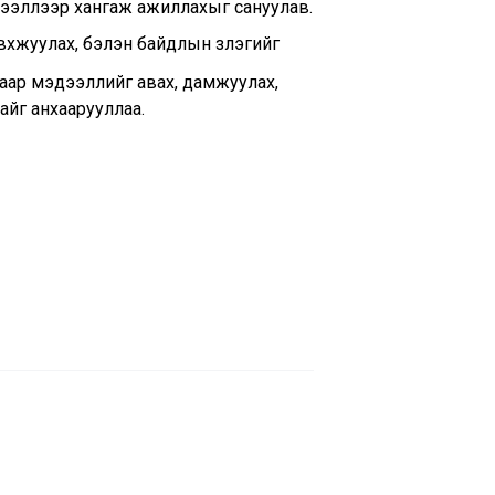
дээллээр хангаж ажиллахыг сануулав.
вхжуулах, бэлэн байдлын үзлэгийг
аар мэдээллийг авах, дамжуулах,
айг анхаарууллаа.