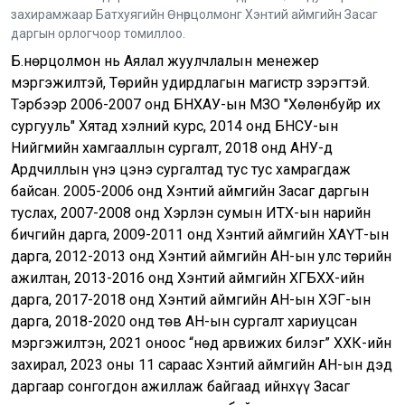
захирамжаар Батхуягийн Өнөрцолмонг Хэнтий аймгийн Засаг
даргын орлогчоор томиллоо.
Б.Өнөрцолмон нь Аялал жуулчлалын менежер
мэргэжилтэй, Төрийн удирдлагын магистр зэрэгтэй.
Тэрбээр 2006-2007 онд БНХАУ-ын ӨМӨЗО "Хөлөнбуйр их
сургууль" Хятад хэлний курс, 2014 онд БНСУ-ын
Нийгмийн хамгааллын сургалт, 2018 онд АНУ-д
Ардчиллын үнэ цэнэ сургалтад тус тус хамрагдаж
байсан. 2005-2006 онд Хэнтий аймгийн Засаг даргын
туслах, 2007-2008 онд Хэрлэн сумын ИТХ-ын нарийн
бичгийн дарга, 2009-2011 онд Хэнтий аймгийн ХАҮТ-ын
дарга, 2012-2013 онд Хэнтий аймгийн АН-ын улс төрийн
ажилтан, 2013-2016 онд Хэнтий аймгийн ХГБХХ-ийн
дарга, 2017-2018 онд Хэнтий аймгийн АН-ын ХЭГ-ын
дарга, 2018-2020 онд төв АН-ын сургалт хариуцсан
мэргэжилтэн, 2021 оноос “Өнөд арвижих билэг” ХХК-ийн
захирал, 2023 оны 11 сараас Хэнтий аймгийн АН-ын дэд
даргаар сонгогдон ажиллаж байгаад ийнхүү Засаг