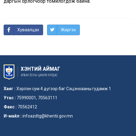
даргын орлогчоор томилогдож байна.
Хуваалцах
Жиргэх
ХЭНТИЙ АЙМАГ
АЛБАН ЁСНЫ ЦАХИМ ХУУДАС
Хаяг :
Хэрлэн сум 4 дүгээр баг Сэцэнхааны гудамж 1
Утас :
75990001, 70563111
Факс :
70562412
И-майл :
infoazdtg@khentii.gov.mn