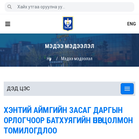
ENG
МЭДЭЭ МЭДЭЭЛЭЛ
Нүүр
Мэдээ мэдээлэл
ДЭД ЦЭС
ХЭНТИЙ АЙМГИЙН ЗАСАГ ДАРГЫН
ОРЛОГЧООР БАТХУЯГИЙН ӨНӨРЦОЛМОН
ТОМИЛОГДЛОО