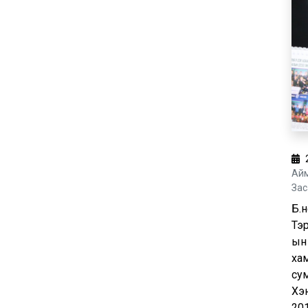
Айм
Зас
Б.
Тэ
ын
ха
су
Хэ
20