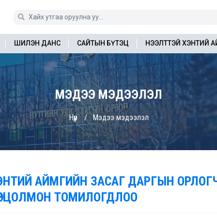
ШИЛЭН ДАНС
САЙТЫН БҮТЭЦ
НЭЭЛТТЭЙ ХЭНТИЙ 
МЭДЭЭ МЭДЭЭЛЭЛ
Нүүр
Мэдээ мэдээлэл
ЭНТИЙ АЙМГИЙН ЗАСАГ ДАРГЫН ОРЛОГ
НӨРЦОЛМОН ТОМИЛОГДЛОО