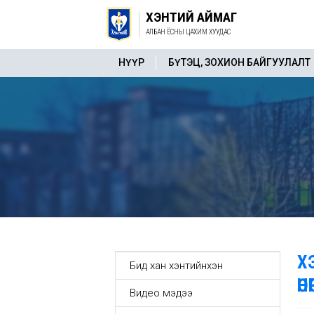
ХЭНТИЙ АЙМАГ
АЛБАН ЁСНЫ ЦАХИМ ХУУДАС
НҮҮР
БҮТЭЦ, ЗОХИОН БАЙГУУЛАЛТ
Х
Бид хан хэнтийнхэн
Ө
Видео мэдээ