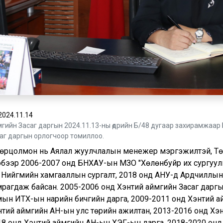
2024.11.14
гийн Засаг даргын 2024.11.13-ны өдрийн Б/48 дугаар захирамжаар
аг даргын орлогчоор томиллоо.
Өнөрцолмон нь Аялал жуулчлалын менежер мэргэжилтэй, Тө
рбээр 2006-2007 онд БНХАУ-ын ӨМӨЗО "Хөлөнбуйр их сургуул
 Нийгмийн хамгааллын сургалт, 2018 онд АНУ-д Ардчиллын ү
мрагдаж байсан. 2005-2006 онд Хэнтий аймгийн Засаг даргы
мын ИТХ-ын нарийн бичгийн дарга, 2009-2011 онд Хэнтий а
нтий аймгийн АН-ын улс төрийн ажилтан, 2013-2016 онд Хэн
18 онд Хэнтий аймгийн АН-ын ХЭГ-ын дарга, 2018-2020 онд