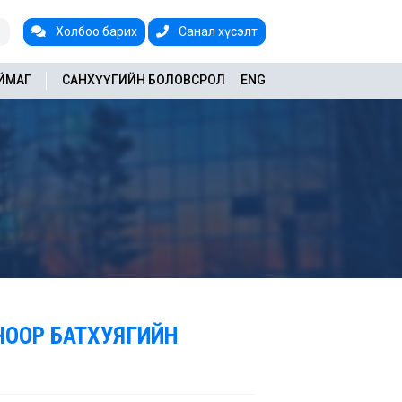
Холбоо барих
Санал хүсэлт
АЙМАГ
САНХҮҮГИЙН БОЛОВСРОЛ
ENG
ЧООР БАТХУЯГИЙН