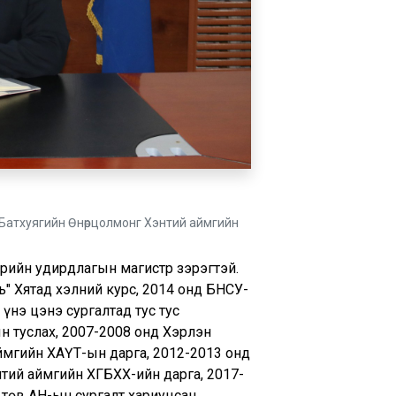
 Батхуягийн Өнөрцолмонг Хэнтий аймгийн
рийн удирдлагын магистр зэрэгтэй.
ь" Хятад хэлний курс, 2014 онд БНСУ-
нэ цэнэ сургалтад тус тус
н туслах, 2007-2008 онд Хэрлэн
ймгийн ХАҮТ-ын дарга, 2012-2013 онд
тий аймгийн ХГБХХ-ийн дарга, 2017-
 төв АН-ын сургалт хариуцсан