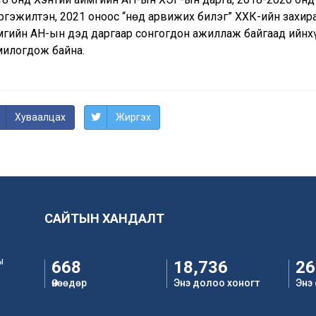
гэжилтэн, 2021 оноос “Өнөд арвижих билэг” ХХК-ийн захира
мгийн АН-ын дэд даргаар сонгогдон ажиллаж байгаад ийнхү
милогдож байна.
Хуваалцах
Жиргэх
САЙТЫН ХАНДАЛТ
ы
668
18,736
26
Өнөөдөр
Энэ долоо хоногт
Энэ