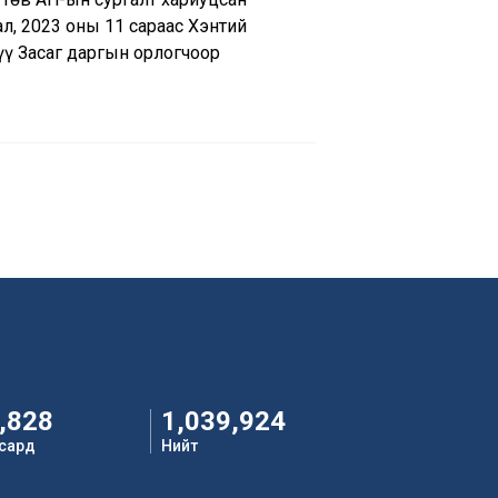
л, 2023 оны 11 сараас Хэнтий
ү Засаг даргын орлогчоор
,828
1,039,924
 сард
Нийт