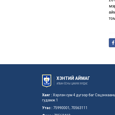
мэр
ай
то
ХЭНТИЙ АЙМАГ
АЛБАН ЁСНЫ ЦАХИМ ХУУДАС
Хаяг :
Хэрлэн сум 4 дүгээр баг Сэцэнхаан
гудамж 1
Утас :
75990001, 70563111