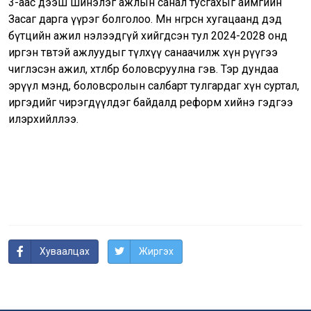
3-аас дээш шинэлэг ажлын санал тусгахыг аймгийн
Засаг дарга үүрэг болголоо. Мөн өнгөрсөн хугацаанд дэд
бүтцийн ажил нэлээдгүй хийгдсэн тул 2024-2028 онд
иргэн төвтэй ажлуудыг түлхүү санаачилж хүн рүүгээ
чиглэсэн ажил, хөтөлбөр боловсруулна гэв. Тэр дундаа
эрүүл мэнд, боловсролын салбарт тулгардаг хүн суртал,
иргэдийг чирэгдүүлдэг байдалд реформ хийнэ гэдгээ
илэрхийллээ.
Хуваалцах
Жиргэх