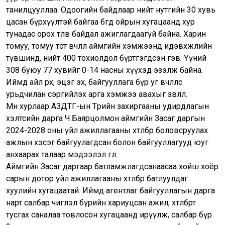
танилцууллаа. Одоогийн байдлаар нийт нутгийн 30 хувь
цасан бүрхүүлтэй байгаа бөгөөд ойрын хугацаанд хур
тунадас орох төлөв байдал ажиглагдаагүй байна. Харин
томуу, томуу төст өвчлөл аймгийн хэмжээнд идэвхжлийн
түвшинд, нийт 400 тохиолдол бүртгэгдсэн гэв. Үүний
308 буюу 77 хувийг 0-14 насны хүүхэд эзэлж байна.
Иймд айл өрх, эцэг эх, байгууллага бүр уг өвчлөлөөс
урьдчилан сэргийлэх арга хэмжээ авахыг зөвлөлөө.
Мөн хурлаар АЗДТГ-ын Төрийн захиргааны удирдлагын
хэлтсийн дарга Ч.Баярцолмон аймгийн Засаг даргын
2024-2028 оны үйл ажиллагааны хөтөлбөр боловсруулах
ажлын хэсэг байгуулагдсан болон байгууллагууд юуг
анхаарах талаар мэдээлэл өглөө.
Аймгийн Засаг даргаар батламжлагдсанаасаа хойш хоёр
сарын дотор үйл ажиллагааны хөтөлбөр батлуулдаг
хуулийн хугацаатай. Иймд агентлаг байгууллагын дарга
нарт салбар чиглэл бүрийн хариуцсан ажил, хөтөлбөрт
тусгах саналаа товлосон хугацаанд ирүүлж, салбар бүр