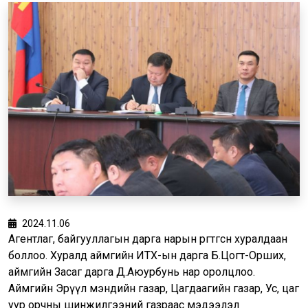
2024.11.06
Агентлаг, байгууллагын дарга нарын өргөтгөсөн хуралдаан
боллоо. Хуралд аймгийн ИТХ-ын дарга Б.Цогт-Орших,
аймгийн Засаг дарга Д.Аюурбунь нар оролцлоо.
Аймгийн Эрүүл мэндийн газар, Цагдаагийн газар, Ус, цаг
уур орчны шинжилгээний газраас мэдээлэл