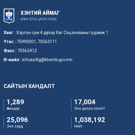
ХЭНТИЙ АЙМАГ
АЛБАН ЁСНЫ ЦАХИМ ХУУДАС
Хаяг :
Хэрлэн сум 4 дүгээр баг Сэцэнхааны гудамж 1
Утас :
75990001, 70563111
Факс :
70562412
И-майл :
infoazdtg@khentii.gov.mn
САЙТЫН ХАНДАЛТ
1,289
17,004
Өнөөдөр
Энэ долоо хоногт
25,096
1,038,192
Энэ сард
Нийт