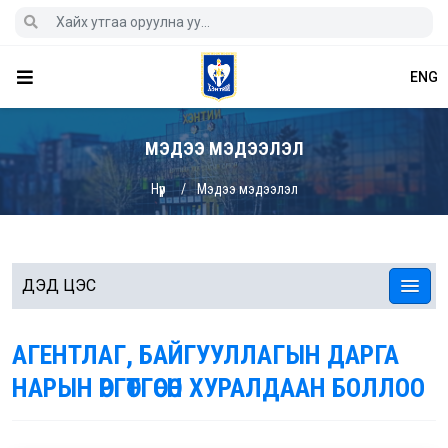
ENG
МЭДЭЭ МЭДЭЭЛЭЛ
Нүүр
Мэдээ мэдээлэл
ДЭД ЦЭС
АГЕНТЛАГ, БАЙГУУЛЛАГЫН ДАРГА
НАРЫН ӨРГӨТГӨСӨН ХУРАЛДААН БОЛЛОО