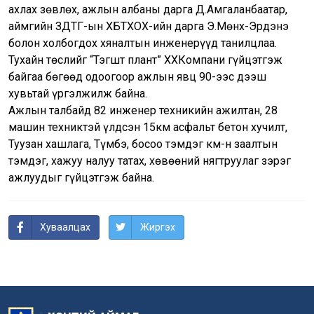
ахлах зөвлөх, ажлын албаны дарга Д.Амгаланбаатар,
аймгийн ЗДТГ-ын ХБТХОХ-ийн дарга Э.Мөнх-Эрдэнэ
болон холбогдох хяналтын инженерүүд танилцлаа.
Тухайн төслийг “Тэгшт плант” ХХКомпани гүйцэтгэж
байгаа бөгөөд одоогоор ажлын явц 90-ээс дээш
хувьтай үргэлжилж байна.
Ажлын талбайд 82 инженер техникийн ажилтан, 28
машин техниктэй үлдсэн 15км асфальт бетон хучилт,
Туузан хашлага, Түмбэ, босоо тэмдэг км-н заалтын
тэмдэг, хажуу налуу татах, хөвөөний нягтруулаг зэрэг
ажлуудыг гүйцэтгэж байна.
Хуваалцах
Жиргэх