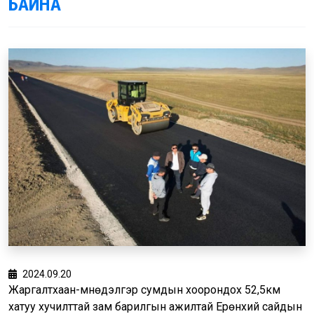
БАЙНА
2024.09.20
Жаргалтхаан-Өмнөдэлгэр сумдын хоорондох 52,5км
хатуу хучилттай зам барилгын ажилтай Ерөнхий сайдын