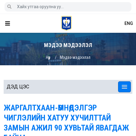
ENG
МЭДЭЭ МЭДЭЭЛЭЛ
Нүүр
Мэдээ мэдээлэл
ДЭД ЦЭС
ЖАРГАЛТХААН-ӨМНӨДЭЛГЭР
ЧИГЛЭЛИЙН ХАТУУ ХУЧИЛТТАЙ
ЗАМЫН АЖИЛ 90 ХУВЬТАЙ ЯВАГДАЖ