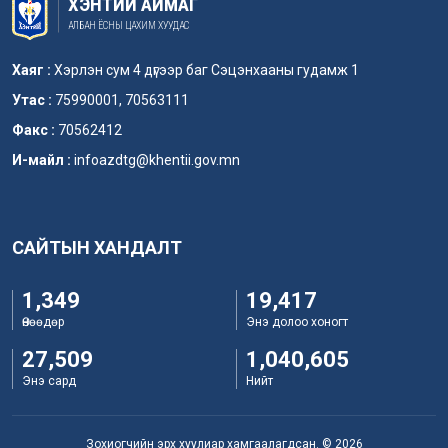
ХЭНТИЙ АЙМАГ
АЛБАН ЁСНЫ ЦАХИМ ХУУДАС
Хаяг :
Хэрлэн сум 4 дүгээр баг Сэцэнхааны гудамж 1
Утас :
75990001, 70563111
Факс :
70562412
И-майл :
infoazdtg@khentii.gov.mn
САЙТЫН ХАНДАЛТ
1,349
19,417
Өнөөдөр
Энэ долоо хоногт
27,509
1,040,605
Энэ сард
Нийт
Зохиогчийн эрх хуулиар хамгаалагдсан. © 2026