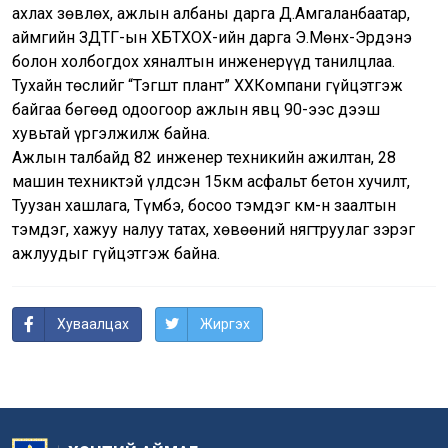
ахлах зөвлөх, ажлын албаны дарга Д.Амгаланбаатар,
аймгийн ЗДТГ-ын ХБТХОХ-ийн дарга Э.Мөнх-Эрдэнэ
болон холбогдох хяналтын инженерүүд танилцлаа.
Тухайн төслийг “Тэгшт плант” ХХКомпани гүйцэтгэж
байгаа бөгөөд одоогоор ажлын явц 90-ээс дээш
хувьтай үргэлжилж байна.
Ажлын талбайд 82 инженер техникийн ажилтан, 28
машин техниктэй үлдсэн 15км асфальт бетон хучилт,
Туузан хашлага, Түмбэ, босоо тэмдэг км-н заалтын
тэмдэг, хажуу налуу татах, хөвөөний нягтруулаг зэрэг
ажлуудыг гүйцэтгэж байна.
Хуваалцах
Жиргэх