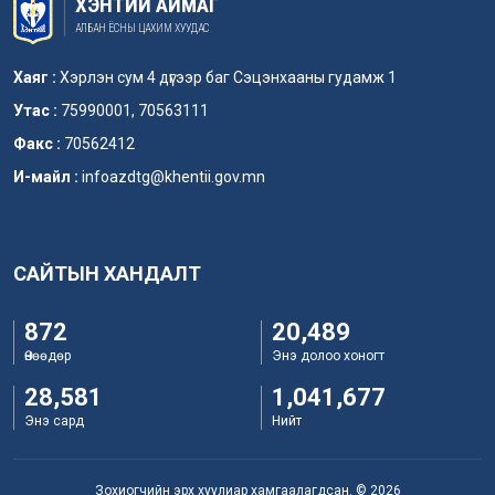
ХЭНТИЙ АЙМАГ
АЛБАН ЁСНЫ ЦАХИМ ХУУДАС
Хаяг :
Хэрлэн сум 4 дүгээр баг Сэцэнхааны гудамж 1
Утас :
75990001, 70563111
Факс :
70562412
И-майл :
infoazdtg@khentii.gov.mn
САЙТЫН ХАНДАЛТ
872
20,489
Өнөөдөр
Энэ долоо хоногт
28,581
1,041,677
Энэ сард
Нийт
Зохиогчийн эрх хуулиар хамгаалагдсан. © 2026