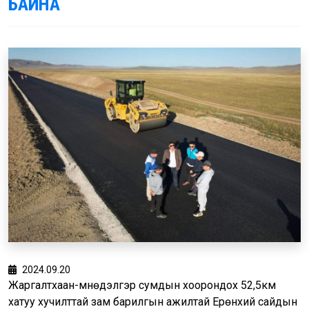
БАЙНА
2024.09.20
Жаргалтхаан-Өмнөдэлгэр сумдын хоорондох 52,5км
хатуу хучилттай зам барилгын ажилтай Ерөнхий сайдын