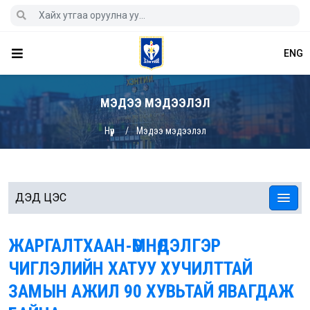
ENG
МЭДЭЭ МЭДЭЭЛЭЛ
Нүүр
Мэдээ мэдээлэл
ДЭД ЦЭС
ЖАРГАЛТХААН-ӨМНӨДЭЛГЭР
ЧИГЛЭЛИЙН ХАТУУ ХУЧИЛТТАЙ
ЗАМЫН АЖИЛ 90 ХУВЬТАЙ ЯВАГДАЖ