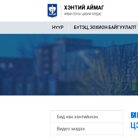
ХЭНТИЙ АЙМАГ
АЛБАН ЁСНЫ ЦАХИМ ХУУДАС
НҮҮР
БҮТЭЦ, ЗОХИОН БАЙГУУЛАЛТ
Ө
Бид хан хэнтийнхэн
Ц
Видео мэдээ