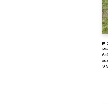
Өм
ба
зо
Э.