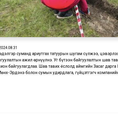
2024.08.31
нөдэлгэр суманд ариутгах татуурын шугам сүлжээ, цэвэрлэ
йгуулалтын ажил өрнүүлнэ. Уг бүтээн байгуулалтын шав та
хион байгуулагдлаа. Шав тавих ёслолд аймгийн Засаг дарг
Мөнх-Эрдэнэ болон сумын удирдлага, гүйцэтгэгч компаний