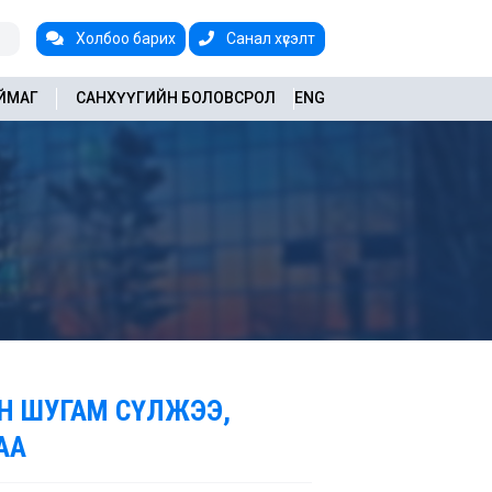
Холбоо барих
Санал хүсэлт
АЙМАГ
САНХҮҮГИЙН БОЛОВСРОЛ
ENG
ЫН ШУГАМ СҮЛЖЭЭ,
АА