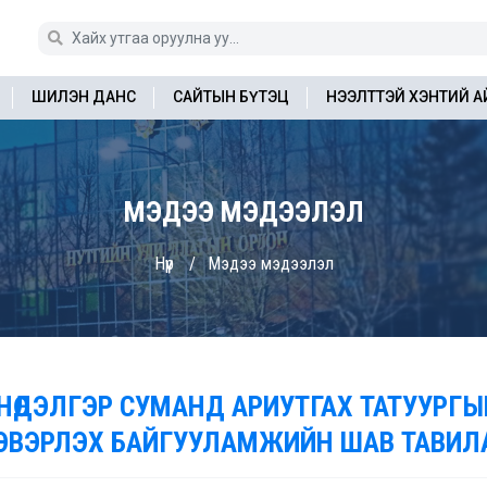
ШИЛЭН ДАНС
САЙТЫН БҮТЭЦ
НЭЭЛТТЭЙ ХЭНТИЙ 
МЭДЭЭ МЭДЭЭЛЭЛ
Нүүр
Мэдээ мэдээлэл
МНӨДЭЛГЭР СУМАНД АРИУТГАХ ТАТУУРГ
ЭВЭРЛЭХ БАЙГУУЛАМЖИЙН ШАВ ТАВИЛ