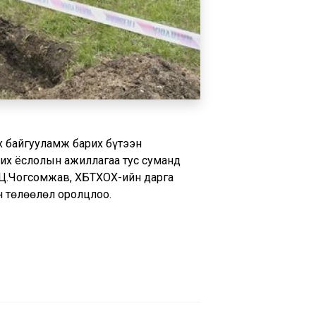
х байгууламж барих бүтээн
вих ёслолын ажиллагаа тус суманд
а Ц.Чогсомжав, ХБТХОХ-ийн дарга
н төлөөлөл оролцлоо.