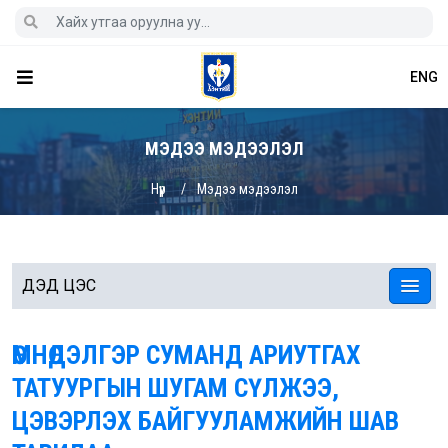
ENG
МЭДЭЭ МЭДЭЭЛЭЛ
Нүүр
Мэдээ мэдээлэл
ДЭД ЦЭС
ӨМНӨДЭЛГЭР СУМАНД АРИУТГАХ
ТАТУУРГЫН ШУГАМ СҮЛЖЭЭ,
ЦЭВЭРЛЭХ БАЙГУУЛАМЖИЙН ШАВ