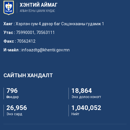
ХЭНТИЙ АЙМАГ
АЛБАН ЁСНЫ ЦАХИМ ХУУДАС
Хаяг :
Хэрлэн сум 4 дүгээр баг Сэцэнхааны гудамж 1
Утас :
75990001, 70563111
Факс :
70562412
И-майл :
infoazdtg@khentii.gov.mn
САЙТЫН ХАНДАЛТ
796
18,864
Өнөөдөр
Энэ долоо хоногт
26,956
1,040,052
Энэ сард
Нийт