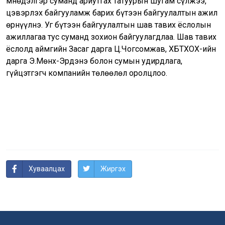
Өмнөдэлгэр суманд ариутгах татуурын шугам сүлжээ,
цэвэрлэх байгууламж барих бүтээн байгуулалтын ажил
өрнүүлнэ. Уг бүтээн байгуулалтын шав тавих ёслолын
ажиллагаа тус суманд зохион байгуулагдлаа. Шав тавих
ёслолд аймгийн Засаг дарга Ц.Чогсомжав, ХБТХОХ-ийн
дарга Э.Мөнх-Эрдэнэ болон сумын удирдлага,
гүйцэтгэгч компанийн төлөөлөл оролцлоо.
Хуваалцах
Жиргэх