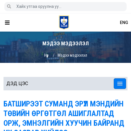
ENG
МЭДЭЭ МЭДЭЭЛЭЛ
Нүүр
Мэдээ мэдээлэл
ДЭД ЦЭС
БАТШИРЭЭТ СУМАНД ЭРҮҮЛ МЭНДИЙН
ТӨВИЙН ӨРГӨТГӨЛ АШИГЛАЛТАД
ОРЖ, ЭМНЭЛГИЙН ХУУЧИН БАЙРАНД