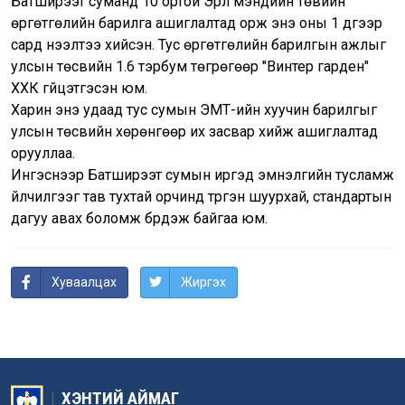
Батширээт суманд 10 ортой Эрүүл мэндийн төвийн
өргөтгөлийн барилга ашиглалтад орж энэ оны 1 дүгээр
сард нээлтээ хийсэн. Тус өргөтгөлийн барилгын ажлыг
улсын төсвийн 1.6 тэрбум төгрөгөөр "Винтер гарден"
ХХК гүйцэтгэсэн юм.
Харин энэ удаад тус сумын ЭМТ-ийн хуучин барилгыг
улсын төсвийн хөрөнгөөр их засвар хийж ашиглалтад
орууллаа.
Ингэснээр Батширээт сумын иргэд эмнэлгийн тусламж
үйлчилгээг тав тухтай орчинд түргэн шуурхай, стандартын
дагуу авах боломж бүрдэж байгаа юм.
Хуваалцах
Жиргэх
ХЭНТИЙ АЙМАГ