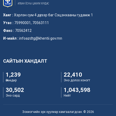
АЛБАН ЁСНЫ ЦАХИМ ХУУДАС
Хаяг :
Хэрлэн сум 4 дүгээр баг Сэцэнхааны гудамж 1
Утас :
75990001, 70563111
Факс :
70562412
И-майл :
infoazdtg@khentii.gov.mn
САЙТЫН ХАНДАЛТ
1,239
22,410
Өнөөдөр
Энэ долоо хоногт
30,502
1,043,598
Энэ сард
Нийт
Зохиогчийн эрх хуулиар хамгаалагдсан. © 2026