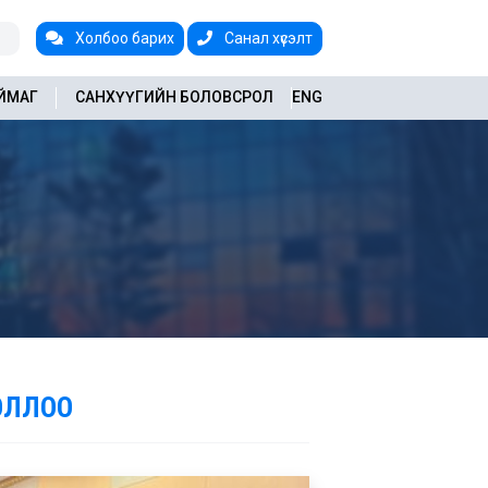
Холбоо барих
Санал хүсэлт
АЙМАГ
САНХҮҮГИЙН БОЛОВСРОЛ
ENG
ОЛЛОО