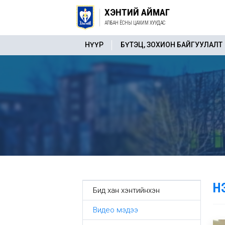
ХЭНТИЙ АЙМАГ
АЛБАН ЁСНЫ ЦАХИМ ХУУДАС
НҮҮР
БҮТЭЦ, ЗОХИОН БАЙГУУЛАЛТ
Н
Бид хан хэнтийнхэн
Видео мэдээ