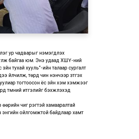
эг ур чадварыг нэмэгдүүлэх
уулж байгаа юм. Энэ удаад ХШҮ-ний
зүйн тухай хууль”-ийн талаар сургалт
ээ үйлчилж, төрд чин үнэнчээр зүтгэх
хуулиар тогтоосон ёс зүйн хэм хэмжээг
ард түмний итгэлийг бэхжүүлэхэд
р өөрийн чиг үүрэгтэй хамааралтай
вч энгийн ойлгомжтой байдлаар хамт