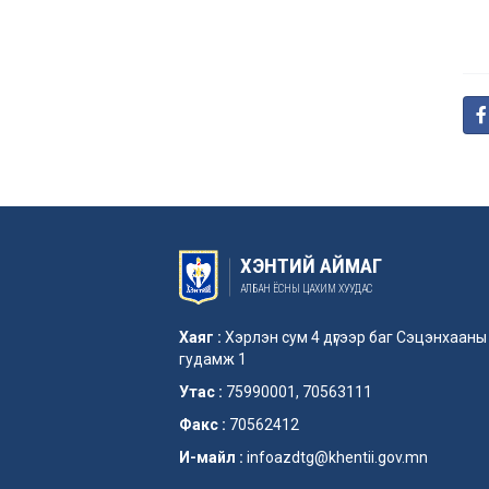
ХЭНТИЙ АЙМАГ
АЛБАН ЁСНЫ ЦАХИМ ХУУДАС
Хаяг :
Хэрлэн сум 4 дүгээр баг Сэцэнхааны
гудамж 1
Утас :
75990001, 70563111
Факс :
70562412
И-майл :
infoazdtg@khentii.gov.mn