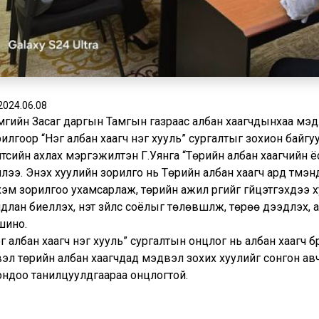
2024.06.08
мгийн Засаг даргын Тамгын газраас албан хаагчдынхаа мэдл
илгоор “Нэг албан хаагч нэг хууль” сургалтыг зохион байг
тсийн ахлах мэргэжилтэн Г.Уянга “Төрийн албан хаагчийн ёс 
лээ. Энэхүү хуулийн зорилго нь Төрийн албан хаагч ард түмэнд
эм зорилгоо ухамсарлаж, төрийн ажил үүргийг гүйцэтгэхдээ 
длан биелүүлэх, үнэт зүйлс соёлыг төлөвшүүлж, төрөө дээдлэх, 
шино.
г албан хаагч нэг хууль” сургалтын онцлог нь албан хаагч бү
вэл төрийн албан хаагчдад мэдвэл зохих хуулийг сонгон а
ондоо танилцуулдгаараа онцлогтой.