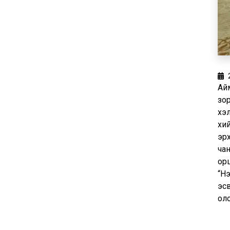
Ай
зор
хэл
хий
эрх
чан
ор
“Нэ
эс
ол