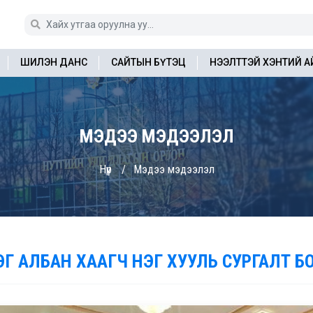
ШИЛЭН ДАНС
САЙТЫН БҮТЭЦ
НЭЭЛТТЭЙ ХЭНТИЙ 
МЭДЭЭ МЭДЭЭЛЭЛ
Нүүр
Мэдээ мэдээлэл
ЭГ АЛБАН ХААГЧ НЭГ ХУУЛЬ СУРГАЛТ Б