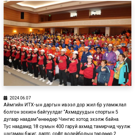
2024.06.07
Аймгийн ИТХ-ын даргын ивээл дор жил бүр уламжлал
болгон зохион байгуулдаг “Ахмадуудын спортын 5
дугаар наадам”өнөөдөр Чингис хотод эхэлж байна.
Тус наадамд 18 сумын 400 гаруй ахмад тамирчид чуулж
шугаман бүжиг, дартс, софт волейболын төрлөөр 2