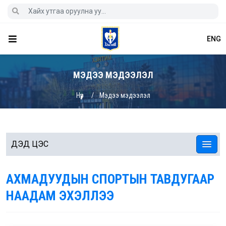
ENG
МЭДЭЭ МЭДЭЭЛЭЛ
Нүүр
Мэдээ мэдээлэл
ДЭД ЦЭС
АХМАДУУДЫН СПОРТЫН ТАВДУГААР
НААДАМ ЭХЭЛЛЭЭ