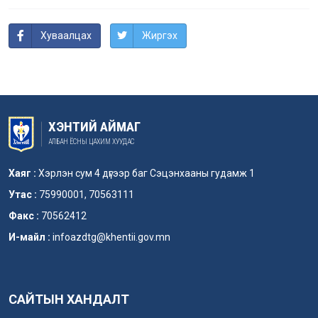
Хуваалцах
Жиргэх
ХЭНТИЙ АЙМАГ
АЛБАН ЁСНЫ ЦАХИМ ХУУДАС
Хаяг :
Хэрлэн сум 4 дүгээр баг Сэцэнхааны гудамж 1
Утас :
75990001, 70563111
Факс :
70562412
И-майл :
infoazdtg@khentii.gov.mn
САЙТЫН ХАНДАЛТ