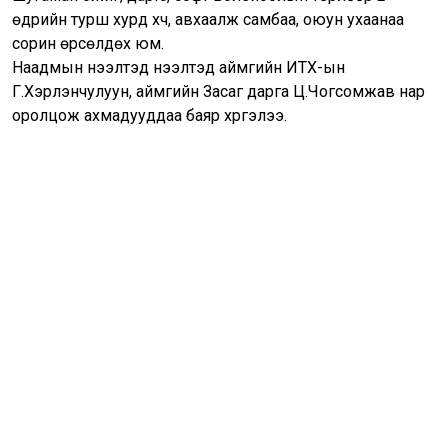
өдрийн турш хурд хүч, авхаалж самбаа, оюун ухаанаа
сорин өрсөлдөх юм.
Наадмын нээлтэд нээлтэд аймгийн ИТХ-ын
Г.Хэрлэнчулуун, аймгийн Засаг дарга Ц.Чогсомжав нар
оролцож ахмадууддаа баяр хүргэлээ.