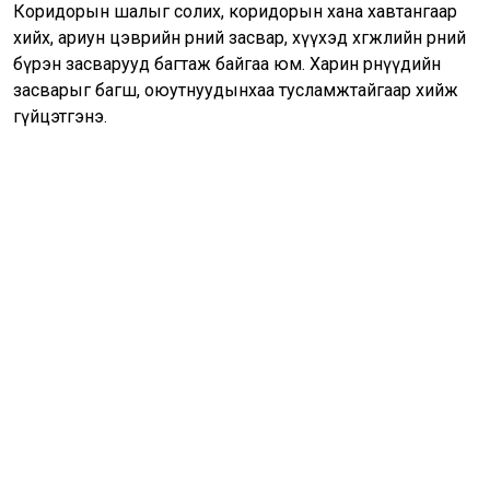
Коридорын шалыг солих, коридорын хана хавтангаар
хийх, ариун цэврийн өрөөний засвар, хүүхэд хөгжлийн өрөөний
бүрэн засварууд багтаж байгаа юм. Харин өрөөнүүдийн
засварыг багш, оюутнуудынхаа тусламжтайгаар хийж
гүйцэтгэнэ.