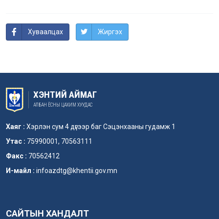
Хуваалцах
Жиргэх
ХЭНТИЙ АЙМАГ
АЛБАН ЁСНЫ ЦАХИМ ХУУДАС
Хаяг :
Хэрлэн сум 4 дүгээр баг Сэцэнхааны гудамж 1
Утас :
75990001, 70563111
Факс :
70562412
И-майл :
infoazdtg@khentii.gov.mn
САЙТЫН ХАНДАЛТ