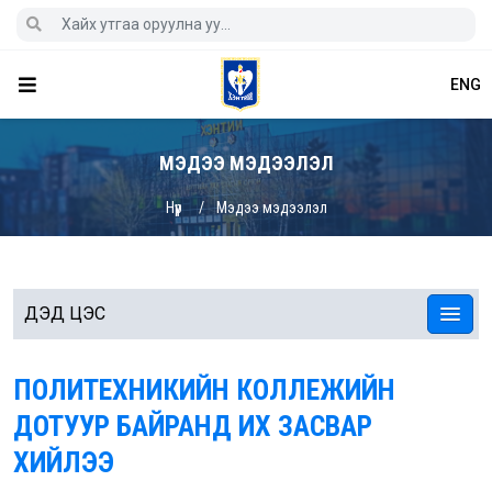
ENG
МЭДЭЭ МЭДЭЭЛЭЛ
Нүүр
Мэдээ мэдээлэл
ДЭД ЦЭС
ПОЛИТЕХНИКИЙН КОЛЛЕЖИЙН
ДОТУУР БАЙРАНД ИХ ЗАСВАР
ХИЙЛЭЭ