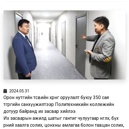
2024.05.31
Орон нутгийн төсвийн хөрөнгө оруулалт буюу 350 сая
төгрөгийн санхүүжилтээр Политехникийн коллежийн
дотуур байранд их засвар хийлээ.
Их засварын ажилд шатыг гантиг чулуугаар өнгөлөх, бүх
өрөөний хаалга солих, цонхны амлагаа болон тавцан солих,