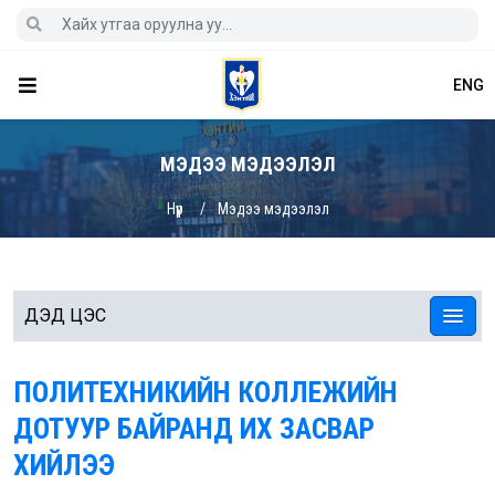
ENG
МЭДЭЭ МЭДЭЭЛЭЛ
Нүүр
Мэдээ мэдээлэл
ДЭД ЦЭС
ПОЛИТЕХНИКИЙН КОЛЛЕЖИЙН
ДОТУУР БАЙРАНД ИХ ЗАСВАР
ХИЙЛЭЭ