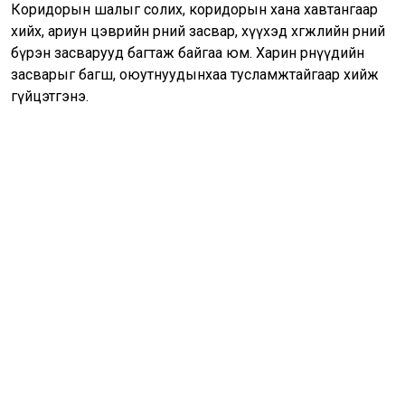
Коридорын шалыг солих, коридорын хана хавтангаар
хийх, ариун цэврийн өрөөний засвар, хүүхэд хөгжлийн өрөөний
бүрэн засварууд багтаж байгаа юм. Харин өрөөнүүдийн
засварыг багш, оюутнуудынхаа тусламжтайгаар хийж
гүйцэтгэнэ.