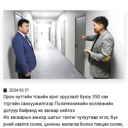
2024.05.31
Орон нутгийн төсвийн хөрөнгө оруулалт буюу 350 сая
төгрөгийн санхүүжилтээр Политехникийн коллежийн
дотуур байранд их засвар хийлээ.
Их засварын ажилд шатыг гантиг чулуугаар өнгөлөх, бүх
өрөөний хаалга солих, цонхны амлагаа болон тавцан солих,