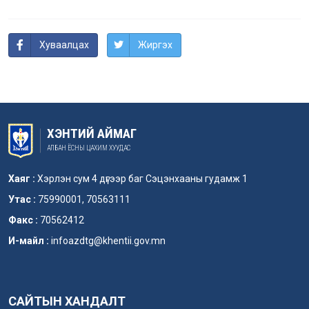
Хуваалцах
Жиргэх
ХЭНТИЙ АЙМАГ
АЛБАН ЁСНЫ ЦАХИМ ХУУДАС
Хаяг :
Хэрлэн сум 4 дүгээр баг Сэцэнхааны гудамж 1
Утас :
75990001, 70563111
Факс :
70562412
И-майл :
infoazdtg@khentii.gov.mn
САЙТЫН ХАНДАЛТ