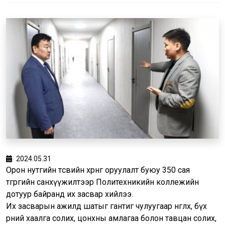
2024.05.31
Орон нутгийн төсвийн хөрөнгө оруулалт буюу 350 сая
төгрөгийн санхүүжилтээр Политехникийн коллежийн
дотуур байранд их засвар хийлээ.
Их засварын ажилд шатыг гантиг чулуугаар өнгөлөх, бүх
өрөөний хаалга солих, цонхны амлагаа болон тавцан солих,