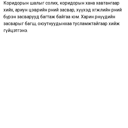
Коридорын шалыг солих, коридорын хана хавтангаар
хийх, ариун цэврийн өрөөний засвар, хүүхэд хөгжлийн өрөөний
бүрэн засварууд багтаж байгаа юм. Харин өрөөнүүдийн
засварыг багш, оюутнуудынхаа тусламжтайгаар хийж
гүйцэтгэнэ.