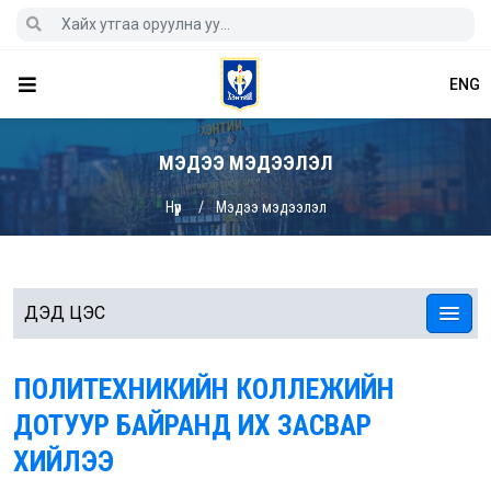
ENG
МЭДЭЭ МЭДЭЭЛЭЛ
Нүүр
Мэдээ мэдээлэл
ДЭД ЦЭС
ПОЛИТЕХНИКИЙН КОЛЛЕЖИЙН
ДОТУУР БАЙРАНД ИХ ЗАСВАР
ХИЙЛЭЭ