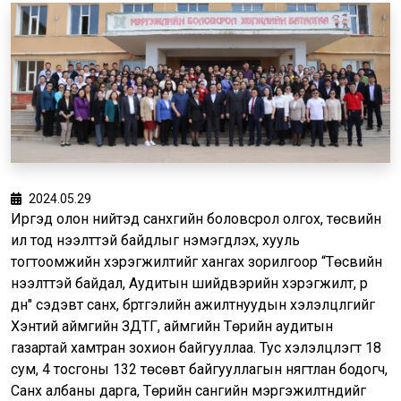
2024.05.29
Иргэд олон нийтэд санхүүгийн боловсрол олгох, төсвийн
ил тод нээлттэй байдлыг нэмэгдүүлэх, хууль
тогтоомжийн хэрэгжилтийг хангах зорилгоор “Төсвийн
нээлттэй байдал, Аудитын шийдвэрийн хэрэгжилт, үр
дүн" сэдэвт санхүү, бүртгэлийн ажилтнуудын хэлэлцүүлгийг
Хэнтий аймгийн ЗДТГ, аймгийн Төрийн аудитын
газартай хамтран зохион байгууллаа. Тус хэлэлцүүлэгт 18
сум, 4 тосгоны 132 төсөвт байгууллагын нягтлан бодогч,
Санхүү албаны дарга, Төрийн сангийн мэргэжилтнүүдийг