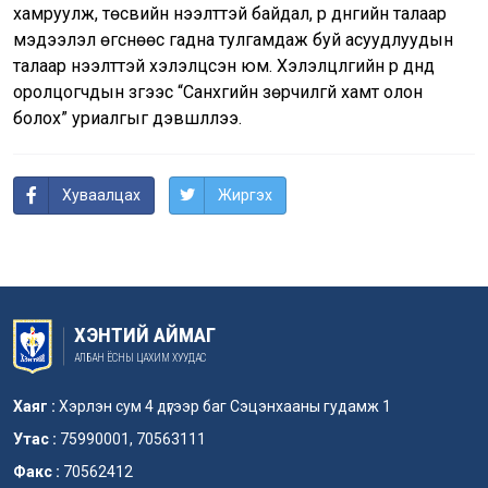
хамруулж, төсвийн нээлттэй байдал, үр дүнгийн талаар
мэдээлэл өгснөөс гадна тулгамдаж буй асуудлуудын
талаар нээлттэй хэлэлцсэн юм. Хэлэлцүүлгийн үр дүнд
оролцогчдын зүгээс “Санхүүгийн зөрчилгүй хамт олон
болох” уриалгыг дэвшүүллээ.
Хуваалцах
Жиргэх
ХЭНТИЙ АЙМАГ
АЛБАН ЁСНЫ ЦАХИМ ХУУДАС
Хаяг :
Хэрлэн сум 4 дүгээр баг Сэцэнхааны гудамж 1
Утас :
75990001, 70563111
Факс :
70562412