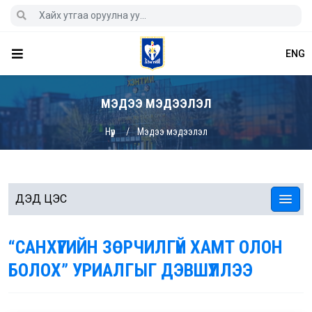
ENG
МЭДЭЭ МЭДЭЭЛЭЛ
Нүүр
Мэдээ мэдээлэл
ДЭД ЦЭС
“САНХҮҮГИЙН ЗӨРЧИЛГҮЙ ХАМТ ОЛОН
БОЛОХ” УРИАЛГЫГ ДЭВШҮҮЛЛЭЭ