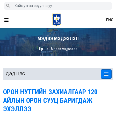
ENG
МЭДЭЭ МЭДЭЭЛЭЛ
Нүүр
Мэдээ мэдээлэл
ДЭД ЦЭС
ОРОН НУТГИЙН ЗАХИАЛГААР 120
АЙЛЫН ОРОН СУУЦ БАРИГДАЖ
ЭХЭЛЛЭЭ