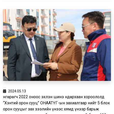
2024.05.13
Өнгөрөгч 2022 оноос эхлэн шинэ Өндөрхаан хороололд
“Хэнтий орон сууц” ОНӨААТҮГ-ын захиалгаар нийт 5 блок
орон сууцыг зах зээлийн үнээс хямд үнээр барьж