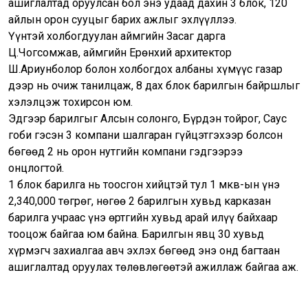
ашиглалтад оруулсан бол энэ удаад дахин 3 блок, 120
айлын орон сууцыг барих ажлыг эхлүүллээ.
Үүнтэй холбогдуулан аймгийн Засаг дарга
Ц.Чогсомжав, аймгийн Ерөнхий архитектор
Ш.Ариунболор болон холбогдох албаны хүмүүс газар
дээр нь очиж танилцаж, 8 дах блок барилгын байршлыг
хэлэлцэж тохирсон юм.
Эдгээр барилгыг Алсын солонго, Бүрдэн тойрог, Саус
гоби гэсэн 3 компани шалгаран гүйцэтгэхээр болсон
бөгөөд 2 нь орон нутгийн компани гэдгээрээ
онцлогтой.
1 блок барилга нь тоосгон хийцтэй тул 1 мкв-ын үнэ
2,340,000 төгрөг, нөгөө 2 барилгын хувьд карказан
барилга учраас үнэ өртгийн хувьд арай илүү байхаар
тооцож байгаа юм байна. Барилгын явц 30 хувьд
хүрмэгч захиалгаа авч эхлэх бөгөөд энэ онд багтаан
ашиглалтад оруулах төлөвлөгөөтэй ажиллаж байгаа аж.