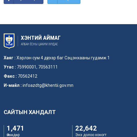
ХЭНТИЙ АЙМАГ
АЛБАН ЁСНЫ ЦАХИМ ХУУДАС
Хаяг :
Хэрлэн сум 4 дүгээр баг Сэцэнхааны гудамж 1
Утас :
75990001, 70563111
Факс :
70562412
И-майл :
infoazdtg@khentii.gov.mn
САЙТЫН ХАНДАЛТ
1,471
22,642
Өнөөдөр
Энэ долоо хоногт