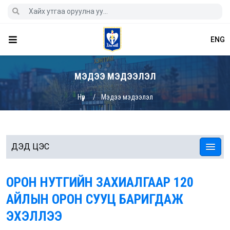
ENG
МЭДЭЭ МЭДЭЭЛЭЛ
Нүүр
Мэдээ мэдээлэл
ДЭД ЦЭС
ОРОН НУТГИЙН ЗАХИАЛГААР 120
АЙЛЫН ОРОН СУУЦ БАРИГДАЖ
ЭХЭЛЛЭЭ