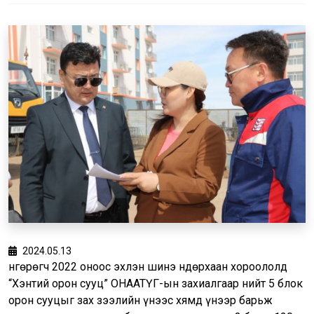
2024.05.13
Өнгөрөгч 2022 оноос эхлэн шинэ Өндөрхаан хороололд
“Хэнтий орон сууц” ОНӨААТҮГ-ын захиалгаар нийт 5 блок
орон сууцыг зах зээлийн үнээс хямд үнээр барьж