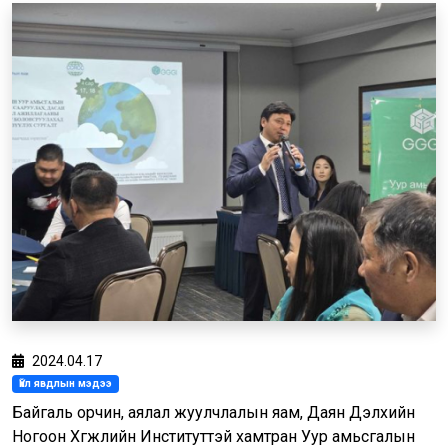
2024.04.17
Үйл явдлын мэдээ
Байгаль орчин, аялал жуулчлалын яам, Даян Дэлхийн
Ногоон Хөгжлийн Институттэй хамтран Уур амьсгалын