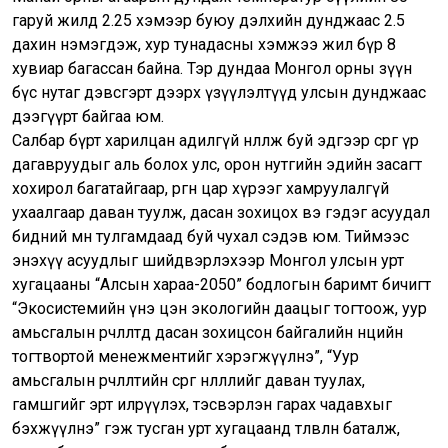
гаруй жилд 2.25 хэмээр буюу дэлхийн дунджаас 2.5
дахин нэмэгдэж, хур тунадасны хэмжээ жил бүр 8
хувиар багассан байна. Тэр дундаа Монгол орны зүүн
бүс нутаг дэвсгэрт дээрх үзүүлэлтүүд улсын дунджаас
дээгүүрт байгаа юм.
Салбар бүрт харилцан адилгүй нөлөөлж буй эдгээр сөрөг үр
дагавруудыг аль болох улс, орон нутгийн эдийн засагт
хохирол багатайгаар, өргөн цар хүрээг хамруулалгүй
ухаалгаар даван туулж, дасан зохицох вэ гэдэг асуудал
бидний өмнө тулгамдаад буй чухал сэдэв юм. Тиймээс
энэхүү асуудлыг шийдвэрлэхээр Монгол улсын урт
хугацааны “Алсын хараа-2050” бодлогын баримт бичигт
“Экосистемийн үнэ цэн экологийн даацыг тогтоож, уур
амьсгалын өөрчлөлтөд дасан зохицсон байгалийн нөөцийн
тогтвортой менежментийг хэрэгжүүлнэ”, “Уур
амьсгалын өөрчлөлтийн сөрөг нөлөөллийг даван туулах,
гамшгийг эрт илрүүлэх, тэсвэрлэн гарах чадавхыг
бэхжүүлнэ” гэж тусган урт хугацаанд төлөвлөн баталж,