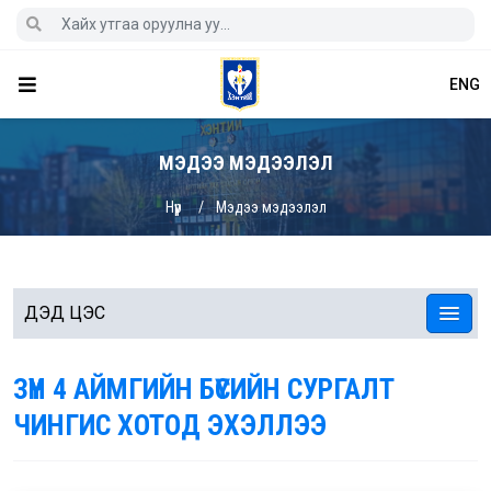
ENG
МЭДЭЭ МЭДЭЭЛЭЛ
Нүүр
Мэдээ мэдээлэл
ДЭД ЦЭС
ЗҮҮН 4 АЙМГИЙН БҮСИЙН СУРГАЛТ
ЧИНГИС ХОТОД ЭХЭЛЛЭЭ