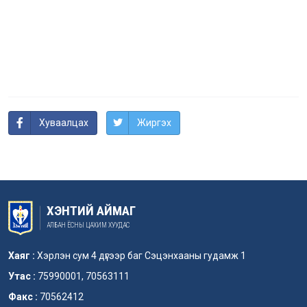
Хуваалцах
Жиргэх
ХЭНТИЙ АЙМАГ
АЛБАН ЁСНЫ ЦАХИМ ХУУДАС
Хаяг :
Хэрлэн сум 4 дүгээр баг Сэцэнхааны гудамж 1
Утас :
75990001, 70563111
Факс :
70562412