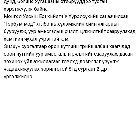
дунд, богино хугацааны хөтөлбөрүүддээ тусган
хэрэгжүүлж байна.
Монгол Улсын Ерөнхийлөгч У.Хүрэлсүхийн санаачилсан
“Тэрбум мод” хөтөлбөр нь хүлэмжийн хийн ялгарлыг
бууруулж, уур амьсгалын өөрчлөлт, цөлжилтийг сааруулахад
хамгийн чухал үүрэгтэй юм.
Энэхүү сургалтаар орон нутгийн төрийн албан хаагчдад
орон нутгийн уур амьсгалын өөрчлөлтийг сааруулах, дасан
зохицох үйл ажиллагааг төлөвлөхөд дэмжлэг үзүүлж
чадавхижуулах зорилготой бөгөөд сургалт 2 өдөр
үргэлжилнэ.