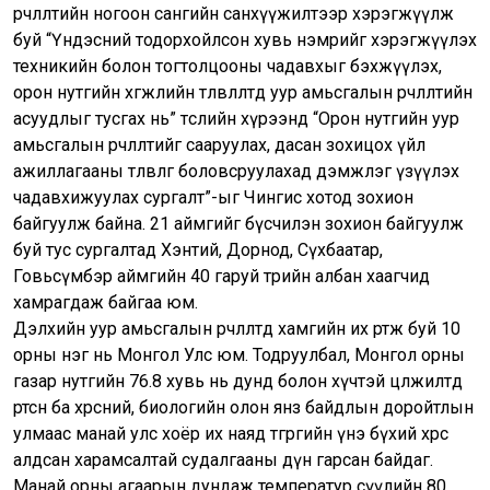
өөрчлөлтийн ногоон сангийн санхүүжилтээр хэрэгжүүлж
буй “Үндэсний тодорхойлсон хувь нэмрийг хэрэгжүүлэх
техникийн болон тогтолцооны чадавхыг бэхжүүлэх,
орон нутгийн хөгжлийн төлөвлөлтөд уур амьсгалын өөрчлөлтийн
асуудлыг тусгах нь” төслийн хүрээнд “Орон нутгийн уур
амьсгалын өөрчлөлтийг сааруулах, дасан зохицох үйл
ажиллагааны төлөвлөгөө боловсруулахад дэмжлэг үзүүлэх
чадавхижуулах сургалт”-ыг Чингис хотод зохион
байгуулж байна. 21 аймгийг бүсчилэн зохион байгуулж
буй тус сургалтад Хэнтий, Дорнод, Сүхбаатар,
Говьсүмбэр аймгийн 40 гаруй төрийн албан хаагчид
хамрагдаж байгаа юм.
Дэлхийн уур амьсгалын өөрчлөлтөд хамгийн их өртөж буй 10
орны нэг нь Монгол Улс юм. Тодруулбал, Монгол орны
газар нутгийн 76.8 хувь нь дунд болон хүчтэй цөлжилтөд
өртсөн ба хөрсний, биологийн олон янз байдлын доройтлын
улмаас манай улс хоёр их наяд төгрөгийн үнэ бүхий хөрсөө
алдсан харамсалтай судалгааны дүн гарсан байдаг.
Манай орны агаарын дундаж температур сүүлийн 80