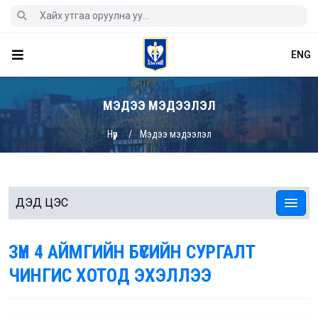
ENG
МЭДЭЭ МЭДЭЭЛЭЛ
Нүүр
Мэдээ мэдээлэл
ДЭД ЦЭС
ЗҮҮН 4 АЙМГИЙН БҮСИЙН СУРГАЛТ
ЧИНГИС ХОТОД ЭХЭЛЛЭЭ