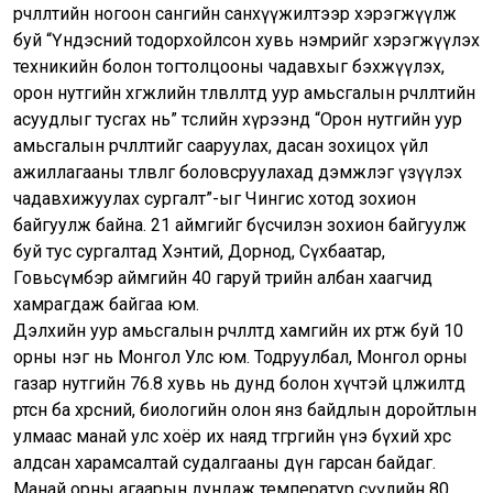
өөрчлөлтийн ногоон сангийн санхүүжилтээр хэрэгжүүлж
буй “Үндэсний тодорхойлсон хувь нэмрийг хэрэгжүүлэх
техникийн болон тогтолцооны чадавхыг бэхжүүлэх,
орон нутгийн хөгжлийн төлөвлөлтөд уур амьсгалын өөрчлөлтийн
асуудлыг тусгах нь” төслийн хүрээнд “Орон нутгийн уур
амьсгалын өөрчлөлтийг сааруулах, дасан зохицох үйл
ажиллагааны төлөвлөгөө боловсруулахад дэмжлэг үзүүлэх
чадавхижуулах сургалт”-ыг Чингис хотод зохион
байгуулж байна. 21 аймгийг бүсчилэн зохион байгуулж
буй тус сургалтад Хэнтий, Дорнод, Сүхбаатар,
Говьсүмбэр аймгийн 40 гаруй төрийн албан хаагчид
хамрагдаж байгаа юм.
Дэлхийн уур амьсгалын өөрчлөлтөд хамгийн их өртөж буй 10
орны нэг нь Монгол Улс юм. Тодруулбал, Монгол орны
газар нутгийн 76.8 хувь нь дунд болон хүчтэй цөлжилтөд
өртсөн ба хөрсний, биологийн олон янз байдлын доройтлын
улмаас манай улс хоёр их наяд төгрөгийн үнэ бүхий хөрсөө
алдсан харамсалтай судалгааны дүн гарсан байдаг.
Манай орны агаарын дундаж температур сүүлийн 80