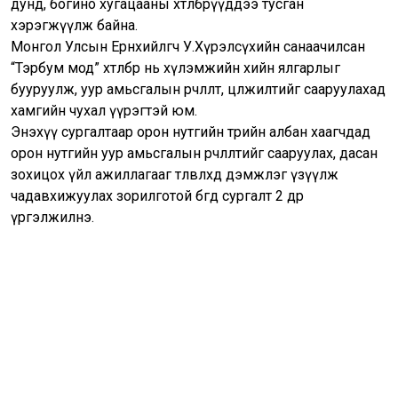
дунд, богино хугацааны хөтөлбөрүүддээ тусган
хэрэгжүүлж байна.
Монгол Улсын Ерөнхийлөгч У.Хүрэлсүхийн санаачилсан
“Тэрбум мод” хөтөлбөр нь хүлэмжийн хийн ялгарлыг
бууруулж, уур амьсгалын өөрчлөлт, цөлжилтийг сааруулахад
хамгийн чухал үүрэгтэй юм.
Энэхүү сургалтаар орон нутгийн төрийн албан хаагчдад
орон нутгийн уур амьсгалын өөрчлөлтийг сааруулах, дасан
зохицох үйл ажиллагааг төлөвлөхөд дэмжлэг үзүүлж
чадавхижуулах зорилготой бөгөөд сургалт 2 өдөр
үргэлжилнэ.