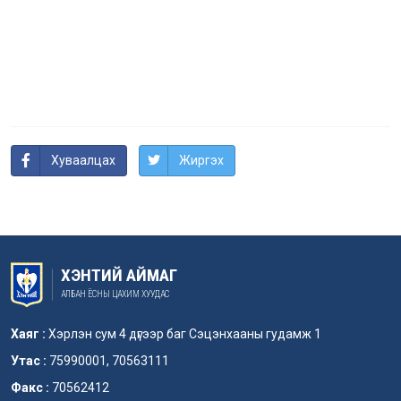
Хуваалцах
Жиргэх
ХЭНТИЙ АЙМАГ
АЛБАН ЁСНЫ ЦАХИМ ХУУДАС
Хаяг :
Хэрлэн сум 4 дүгээр баг Сэцэнхааны гудамж 1
Утас :
75990001, 70563111
Факс :
70562412