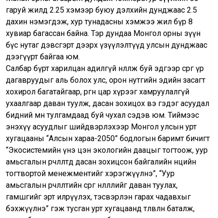
гаруй жилд 2.25 хэмээр буюу дэлхийн дунджаас 2.5
дахин нэмэгдэж, хур тунадасны хэмжээ жил бүр 8
хувиар багассан байна. Тэр дундаа Монгол орны зүүн
бүс нутаг дэвсгэрт дээрх үзүүлэлтүүд улсын дунджаас
дээгүүрт байгаа юм.
Салбар бүрт харилцан адилгүй нөлөөлж буй эдгээр сөрөг үр
дагавруудыг аль болох улс, орон нутгийн эдийн засагт
хохирол багатайгаар, өргөн цар хүрээг хамруулалгүй
ухаалгаар даван туулж, дасан зохицох вэ гэдэг асуудал
бидний өмнө тулгамдаад буй чухал сэдэв юм. Тиймээс
энэхүү асуудлыг шийдвэрлэхээр Монгол улсын урт
хугацааны “Алсын хараа-2050” бодлогын баримт бичигт
“Экосистемийн үнэ цэн экологийн даацыг тогтоож, уур
амьсгалын өөрчлөлтөд дасан зохицсон байгалийн нөөцийн
тогтвортой менежментийг хэрэгжүүлнэ”, “Уур
амьсгалын өөрчлөлтийн сөрөг нөлөөллийг даван туулах,
гамшгийг эрт илрүүлэх, тэсвэрлэн гарах чадавхыг
бэхжүүлнэ” гэж тусган урт хугацаанд төлөвлөн баталж,