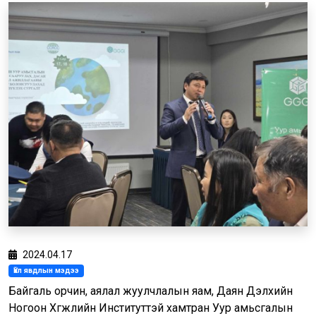
2024.04.17
Үйл явдлын мэдээ
Байгаль орчин, аялал жуулчлалын яам, Даян Дэлхийн
Ногоон Хөгжлийн Институттэй хамтран Уур амьсгалын