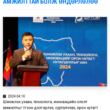
АМЖИЛТТАЙ БОЛЖ ӨНДӨРЛӨЛӨӨ
2024.04.10
Шинжлэх ухаан, технологи, инновацийн ололт
амжилтыг түгээн дэлгэрүүлэх, сурталчлах, орон нутагт