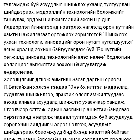
тулгамдаж буй асуудлыг шинжлэх ухаанд тулгуурлан
шийдвэрлэх, мэдээллийн технологийн боломжийг
таниулах, эрдэм шинжилгээний ажлын үр дүнг
үйлдвэрлэл үйлчилгээнд нэвтрүүлэх чиглэлд орон нутгийн
хамтын ажиллагааг өргөжүүлэх зорилготой “Шинжлэх
ухаан, технологи, инновацийг орон нутагт нутагшуулъя”
аяны хүрээнд зохион байгуулагдаж буй “Бүс нутгийн
хөгжилд инновац, технологийн үзүүлэх нөлөө” бодлогын
хэлэлцүүлэг амжилттай зохион байгуулагдаж
өндөрлөлөө.
Хэлэлцүүлгийг дүгнэж аймгийн Засаг даргын орлогч
Л.Батсайхан хэлсэн үгэндээ “Энэ бүх илтгэл мэдээллүүд,
судалгаа шинжилгээ, практик ололт амжилтуудаас
үзэхэд аливаа асуудалд шинжлэх ухаанчаар хандаж,
бүтээлчээр сэтгэж, эдийн засгийн үр ашигтай байдлаар
хэрэглээнд нэвтрүүлж чадвал тулгамдаж буй асуудлууд,
сөрөг хүчин зүйлүүдийг ч эерэг болгож, асуудлыг
шийдвэрлэх боломжууд бид бүхэнд нээлттэй байгааг
харж, тунгаан бодож байна. Энэхүү хэлэлцүүлэгт оролцож