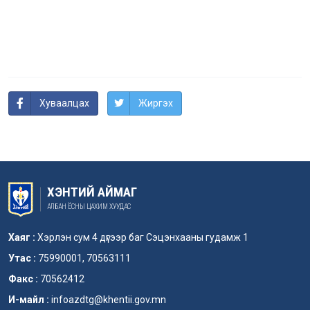
Хуваалцах
Жиргэх
ХЭНТИЙ АЙМАГ
АЛБАН ЁСНЫ ЦАХИМ ХУУДАС
Хаяг :
Хэрлэн сум 4 дүгээр баг Сэцэнхааны гудамж 1
Утас :
75990001, 70563111
Факс :
70562412
И-майл :
infoazdtg@khentii.gov.mn