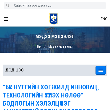
ENG
МЭДЭЭ МЭДЭЭЛЭЛ
Нүүр
Мэдээ мэдээлэл
ДЭД ЦЭС
“БҮС НУТГИЙН ХӨГЖИЛД ИННОВАЦ,
ТЕХНОЛОГИЙН ҮЗҮҮЛЭХ НӨЛӨӨ”
БОДЛОГЫН ХЭЛЭЛЦҮҮЛЭГ