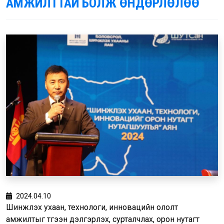
АМЖИЛТТАЙ БОЛЖ ӨНДӨРЛӨЛӨӨ
2024.04.10
Шинжлэх ухаан, технологи, инновацийн ололт
амжилтыг түгээн дэлгэрүүлэх, сурталчлах, орон нутагт