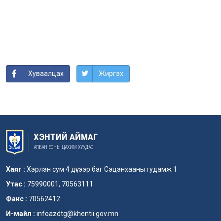
Хуваалцах
Жиргэх
ХЭНТИЙ АЙМАГ
АЛБАН ЁСНЫ ЦАХИМ ХУУДАС
Хаяг :
Хэрлэн сум 4 дүгээр баг Сэцэнхааны гудамж 1
Утас :
75990001, 70563111
Факс :
70562412
И-майл :
infoazdtg@khentii.gov.mn