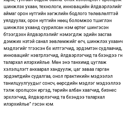
шинжлэх ухаан, технологи, инновацийн үйлдвэрлэлийг
аймаг орон нутгийн хөгжлийн бодлого төлөвлөлттэй
уялдуулах, орон нутгийн нөөц боломжоо түшиглэн
шинжлэх ухаанд суурилсан нэмүү өртөг шингэсэн
бүтээгдэхүүн үйлдвэрлэлийг нэмэгдүүлж эдийн засгаа
дэмжих үнэтэй санал зөвлөмжийг өгч, шинжлэх ухаанч
мэдлэгийг түгээсэн бүх илтгэгчид, эрдэмтэн судлаачид,
инновацийг нэвтрүүлэгчид, үйлдвэрлэгчид та бүхэндээ гүн
талархал илэрхийлье. Мөн энэ танхимд цуглаж
хэлэлцүүлэгт анхаарал хандуулж, цаг заваа гарган
эрдэмтдийн судалгаа, онол практикийн мэдээлэл
танилцуулгуудыг сонсч, өөрсдийн мэдлэг мэдээллээ
тэлж оролцсон иргэд, төрийн албан хаагчид, бизнес
эрхлэгчид, үйлдвэрлэгчид та бүхэндээ талархал
илэрхийлье” гэсэн юм.