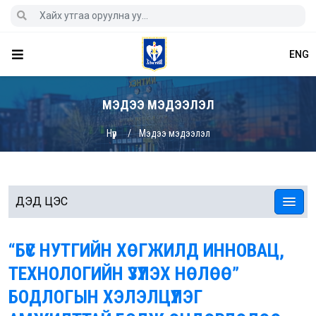
ENG
МЭДЭЭ МЭДЭЭЛЭЛ
Нүүр
Мэдээ мэдээлэл
ДЭД ЦЭС
“БҮС НУТГИЙН ХӨГЖИЛД ИННОВАЦ,
ТЕХНОЛОГИЙН ҮЗҮҮЛЭХ НӨЛӨӨ”
БОДЛОГЫН ХЭЛЭЛЦҮҮЛЭГ