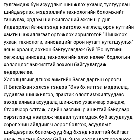
тулгамдаж буй асуудлыг шинжлэх ухаанд тулгуурлан
шийдвэрлэх, мэдээллийн технологийн боломжийг
таниулах, эрдэм шинжилгээний ажлын үр дүнг
үйлдвэрлэл үйлчилгээнд нэвтрүүлэх чиглэлд орон нутгийн
хамтын ажиллагааг өргөжүүлэх зорилготой “Шинжлэх
ухаан, технологи, инновацийг орон нутагт нутагшуулъя”
аяны хүрээнд зохион байгуулагдаж буй “Бүс нутгийн
хөгжилд инновац, технологийн үзүүлэх нөлөө” бодлогын
хэлэлцүүлэг амжилттай зохион байгуулагдаж
өндөрлөлөө.
Хэлэлцүүлгийг дүгнэж аймгийн Засаг даргын орлогч
Л.Батсайхан хэлсэн үгэндээ “Энэ бүх илтгэл мэдээллүүд,
судалгаа шинжилгээ, практик ололт амжилтуудаас
үзэхэд аливаа асуудалд шинжлэх ухаанчаар хандаж,
бүтээлчээр сэтгэж, эдийн засгийн үр ашигтай байдлаар
хэрэглээнд нэвтрүүлж чадвал тулгамдаж буй асуудлууд,
сөрөг хүчин зүйлүүдийг ч эерэг болгож, асуудлыг
шийдвэрлэх боломжууд бид бүхэнд нээлттэй байгааг
харж, тунгаан бодож байна. Энэхүү хэлэлцүүлэгт оролцож