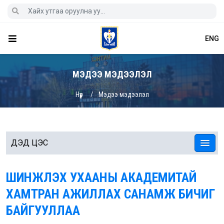
ENG
МЭДЭЭ МЭДЭЭЛЭЛ
Нүүр
Мэдээ мэдээлэл
ДЭД ЦЭС
ШИНЖЛЭХ УХААНЫ АКАДЕМИТАЙ
ХАМТРАН АЖИЛЛАХ САНАМЖ БИЧИГ
БАЙГУУЛЛАА