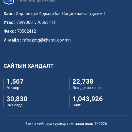
АЛБАН ЁСНЫ ЦАХИМ ХУУДАС
Хаяг :
Хэрлэн сум 4 дүгээр баг Сэцэнхааны гудамж 1
Утас :
75990001, 70563111
Факс :
70562412
И-майл :
infoazdtg@khentii.gov.mn
САЙТЫН ХАНДАЛТ
1,567
22,738
Өнөөдөр
Энэ долоо хоногт
30,830
1,043,926
Энэ сард
Нийт
Зохиогчийн эрх хуулиар хамгаалагдсан. © 2026