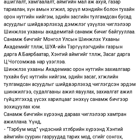
ашиглалт, хамгаалалт, аймгийн мал аж ахуй, газар
тариалан, хүн амын хөгжил, эрүүл мэндийн болон тухайн
орон нутгийн нийгэм, эдийн засгийн тулгамдсан бусад
асуудлыг шийдвэрлэхэд дэмжлэг үзүүлэх чиглэлээр
Шинжлэх ухааны академитай санамж бичиг байгууллаа.
Санамж бичгийг Монгол Улсын Шинжлэх Ухааны
Академийг төлөөлж, ШУА-ийн Тэргүүлэгчдийн газрын
дарга А.Баярбаатар, Хэнтий аймгийг төлөөлж, Засаг дарга
Ц.Чогсомжав нар үзэглэв.
Шинжлэх ухааны Академиас орон нутгийн захиалгаар
тухайн бүс нутгийн нийгэм, эдийн засаг, хөгжлийн
тулгамдсан асуудлыг шийдвэрлэхэд чиглэгдсэн эрдэм
шинжилгээ, судалгааны ажил явуулах, захиалгат ажил
гүйцэтгэхэд үүсэх харилцааг энэхүү санамж бичгээр
зохицуулах юм.
Санамж бичгийн хүрээнд дараах чиглэлээр хамтран
ажиллана. Үүнд,
- “Тэрбум мод” үндэсний хөтөлбөрийн хүрээнд Хэнтий
аймгийн суурин газруудад тарих мод, сөөгийг сонгох,