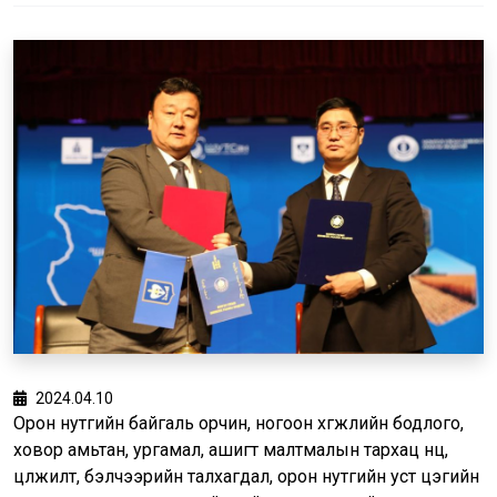
2024.04.10
Орон нутгийн байгаль орчин, ногоон хөгжлийн бодлого,
ховор амьтан, ургамал, ашигт малтмалын тархац нөөц,
цөлжилт, бэлчээрийн талхагдал, орон нутгийн уст цэгийн