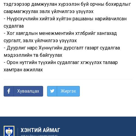
тэдгээрээр дамжуулан хүрээлэн буй орчны бохирдлыг
саармагжуулах зөвлөх үйлчилгээ үзүүлэх
- Нүүрсхүчлийн хийтэй хүйтэн рашааны нарийвчилсан
судалгаа
- Хог хаягдлын менежментийн хөтөлбөрийг хангахад
сургалт, зөвлөх үйлчилгээ үзүүлэх
- Дуурлиг нарс Хүннүгийн дурсгалт газарт судалгаа
мэдээллийн төв байгуулах
- Орон нутгийн түүхийн судалгааг хөгжүүлэх талаар
хамтран ажиллах
Хуваалцах
Жиргэх
ХЭНТИЙ АЙМАГ