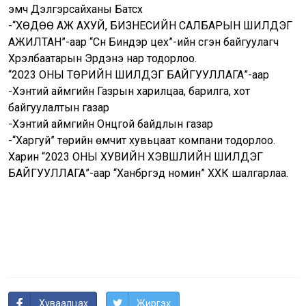
эмч Дэлгэрсайханы Батсүх
-“ХӨДӨӨ АЖ АХУЙ, БИЗНЕСИЙН САЛБАРЫН ШИЛДЭГ
АЖИЛТАН”-аар “Сүүн Биндэр цех”-ийн үүсгэн байгуулагч
Хүрэлбаатарын Эрдэнэ нар тодорлоо.
“2023 ОНЫ ТӨРИЙН ШИЛДЭГ БАЙГУУЛЛАГА”-аар
-Хэнтий аймгийн Газрын харилцаа, барилга, хот
байгуулалтын газар
-Хэнтий аймгийн Онцгой байдлын газар
-“Харгуй” төрийн өмчит хувьцаат компани тодорлоо.
Харин “2023 ОНЫ ХУВИЙН ХЭВШЛИЙН ШИЛДЭГ
БАЙГУУЛЛАГА”-аар “Ханбүргэд номин” ХХК шалгарлаа.
Хуваалцах
Жиргэх