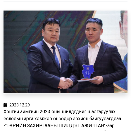
2023.12.29
Хэнтий аймгийн 2023 оны шилдгүүдийг шалгаруулах
ёслолын арга хэмжээ өнөөдөр зохион байгуулагдлаа.
-"ТӨРИЙН ЗАХИРГААНЫ ШИЛДЭГ АЖИЛТАН"-аар