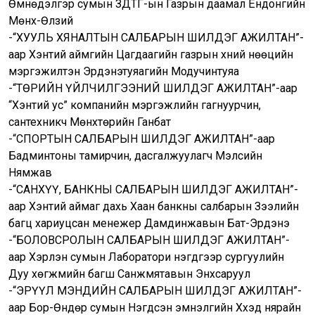
Өмнөдэлгэр сумын ЗДТГ-ын Газрын даамал Ёндонгийн
Мөнх-Өлзий
-“ХУУЛЬ ХЯНАЛТЫН САЛБАРЫН ШИЛДЭГ АЖИЛТАН”-
аар Хэнтий аймгийн Цагдаагийн газрын хүний нөөцийн
мэргэжилтэн Эрдэнэтуяагийн Модучинтуяа
-“ТӨРИЙН ҮЙЛЧИЛГЭЭНИЙ ШИЛДЭГ АЖИЛТАН”-аар
“Хэнтий ус” компанийн мэргэжлийн гагнуурчин,
сантехникч Мөнхтөрийн Ганбат
-“СПОРТЫН САЛБАРЫН ШИЛДЭГ АЖИЛТАН”-аар
Бадминтоны тамирчин, дасгалжуулагч Мэлсийн
Нямжав
-“САНХҮҮ, БАНКНЫ САЛБАРЫН ШИЛДЭГ АЖИЛТАН”-
аар Хэнтий аймаг дахь Хаан банкны салбарын Зээлийн
багц хариуцсан менежер Дамдинжавын Бат-Эрдэнэ
-“БОЛОВСРОЛЫН САЛБАРЫН ШИЛДЭГ АЖИЛТАН”-
аар Хэрлэн сумын Лаборатори нэгдүгээр сургуулийн
Дуу хөгжмийн багш Санжмятавын Энхсаруул
-“ЭРҮҮЛ МЭНДИЙН САЛБАРЫН ШИЛДЭГ АЖИЛТАН”-
аар Бор-Өндөр сумын Нэгдсэн эмнэлгийн Хүүхэд нярайн