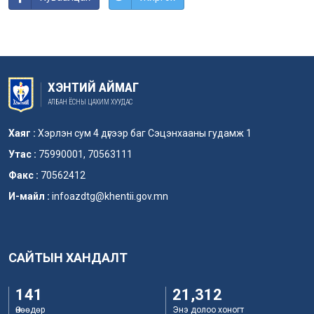
ХЭНТИЙ АЙМАГ
АЛБАН ЁСНЫ ЦАХИМ ХУУДАС
Хаяг :
Хэрлэн сум 4 дүгээр баг Сэцэнхааны гудамж 1
Утас :
75990001, 70563111
Факс :
70562412
И-майл :
infoazdtg@khentii.gov.mn
САЙТЫН ХАНДАЛТ
141
21,312
Өнөөдөр
Энэ долоо хоногт