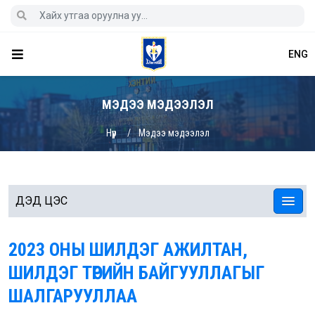
ENG
МЭДЭЭ МЭДЭЭЛЭЛ
Нүүр
Мэдээ мэдээлэл
ДЭД ЦЭС
2023 ОНЫ ШИЛДЭГ АЖИЛТАН,
ШИЛДЭГ ТӨРИЙН БАЙГУУЛЛАГЫГ
ШАЛГАРУУЛЛАА