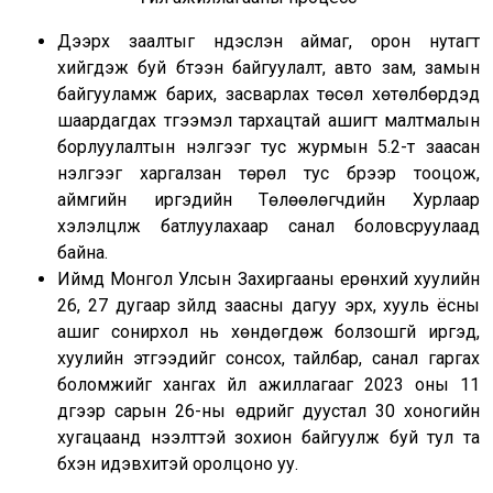
Дээрх заалтыг үндэслэн аймаг, орон нутагт
хийгдэж буй бүтээн байгуулалт, авто зам, замын
байгууламж барих, засварлах төсөл хөтөлбөрүүдэд
шаардагдах түгээмэл тархацтай ашигт малтмалын
борлуулалтын үнэлгээг тус журмын 5.2-т заасан
үнэлгээг харгалзан төрөл тус бүрээр тооцож,
аймгийн иргэдийн Төлөөлөгчдийн Хурлаар
хэлэлцүүлж батлуулахаар санал боловсруулаад
байна.
Иймд Монгол Улсын Захиргааны ерөнхий хуулийн
26, 27 дугаар зүйлд заасны дагуу эрх, хууль ёсны
ашиг сонирхол нь хөндөгдөж болзошгүй иргэд,
хуулийн этгээдийг сонсох, тайлбар, санал гаргах
боломжийг хангах үйл ажиллагааг 2023 оны 11
дүгээр сарын 26-ны өдрийг дуустал 30 хоногийн
хугацаанд нээлттэй зохион байгуулж буй тул та
бүхэн идэвхитэй оролцоно уу.