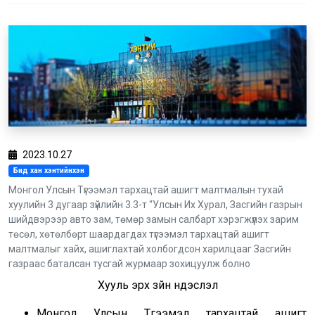
2023.10.27
Бид хан хэнтийнхэн
Монгол Улсын Түгээмэл тархацтай ашигт малтмалын тухай
хуулийн 3 дугаар зүйлийн 3.3-т “Улсын Их Хурал, Засгийн газрын
шийдвэрээр авто зам, төмөр замын салбарт хэрэгжүүлэх зарим
төсөл, хөтөлбөрт шаардагдах түгээмэл тархацтай ашигт
малтмалыг хайх, ашиглахтай холбогдсон харилцааг Засгийн
газраас баталсан тусгай журмаар зохицуулж болно
Хууль эрх зүйн үндэслэл
Монгол Улсын Түгээмэл тархацтай ашигт