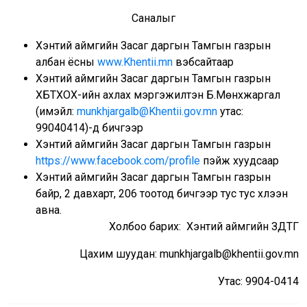
Саналыг
Хэнтий аймгийн Засаг даргын Тамгын газрын
албан ёсны
www.Khentii.mn
вэбсайтаар
Хэнтий аймгийн Засаг даргын Тамгын газрын
ХБТХОХ-ийн ахлах мэргэжилтэн Б.Мөнхжаргал
(имэйл:
munkhjargalb@Khentii.gov.mn
утас:
99040414)-д бичгээр
Хэнтий аймгийн Засаг даргын Тамгын газрын
https://www.facebook.com/profile
пэйж хуудсаар
Хэнтий аймгийн Засаг даргын Тамгын газрын
байр, 2 давхарт, 206 тоотод бичгээр тус тус хүлээн
авна.
Холбоо барих: Хэнтий аймгийн ЗДТГ
Цахим шуудан: munkhjargalb@khentii.gov.mn
Утас: 9904-0414