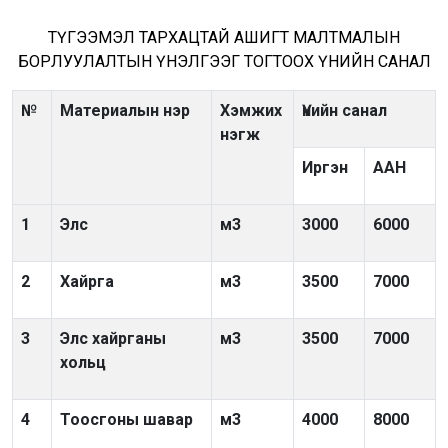
ТҮГЭЭМЭЛ ТАРХАЦТАЙ АШИГТ МАЛТМАЛЫН
БОРЛУУЛАЛТЫН ҮНЭЛГЭЭГ ТОГТООХ ҮНИЙН САНАЛ
№
Материалын нэр
Хэмжих
Үнийн санал
нэгж
Иргэн
ААН
1
Элс
м
3
3000
6000
2
Хайрга
м
3
3500
7000
3
Элс хайрганы
м
3
3500
7000
хольц
4
Тоосгоны шавар
м
3
4000
8000