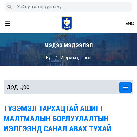
ENG
МЭДЭЭ МЭДЭЭЛЭЛ
Нүүр
Мэдээ мэдээлэл
ДЭД ЦЭС
ТҮГЭЭМЭЛ ТАРХАЦТАЙ АШИГТ
МАЛТМАЛЫН БОРЛУУЛАЛТЫН
ҮНЭЛГЭЭНД САНАЛ АВАХ ТУХАЙ