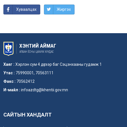
Хуваалцах
Жиргэх
ХЭНТИЙ АЙМАГ
АЛБАН ЁСНЫ ЦАХИМ ХУУДАС
Хаяг :
Хэрлэн сум 4 дүгээр баг Сэцэнхааны гудамж 1
Утас :
75990001, 70563111
Факс :
70562412
И-майл :
infoazdtg@khentii.gov.mn
САЙТЫН ХАНДАЛТ