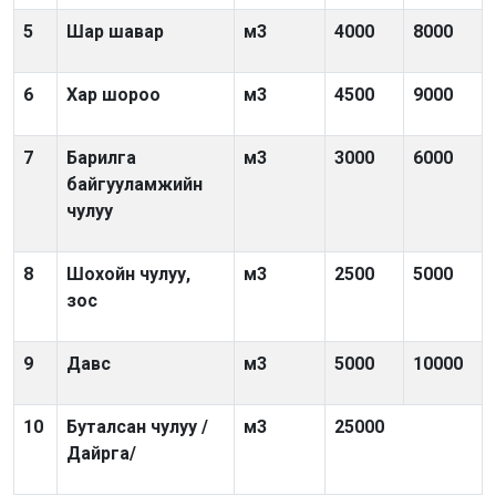
5
Шар шавар
м
3
4000
8000
6
Хар шороо
м
3
4500
9000
7
Барилга
м
3
3000
6000
байгууламжийн
чулуу
8
Шохойн чулуу,
м
3
2500
5000
зос
9
Давс
м
3
5000
10000
10
Буталсан чулуу /
м
3
25000
Дайрга/