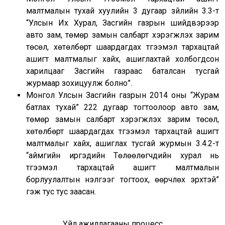
малтмалын тухай хуулийн 3 дугаар зүйлийн 3.3-т
“Улсын Их Хурал, Засгийн газрын шийдвэрээр
авто зам, төмөр замын салбарт хэрэгжүүлэх зарим
төсөл, хөтөлбөрт шаардагдах түгээмэл тархацтай
ашигт малтмалыг хайх, ашиглахтай холбогдсон
харилцааг Засгийн газраас баталсан тусгай
журмаар зохицуулж болно”.
Монгол Улсын Засгийн газрын 2014 оны “Журам
батлах тухай” 222 дугаар тогтоолоор авто зам,
төмөр замын салбарт хэрэгжүүлэх зарим төсөл,
хөтөлбөрт шаардагдах түгээмэл тархацтай ашигт
малтмалыг хайх, ашиглах тусгай журмын 3.4.2-т
“аймгийн иргэдийн Төлөөлөгчдийн хурал нь
түгээмэл тархацтай ашигт малтмалын
борлуулалтын үнэлгээг тогтоох, өөрчлөх эрхтэй”
гэж тус тус заасан.
Үйл ажиллагааны процесс