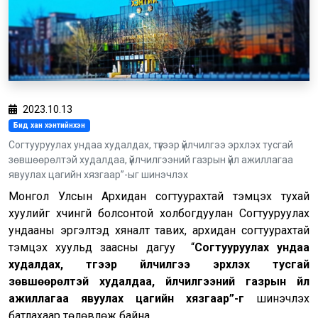
2023.10.13
Бид хан хэнтийнхэн
Согтууруулах ундаа худалдах, түүгээр үйлчилгээ эрхлэх тусгай
зөвшөөрөлтэй худалдаа, үйлчилгээний газрын үйл ажиллагаа
явуулах цагийн хязгаар”-ыг шинэчлэх
Монгол Улсын Архидан согтуурахтай тэмцэх тухай
хуулийг хүчингүй болсонтой холбогдуулан Согтууруулах
ундааны эргэлтэд хяналт тавих, архидан согтуурахтай
тэмцэх хуульд заасны дагуу “
С
огтууруулах ундаа
худалдах, түүгээр үйлчилгээ эрхлэх тусгай
зөвшөөрөлтэй худалдаа, үйлчилгээний газрын үйл
ажиллагаа явуулах цагийн хязгаар
”-
г
шинэчлэх
батлахаар төлөвлөж байна.