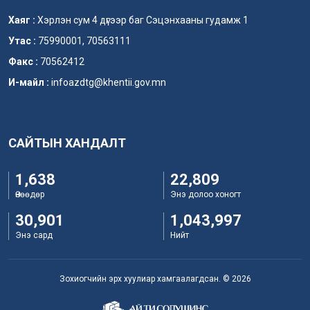
Хаяг :
Хэрлэн сум 4 дүгээр баг Сэцэнхааны гудамж 1
Утас :
75990001, 70563111
Факс :
70562412
И-майл :
infoazdtg@khentii.gov.mn
САЙТЫН ХАНДАЛТ
1,638
22,809
Өнөөдөр
Энэ долоо хоногт
30,901
1,043,997
Энэ сард
Нийт
Зохиогчийн эрх хуулиар хамгаалагдсан. © 2026