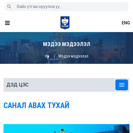
ENG
МЭДЭЭ МЭДЭЭЛЭЛ
Нүүр
Мэдээ мэдээлэл
ДЭД ЦЭС
САНАЛ АВАХ ТУХАЙ