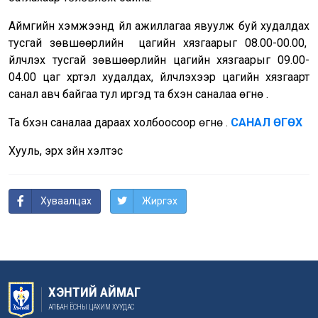
Аймгийн хэмжээнд үйл ажиллагаа явуулж буй худалдах
тусгай зөвшөөрлийн цагийн хязгаарыг 08.00-00.00,
үйлчлэх тусгай зөвшөөрлийн цагийн хязгаарыг 09.00-
04.00 цаг хүртэл худалдах, үйлчлэхээр цагийн хязгаарт
санал авч байгаа тул иргэд та бүхэн саналаа өгнө үү.
Та бүхэн саналаа дараах холбоосоор өгнө үү.
САНАЛ ӨГӨХ
Хууль, эрх зүйн хэлтэс
Хуваалцах
Жиргэх
ХЭНТИЙ АЙМАГ
АЛБАН ЁСНЫ ЦАХИМ ХУУДАС