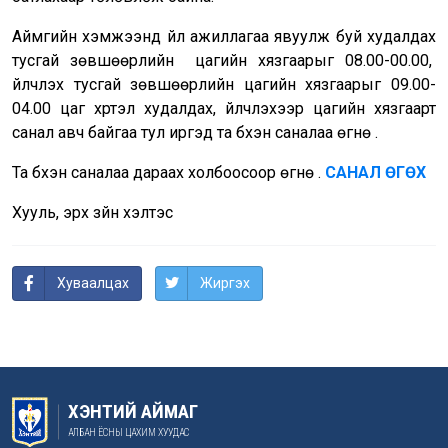
Аймгийн хэмжээнд үйл ажиллагаа явуулж буй худалдах
тусгай зөвшөөрлийн цагийн хязгаарыг 08.00-00.00,
үйлчлэх тусгай зөвшөөрлийн цагийн хязгаарыг 09.00-
04.00 цаг хүртэл худалдах, үйлчлэхээр цагийн хязгаарт
санал авч байгаа тул иргэд та бүхэн саналаа өгнө үү.
Та бүхэн саналаа дараах холбоосоор өгнө үү.
САНАЛ ӨГӨХ
Хууль, эрх зүйн хэлтэс
Хуваалцах
Жиргэх
ХЭНТИЙ АЙМАГ
АЛБАН ЁСНЫ ЦАХИМ ХУУДАС