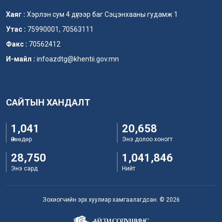
Хаяг :
Хэрлэн сум 4 дүгээр баг Сэцэнхааны гудамж 1
Утас :
75990001, 70563111
Факс :
70562412
И-майл :
infoazdtg@khentii.gov.mn
САЙТЫН ХАНДАЛТ
1,041
20,658
Өнөөдөр
Энэ долоо хоногт
28,750
1,041,846
Энэ сард
Нийт
Зохиогчийн эрх хуулиар хамгаалагдсан. © 2026