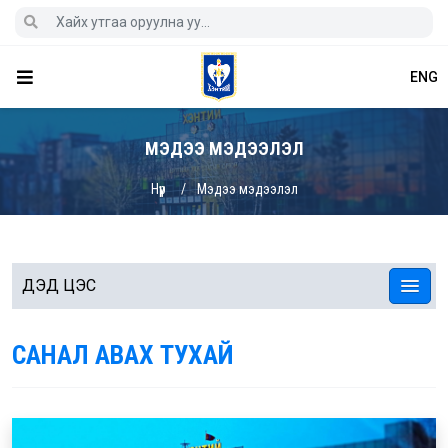
ENG
МЭДЭЭ МЭДЭЭЛЭЛ
Нүүр
Мэдээ мэдээлэл
ДЭД ЦЭС
САНАЛ АВАХ ТУХАЙ