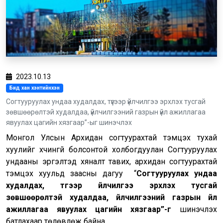
2023.10.13
Бид хан хэнтийнхэн
Согтууруулах ундаа худалдах, түүгээр үйлчилгээ эрхлэх тусгай
зөвшөөрөлтэй худалдаа, үйлчилгээний газрын үйл ажиллагаа
явуулах цагийн хязгаар”-ыг шинэчлэх
Монгол Улсын Архидан согтуурахтай тэмцэх тухай
хуулийг хүчингүй болсонтой холбогдуулан Согтууруулах
ундааны эргэлтэд хяналт тавих, архидан согтуурахтай
тэмцэх хуульд заасны дагуу “
С
огтууруулах ундаа
худалдах, түүгээр үйлчилгээ эрхлэх тусгай
зөвшөөрөлтэй худалдаа, үйлчилгээний газрын үйл
ажиллагаа явуулах цагийн хязгаар
”-
г
шинэчлэх
батлахаар төлөвлөж байна.