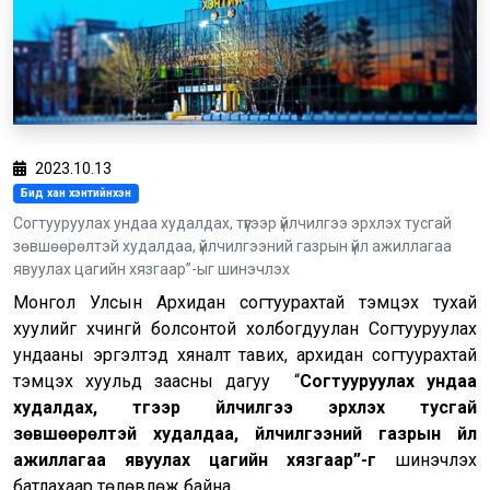
2023.10.13
Бид хан хэнтийнхэн
Согтууруулах ундаа худалдах, түүгээр үйлчилгээ эрхлэх тусгай
зөвшөөрөлтэй худалдаа, үйлчилгээний газрын үйл ажиллагаа
явуулах цагийн хязгаар”-ыг шинэчлэх
Монгол Улсын Архидан согтуурахтай тэмцэх тухай
хуулийг хүчингүй болсонтой холбогдуулан Согтууруулах
ундааны эргэлтэд хяналт тавих, архидан согтуурахтай
тэмцэх хуульд заасны дагуу “
С
огтууруулах ундаа
худалдах, түүгээр үйлчилгээ эрхлэх тусгай
зөвшөөрөлтэй худалдаа, үйлчилгээний газрын үйл
ажиллагаа явуулах цагийн хязгаар
”-
г
шинэчлэх
батлахаар төлөвлөж байна.