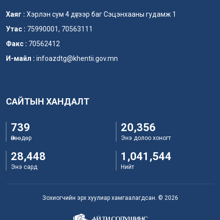
Хаяг :
Хэрлэн сум 4 дүгээр баг Сэцэнхааны гудамж 1
Утас :
75990001, 70563111
Факс :
70562412
И-майл :
infoazdtg@khentii.gov.mn
САЙТЫН ХАНДАЛТ
739
20,356
Өнөөдөр
Энэ долоо хоногт
28,448
1,041,544
Энэ сард
Нийт
Зохиогчийн эрх хуулиар хамгаалагдсан. © 2026