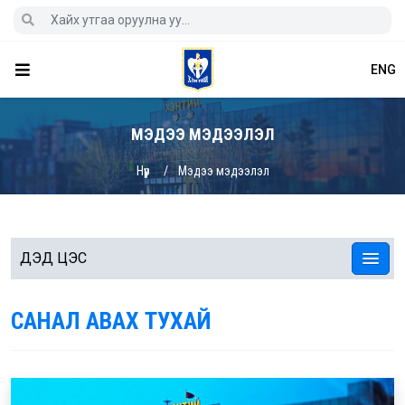
ENG
МЭДЭЭ МЭДЭЭЛЭЛ
Нүүр
Мэдээ мэдээлэл
ДЭД ЦЭС
САНАЛ АВАХ ТУХАЙ