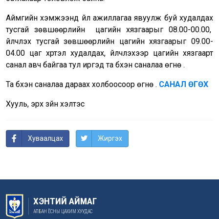
Аймгийн хэмжээнд үйл ажиллагаа явуулж буй худалдах
тусгай зөвшөөрлийн цагийн хязгаарыг 08.00-00.00,
үйлчлэх тусгай зөвшөөрлийн цагийн хязгаарыг 09.00-
04.00 цаг хүртэл худалдах, үйлчлэхээр цагийн хязгаарт
санал авч байгаа тул иргэд та бүхэн саналаа өгнө үү.
Та бүхэн саналаа дараах холбоосоор өгнө үү.
САНАЛ ӨГӨХ
Хууль, эрх зүйн хэлтэс
Хуваалцах
Жиргэх
ХЭНТИЙ АЙМАГ
АЛБАН ЁСНЫ ЦАХИМ ХУУДАС