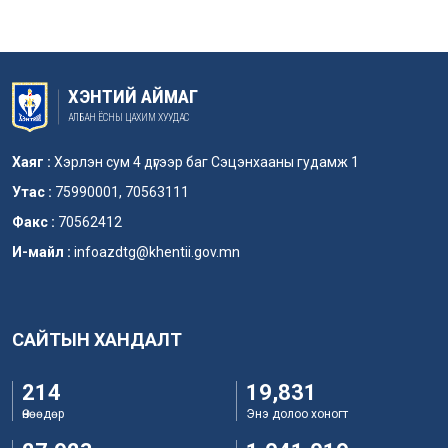
ХЭНТИЙ АЙМАГ
АЛБАН ЁСНЫ ЦАХИМ ХУУДАС
Хаяг :
Хэрлэн сум 4 дүгээр баг Сэцэнхааны гудамж 1
Утас :
75990001, 70563111
Факс :
70562412
И-майл :
infoazdtg@khentii.gov.mn
САЙТЫН ХАНДАЛТ
214
19,831
Өнөөдөр
Энэ долоо хоногт