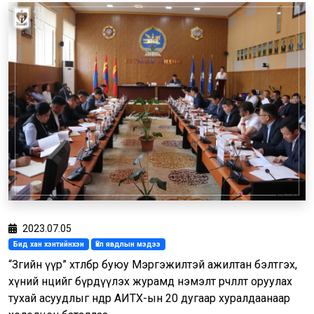
2023.07.05
Бид хан хэнтийнхэн
Үйл явдлын мэдээ
“Зөгийн үүр” хөтөлбөр буюу Мэргэжилтэй ажилтан бэлтгэх,
хүний нөөцийг бүрдүүлэх журамд нэмэлт өөрчлөлт оруулах
тухай асуудлыг өнөөдөр АИТХ-ын 20 дугаар хуралдаанаар