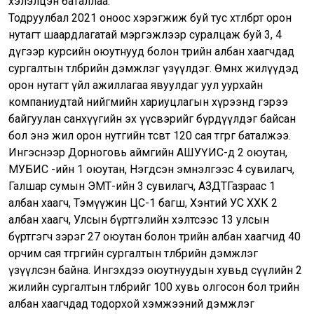
хэлэлцэн баталлаа.
Тодруулбал 2021 оноос хэрэгжиж буй тус хөтөлбөрт орон
нутагт шаардлагатай мэргэжлээр суралцаж буй 3, 4
дүгээр курсийн оюутнууд болон төрийн албан хаагчдад
сургалтын төлбөрийн дэмжлэг үзүүлдэг. Өмнөх жилүүдэд
орон нутагт үйл ажиллагаа явуулдаг уул уурхайн
компаниудтай нийгмийн хариуцлагын хүрээнд гэрээ
байгуулан санхүүгийн эх үүсвэрийг бүрдүүлдэг байсан
бол энэ жил орон нутгийн төсөвт 120 сая төгрөг баталжээ.
Ингэснээр Дорноговь аймгийн АШУҮИС-д 2 оюутан,
МУБИС -ийн 1 оюутан, Нэгдсэн эмнэлгээс 4 сувилагч,
Галшар сумын ЭМТ-ийн 3 сувилагч, АЗДТГазраас 1
албан хаагч, Тэмүүжин ЦС-1 багш, Хэнтий УС ХХК 2
албан хаагч, Улсын бүртгэлийн хэлтсээс 13 улсын
бүртгэгч зэрэг 27 оюутан болон төрийн албан хаагчид 40
орчим сая төгрөгийн сургалтын төлбөрийн дэмжлэг
үзүүлсэн байна. Ингэхдээ оюутнуудын хувьд сүүлийн 2
жилийн сургалтын төлбөрийг 100 хувь олгосон бол төрийн
албан хаагчдад тодорхой хэмжээний дэмжлэг