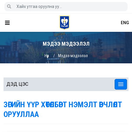
ENG
МЭДЭЭ МЭДЭЭЛЭЛ
Нүүр
Мэдээ мэдээлэл
ДЭД ЦЭС
ЗӨГИЙН ҮҮР ХӨТӨЛБӨРТ НЭМЭЛТ ӨӨРЧЛӨЛТ
ОРУУЛЛАА