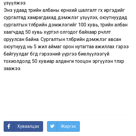
үзүүлжээ.
Энэ удаад төрийн албаны ерөнхий шалгалт өгөх иргэдийг
сургалтад хамрагдахад дэмжлэг үзүүлэх, оюутнуудад
сургалтын төлбөрийн дэмжлэгийг 100 хувь, төрийн албан
хаагчдад 50 хувь хүртэл олгодог байхаар өөрчлөлт
оруулсан байна. Сургалтын төлбөрийн дэмжлэг авсан
оюутнууд нь 5 жил аймаг орон нутагтаа ажиллах гэрээ
байгуулдаг бөгөөд гэрээний үүргээ биелүүлээгүй
тохиолдолд 50 хувиар алданги тооцон эргүүлэн төлөхөөр
заажээ.
Хуваалцах
Жиргэх