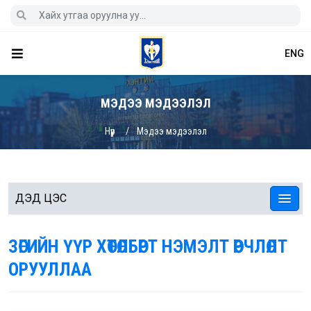
ENG
МЭДЭЭ МЭДЭЭЛЭЛ
Нүүр
Мэдээ мэдээлэл
ДЭД ЦЭС
ЗӨГИЙН ҮҮР ХӨТӨЛБӨРТ НЭМЭЛТ ӨӨРЧЛӨЛТ
ОРУУЛЛАА