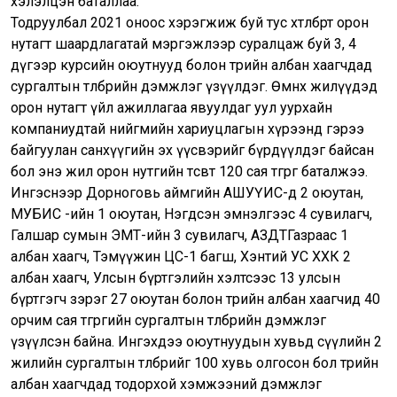
хэлэлцэн баталлаа.
Тодруулбал 2021 оноос хэрэгжиж буй тус хөтөлбөрт орон
нутагт шаардлагатай мэргэжлээр суралцаж буй 3, 4
дүгээр курсийн оюутнууд болон төрийн албан хаагчдад
сургалтын төлбөрийн дэмжлэг үзүүлдэг. Өмнөх жилүүдэд
орон нутагт үйл ажиллагаа явуулдаг уул уурхайн
компаниудтай нийгмийн хариуцлагын хүрээнд гэрээ
байгуулан санхүүгийн эх үүсвэрийг бүрдүүлдэг байсан
бол энэ жил орон нутгийн төсөвт 120 сая төгрөг баталжээ.
Ингэснээр Дорноговь аймгийн АШУҮИС-д 2 оюутан,
МУБИС -ийн 1 оюутан, Нэгдсэн эмнэлгээс 4 сувилагч,
Галшар сумын ЭМТ-ийн 3 сувилагч, АЗДТГазраас 1
албан хаагч, Тэмүүжин ЦС-1 багш, Хэнтий УС ХХК 2
албан хаагч, Улсын бүртгэлийн хэлтсээс 13 улсын
бүртгэгч зэрэг 27 оюутан болон төрийн албан хаагчид 40
орчим сая төгрөгийн сургалтын төлбөрийн дэмжлэг
үзүүлсэн байна. Ингэхдээ оюутнуудын хувьд сүүлийн 2
жилийн сургалтын төлбөрийг 100 хувь олгосон бол төрийн
албан хаагчдад тодорхой хэмжээний дэмжлэг