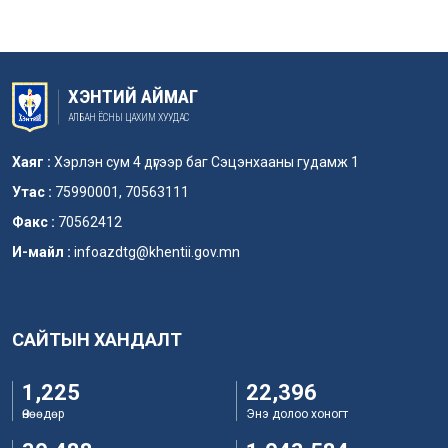
ХЭНТИЙ АЙМАГ
АЛБАН ЁСНЫ ЦАХИМ ХУУДАС
Хаяг :
Хэрлэн сум 4 дүгээр баг Сэцэнхааны гудамж 1
Утас :
75990001, 70563111
Факс :
70562412
И-майл :
infoazdtg@khentii.gov.mn
САЙТЫН ХАНДАЛТ
1,225
22,396
Өнөөдөр
Энэ долоо хоногт