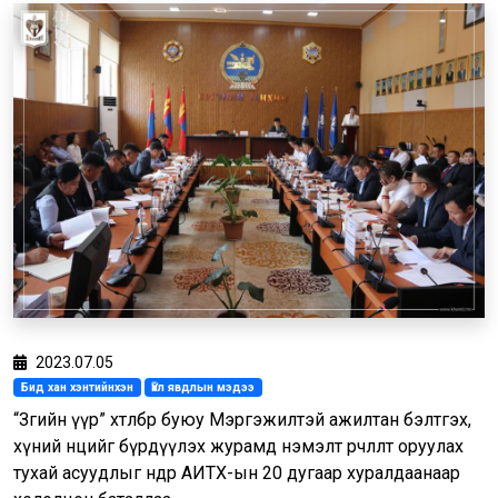
2023.07.05
Бид хан хэнтийнхэн
Үйл явдлын мэдээ
“Зөгийн үүр” хөтөлбөр буюу Мэргэжилтэй ажилтан бэлтгэх,
хүний нөөцийг бүрдүүлэх журамд нэмэлт өөрчлөлт оруулах
тухай асуудлыг өнөөдөр АИТХ-ын 20 дугаар хуралдаанаар