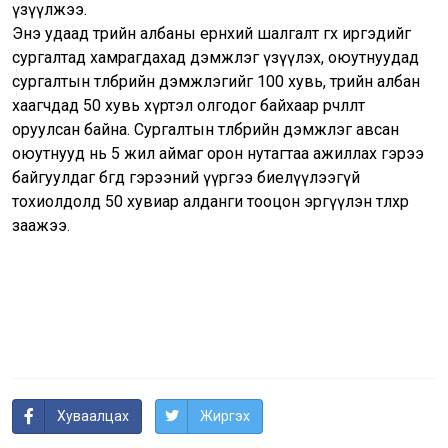
үзүүлжээ.
Энэ удаад төрийн албаны ерөнхий шалгалт өгөх иргэдийг
сургалтад хамрагдахад дэмжлэг үзүүлэх, оюутнуудад
сургалтын төлбөрийн дэмжлэгийг 100 хувь, төрийн албан
хаагчдад 50 хувь хүртэл олгодог байхаар өөрчлөлт
оруулсан байна. Сургалтын төлбөрийн дэмжлэг авсан
оюутнууд нь 5 жил аймаг орон нутагтаа ажиллах гэрээ
байгуулдаг бөгөөд гэрээний үүргээ биелүүлээгүй
тохиолдолд 50 хувиар алданги тооцон эргүүлэн төлөхөөр
заажээ.
Хуваалцах
Жиргэх