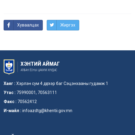
Хуваалцах
Жиргэх
ХЭНТИЙ АЙМАГ
АЛБАН ЁСНЫ ЦАХИМ ХУУДАС
Хаяг :
Хэрлэн сум 4 дүгээр баг Сэцэнхааны гудамж 1
Утас :
75990001, 70563111
Факс :
70562412
И-майл :
infoazdtg@khentii.gov.mn