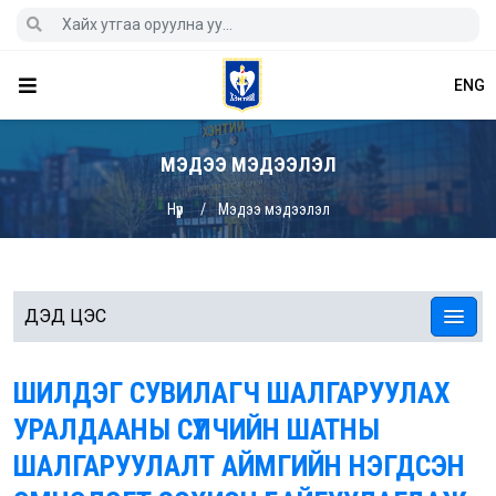
ENG
МЭДЭЭ МЭДЭЭЛЭЛ
Нүүр
Мэдээ мэдээлэл
ДЭД ЦЭС
ШИЛДЭГ СУВИЛАГЧ ШАЛГАРУУЛАХ
УРАЛДААНЫ СҮҮЛЧИЙН ШАТНЫ
ШАЛГАРУУЛАЛТ АЙМГИЙН НЭГДСЭН