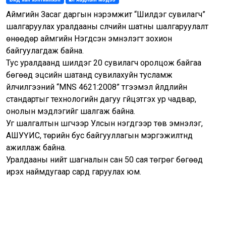
Аймгийн Засаг даргын нэрэмжит “Шилдэг сувилагч”
шалгаруулах уралдааны сүүлчийн шатны шалгаруулалт
өнөөдөр аймгийн Нэгдсэн эмнэлэгт зохион
байгуулагдаж байна.
Тус уралдаанд шилдэг 20 сувилагч оролцож байгаа
бөгөөд эцсийн шатанд сувилахуйн тусламж
үйлчилгээний “MNS 4621:2008” түгээмэл үйлдлийн
стандартыг технологийн дагуу гүйцэтгэх ур чадвар,
онолын мэдлэгийг шалгаж байна.
Уг шалгалтын шүүгчээр Улсын нэгдүгээр төв эмнэлэг,
АШУҮИС, төрийн бус байгууллагын мэргэжилтнүүд
ажиллаж байна.
Уралдааны нийт шагналын сан 50 сая төгрөг бөгөөд
ирэх наймдугаар сард гаруулах юм.