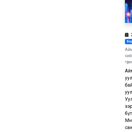
Бид
Айм
хий
төр
Айм
уул
бай
уул
Уул
зэр
бүт
Мөн
сан