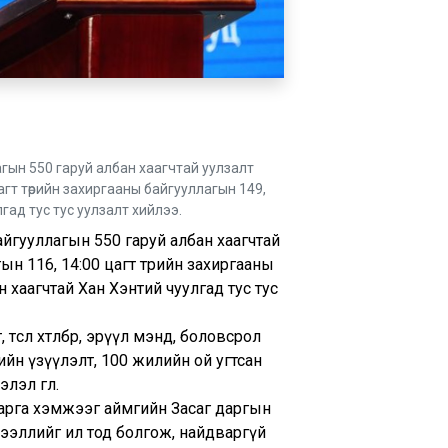
лагын 550 гаруй албан хаагчтай уулзалт
цагт төрийн захиргааны байгууллагын 149,
гад тус тус уулзалт хийлээ.
 байгууллагын 550 гаруй албан хаагчтай
гын 116, 14:00 цагт төрийн захиргааны
 хаагчтай Хан Хэнтий чуулгад тус тус
сөл хөтөлбөр, эрүүл мэнд, боловсрол
гийн үзүүлэлт, 100 жилийн ой угтсан
л өглөө.
с арга хэмжээг аймгийн Засаг даргын
эдээллийг ил тод болгож, найдваргүй