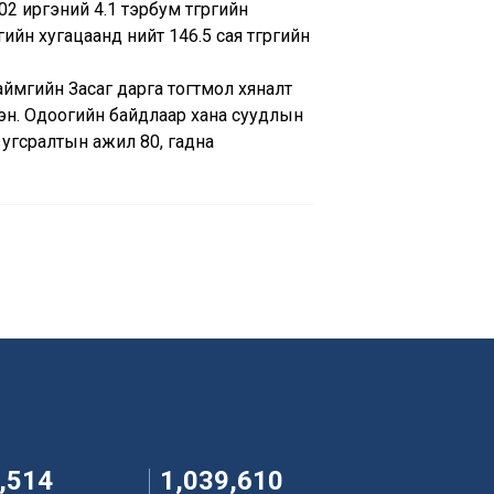
2 иргэний 4.1 тэрбум төгрөгийн
йн хугацаанд нийт 146.5 сая төгрөгийн
ймгийн Засаг дарга тогтмол хяналт
үлсэн. Одоогийн байдлаар хана суудлын
 угсралтын ажил 80, гадна
,514
1,039,610