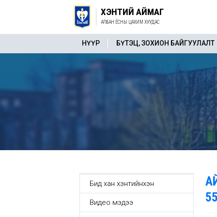
ХЭНТИЙ АЙМАГ
АЛБАН ЁСНЫ ЦАХИМ ХУУДАС
НҮҮР
БҮТЭЦ, ЗОХИОН БАЙГУУЛАЛТ
А
Бид хан хэнтийнхэн
5
Видео мэдээ