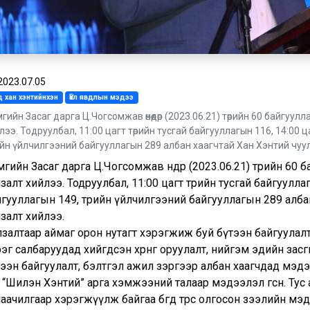
2023.07.05
 хан хэнтийнхэн
Үйл явдлын мэдээ
гийн Засаг дарга Ц.Чогсомжав өнөөдөр (2023.06.21) төрийн 60 байгуул
лээ. Тодруулбал, 11:00 цагт төрийн тусгай байгууллагын 116, 14:00 
ийн үйлчилгээний байгууллагын 289 албан хаагчтай Хан Хэнтий чуул
гийн Засаг дарга Ц.Чогсомжав өнөөдөр (2023.06.21) төрийн 60
залт хийлээ. Тодруулбал, 11:00 цагт төрийн тусгай байгуулла
гууллагын 149, төрийн үйлчилгээний байгууллагын 289 албан
залт хийлээ.
залтаар аймаг орон нутагт хэрэгжиж буй бүтээн байгуулалт, тө
эг салбаруудад хийгдсэн хөрөнгө оруулалт, нийгэм эдийн зас
ээн байгуулалт, бэлтгэл ажил зэргээр албан хаагчдад мэдээлэ
 “Шилэн Хэнтий” арга хэмжээний талаар мэдээлэл өгсөн. Ту
аачилгаар хэрэгжүүлж байгаа бөгөөд төрөөс олгосон зээлийн м