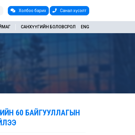
Холбоо барих
Санал хүсэлт
АЙМАГ
САНХҮҮГИЙН БОЛОВСРОЛ
ENG
РИЙН 60 БАЙГУУЛЛАГЫН
ИЙЛЭЭ