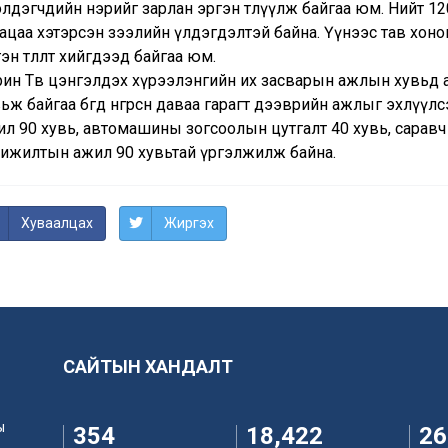
лдэгчдийн нэрийг зарлан эргэн төлүүлж байгаа юм. Нийт 120
ацаа хэтэрсэн зээлийн үлдэгдэлтэй байна. Үүнээс тав хоноги
эн төлөлт хийгдээд байгаа юм.
рин Төв цэнгэлдэх хүрээлэнгийн их засварын ажлын хувьд а
ьж байгаа бөгөөд өнгөрсөн даваа гарагт дээврийн ажлыг эхлү
ил 90 хувь, автомашины зогсоолын цутгалт 40 хувь, саравч
хижилтын ажил 90 хувьтай үргэлжилж байна.
Хуваалцах
Жиргэх
САЙТЫН ХАНДАЛТ
ы
354
18,422
26