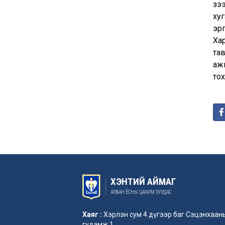
зээ
хуг
эрг
Ха
тав
аж
то
ХЭНТИЙ АЙМАГ
АЛБАН ЁСНЫ ЦАХИМ ХУУДАС
Хаяг :
Хэрлэн сум 4 дүгээр баг Сэцэнхаан
гудамж 1