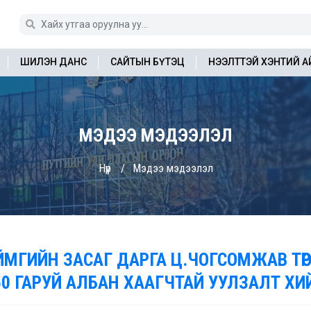
ШИЛЭН ДАНС
САЙТЫН БҮТЭЦ
НЭЭЛТТЭЙ ХЭНТИЙ 
МЭДЭЭ МЭДЭЭЛЭЛ
Нүүр
Мэдээ мэдээлэл
ЙМГИЙН ЗАСАГ ДАРГА Ц.ЧОГСОМЖАВ ТӨ
50 ГАРУЙ АЛБАН ХААГЧТАЙ УУЛЗАЛТ Х