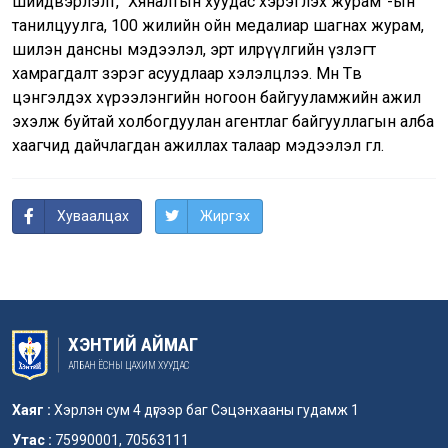
шийдвэрлэлт, “Хяналтын хуудас хэрэглэх журам”-ын
танилцуулга, 100 жилийн ойн медалиар шагнах журам,
шилэн дансны мэдээлэл, эрт илрүүлгийн үзлэгт
хамрагдалт зэрэг асуудлаар хэлэлцлээ. Мөн Төв
цэнгэлдэх хүрээлэнгийн ногоон байгууламжийн ажил
эхэлж буйтай холбогдуулан агентлаг байгууллагын алба
хаагчид дайчлагдан ажиллах талаар мэдээлэл өглөө.
Хуваалцах
Жиргэх
ХЭНТИЙ АЙМАГ
АЛБАН ЁСНЫ ЦАХИМ ХУУДАС
Хаяг :
Хэрлэн сум 4 дүгээр баг Сэцэнхааны гудамж 1
Утас :
75990001, 70563111