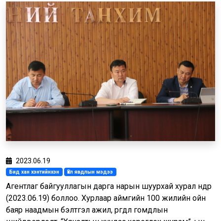
2023.06.19
Бид хан хэнтийнхэн
Үйл явдлын мэдээ
Агентлаг байгууллагын дарга нарын шуурхай хурал өнөөдөр
(2023.06.19) боллоо. Хурлаар аймгийн 100 жилийн ойн
баяр наадмын бэлтгэл ажил, өргөдөл гомдлын