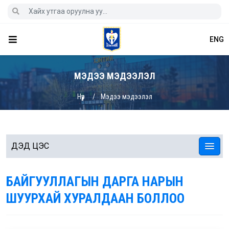
ENG
МЭДЭЭ МЭДЭЭЛЭЛ
Нүүр
Мэдээ мэдээлэл
ДЭД ЦЭС
БАЙГУУЛЛАГЫН ДАРГА НАРЫН
ШУУРХАЙ ХУРАЛДААН БОЛЛОО