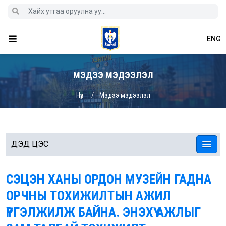
ENG
МЭДЭЭ МЭДЭЭЛЭЛ
Нүүр
Мэдээ мэдээлэл
ДЭД ЦЭС
СЭЦЭН ХАНЫ ОРДОН МУЗЕЙН ГАДНА
ОРЧНЫ ТОХИЖИЛТЫН АЖИЛ
ҮРГЭЛЖИЛЖ БАЙНА. ЭНЭХҮҮ АЖЛЫГ