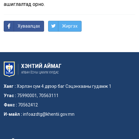
ашиглалтад орно.
Хуваалцах
Жиргэх
ХЭНТИЙ АЙМАГ
АЛБАН ЁСНЫ ЦАХИМ ХУУДАС
Хаяг :
Хэрлэн сум 4 дүгээр баг Сэцэнхааны гудамж 1
Утас :
75990001, 70563111
Факс :
70562412
И-майл :
infoazdtg@khentii.gov.mn