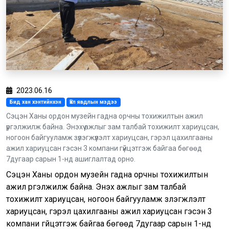
2023.06.16
Бид хан хэнтийнхэн
Үйл явдлын мэдээ
Сэцэн Ханы ордон музейн гадна орчны тохижилтын ажил
үргэлжилж байна. Энэхүү ажлыг зам талбай тохижилт хариуцсан,
ногоон байгууламж зүлэгжүүлэлт хариуцсан, гэрэл цахилгааны
ажил хариуцсан гэсэн 3 компани гүйцэтгэж байгаа бөгөөд
7дугаар сарын 1-нд ашиглалтад орно.
Сэцэн Ханы ордон музейн гадна орчны тохижилтын
ажил үргэлжилж байна. Энэхүү ажлыг зам талбай
тохижилт хариуцсан, ногоон байгууламж зүлэгжүүлэлт
хариуцсан, гэрэл цахилгааны ажил хариуцсан гэсэн 3
компани гүйцэтгэж байгаа бөгөөд 7дугаар сарын 1-нд