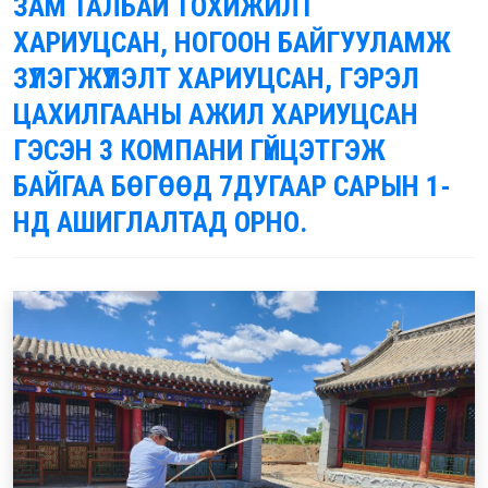
ЗАМ ТАЛБАЙ ТОХИЖИЛТ
ХАРИУЦСАН, НОГООН БАЙГУУЛАМЖ
ЗҮЛЭГЖҮҮЛЭЛТ ХАРИУЦСАН, ГЭРЭЛ
ЦАХИЛГААНЫ АЖИЛ ХАРИУЦСАН
ГЭСЭН 3 КОМПАНИ ГҮЙЦЭТГЭЖ
БАЙГАА БӨГӨӨД 7ДУГААР САРЫН 1-
НД АШИГЛАЛТАД ОРНО.