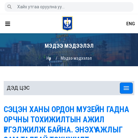
ENG
МЭДЭЭ МЭДЭЭЛЭЛ
Нүүр
Мэдээ мэдээлэл
ДЭД ЦЭС
СЭЦЭН ХАНЫ ОРДОН МУЗЕЙН ГАДНА
ОРЧНЫ ТОХИЖИЛТЫН АЖИЛ
ҮРГЭЛЖИЛЖ БАЙНА. ЭНЭХҮҮ АЖЛЫГ