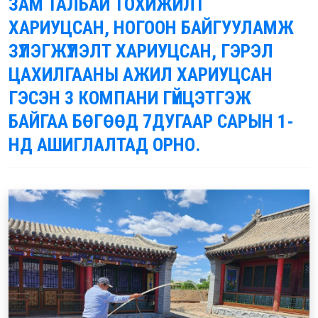
ЗАМ ТАЛБАЙ ТОХИЖИЛТ
ХАРИУЦСАН, НОГООН БАЙГУУЛАМЖ
ЗҮЛЭГЖҮҮЛЭЛТ ХАРИУЦСАН, ГЭРЭЛ
ЦАХИЛГААНЫ АЖИЛ ХАРИУЦСАН
ГЭСЭН 3 КОМПАНИ ГҮЙЦЭТГЭЖ
БАЙГАА БӨГӨӨД 7ДУГААР САРЫН 1-
НД АШИГЛАЛТАД ОРНО.