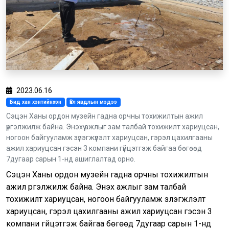
2023.06.16
Бид хан хэнтийнхэн
Үйл явдлын мэдээ
Сэцэн Ханы ордон музейн гадна орчны тохижилтын ажил
үргэлжилж байна. Энэхүү ажлыг зам талбай тохижилт хариуцсан,
ногоон байгууламж зүлэгжүүлэлт хариуцсан, гэрэл цахилгааны
ажил хариуцсан гэсэн 3 компани гүйцэтгэж байгаа бөгөөд
7дугаар сарын 1-нд ашиглалтад орно.
Сэцэн Ханы ордон музейн гадна орчны тохижилтын
ажил үргэлжилж байна. Энэхүү ажлыг зам талбай
тохижилт хариуцсан, ногоон байгууламж зүлэгжүүлэлт
хариуцсан, гэрэл цахилгааны ажил хариуцсан гэсэн 3
компани гүйцэтгэж байгаа бөгөөд 7дугаар сарын 1-нд