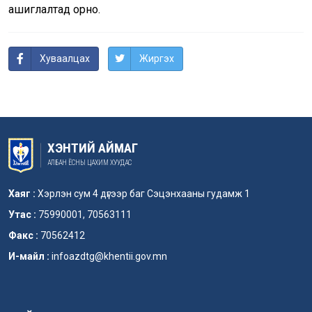
ашиглалтад орно.
Хуваалцах
Жиргэх
ХЭНТИЙ АЙМАГ
АЛБАН ЁСНЫ ЦАХИМ ХУУДАС
Хаяг :
Хэрлэн сум 4 дүгээр баг Сэцэнхааны гудамж 1
Утас :
75990001, 70563111
Факс :
70562412
И-майл :
infoazdtg@khentii.gov.mn