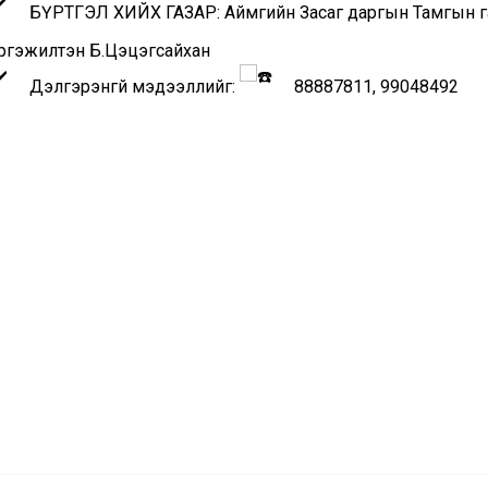
БҮРТГЭЛ ХИЙХ ГАЗАР: Аймгийн Засаг даргын Тамгын газ
ргэжилтэн Б.Цэцэгсайхан
Дэлгэрэнгүй мэдээллийг:
88887811, 99048492