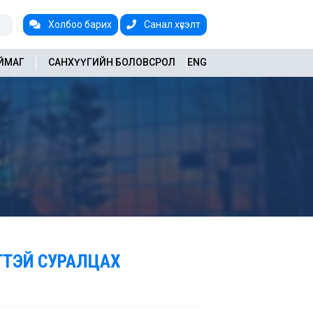
Холбоо барих
Санал хүсэлт
АЙМАГ
САНХҮҮГИЙН БОЛОВСРОЛ
ENG
ГТЭЙ СУРАЛЦАХ