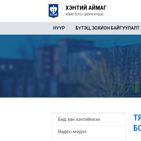
ХЭНТИЙ АЙМАГ
АЛБАН ЁСНЫ ЦАХИМ ХУУДАС
НҮҮР
БҮТЭЦ, ЗОХИОН БАЙГУУЛАЛТ
Т
Бид хан хэнтийнхэн
Б
Видео мэдээ