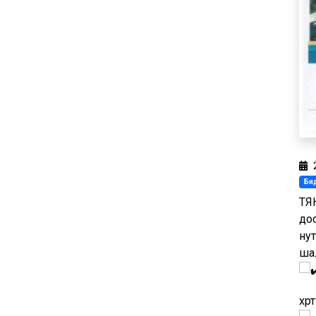
Бид
ТЯ
доо
ну
ша
хүр