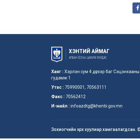
ХЭНТИЙ АЙМАГ
АЛБАН ЁСНЫ ЦАХИМ ХУУДАС
Хаяг :
Хэрлэн сум 4 дүгээр баг Сэцэнхааны
гудамж 1
Утас :
75990001, 70563111
Факс :
70562412
И-майл :
infoazdtg@khentii.gov.mn
Зохиогчийн эрх хуулиар хамгаалагдсан. 