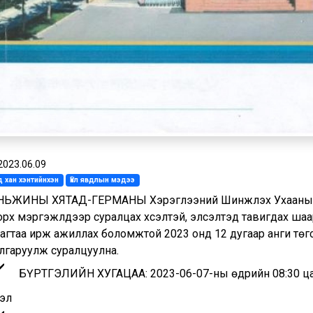
2023.06.09
 хан хэнтийнхэн
Үйл явдлын мэдээ
НЬЖИНЫ ХЯТАД-ГЕРМАНЫ Хэрэглээний Шинжлэх Ухааны Их
рх мэргэжлүүдээр суралцах хүсэлтэй, элсэлтэд тавигдах ша
тагтаа ирж ажиллах боломжтой 2023 онд 12 дугаар анги төг
лгаруулж суралцуулна.
БҮРТГЭЛИЙН ХУГАЦАА: 2023-06-07-ны өдрийн 08:30 цаг
тэл