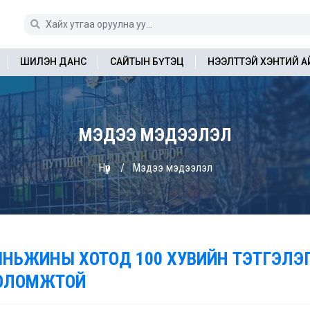
ШИЛЭН ДАНС
САЙТЫН БҮТЭЦ
НЭЭЛТТЭЙ ХЭНТИЙ 
МЭДЭЭ МЭДЭЭЛЭЛ
Нүүр
Мэдээ мэдээлэл
ЯНЬЖИНЫ ХОТОД 100 ХУВИЙН ТЭТГЭЛЭ
ОЛОМЖТОЙ