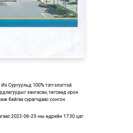
 Сургуульд 100% тэтгэлэгтэй
ардлагуудыг хангасан, төгсөөд орон
сөж байгаа сурагчдаас сонгон
аас 2023-06-25-ны өдрийн 17:30 цаг