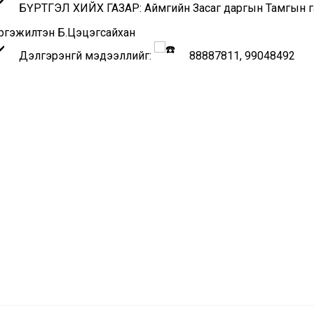
БҮРТГЭЛ ХИЙХ ГАЗАР: Аймгийн Засаг даргын Тамгын газ
ргэжилтэн Б.Цэцэгсайхан
Дэлгэрэнгүй мэдээллийг:
88887811, 99048492