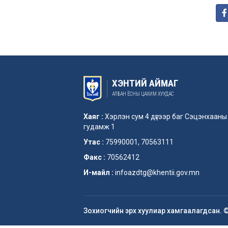
ХЭНТИЙ АЙМАГ
АЛБАН ЁСНЫ ЦАХИМ ХУУДАС
Хаяг :
Хэрлэн сум 4 дүгээр баг Сэцэнхааны
гудамж 1
Утас :
75990001, 70563111
Факс :
70562412
И-майл :
infoazdtg@khentii.gov.mn
Зохиогчийн эрх хуулиар хамгаалагдсан. 