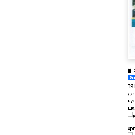
Бид
ТЯ
доо
ну
ша
хүр