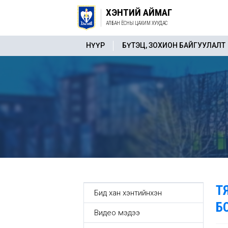
ХЭНТИЙ АЙМАГ
АЛБАН ЁСНЫ ЦАХИМ ХУУДАС
НҮҮР
БҮТЭЦ, ЗОХИОН БАЙГУУЛАЛТ
Т
Бид хан хэнтийнхэн
Б
Видео мэдээ