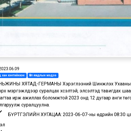
2023.06.09
 хан хэнтийнхэн
Үйл явдлын мэдээ
НЬЖИНЫ ХЯТАД-ГЕРМАНЫ Хэрэглээний Шинжлэх Ухааны Их
рх мэргэжлүүдээр суралцах хүсэлтэй, элсэлтэд тавигдах ша
тагтаа ирж ажиллах боломжтой 2023 онд 12 дугаар анги төг
лгаруулж суралцуулна.
БҮРТГЭЛИЙН ХУГАЦАА: 2023-06-07-ны өдрийн 08:30 цаг
тэл