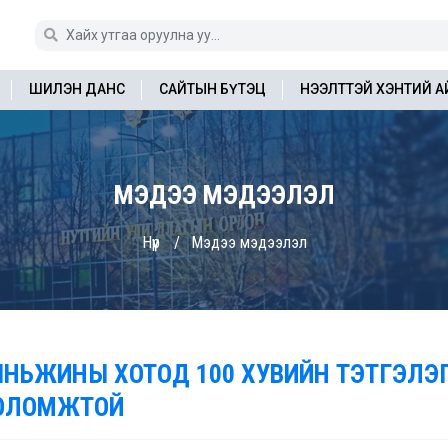
ШИЛЭН ДАНС
САЙТЫН БҮТЭЦ
НЭЭЛТТЭЙ ХЭНТИЙ 
МЭДЭЭ МЭДЭЭЛЭЛ
Нүүр
Мэдээ мэдээлэл
ЯНЬЖИНЫ ХОТОД 100 ХУВИЙН ТЭТГЭЛЭ
ОЛОМЖТОЙ