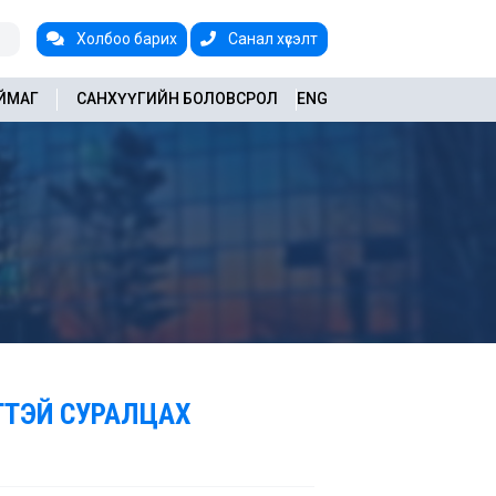
Холбоо барих
Санал хүсэлт
АЙМАГ
САНХҮҮГИЙН БОЛОВСРОЛ
ENG
ГТЭЙ СУРАЛЦАХ