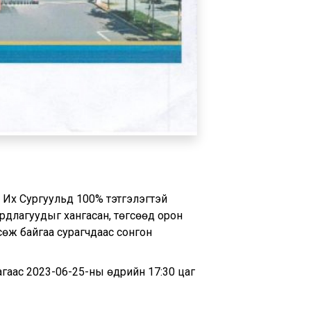
 Сургуульд 100% тэтгэлэгтэй
ардлагуудыг хангасан, төгсөөд орон
сөж байгаа сурагчдаас сонгон
аас 2023-06-25-ны өдрийн 17:30 цаг