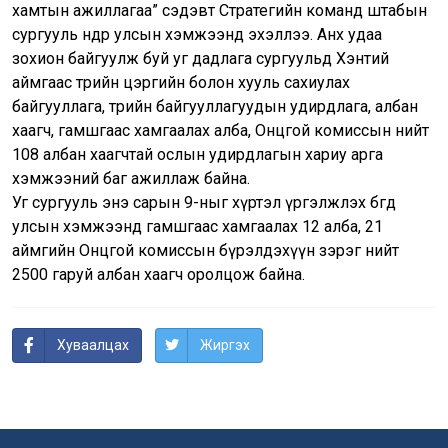
хамтын ажиллагаа” сэдэвт Стратегийн команд штабын
сургууль өнөөдөр улсын хэмжээнд эхэллээ. Анх удаа
зохион байгуулж буй уг дадлага сургуульд Хэнтий
аймгаас төрийн цэргийн болон хууль сахиулах
байгууллага, төрийн байгууллагуудын удирдлага, албан
хаагч, гамшгаас хамгаалах алба, Онцгой комиссын нийт
108 албан хаагчтай ослын удирдлагын хариу арга
хэмжээний баг ажиллаж байна.
Уг сургууль энэ сарын 9-ныг хүртэл үргэлжлэх бөгөөд
улсын хэмжээнд гамшгаас хамгаалах 12 алба, 21
аймгийн Онцгой комиссын бүрэлдэхүүн зэрэг нийт
2500 гаруй албан хаагч оролцож байна.
Хуваалцах
Жиргэх