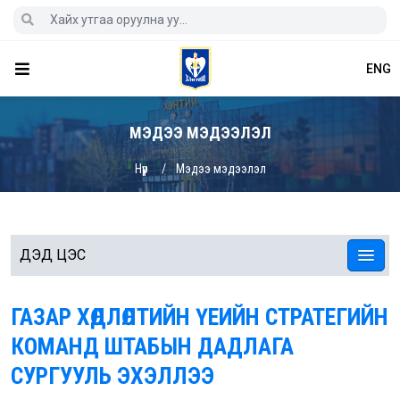
ENG
МЭДЭЭ МЭДЭЭЛЭЛ
Нүүр
Мэдээ мэдээлэл
ДЭД ЦЭС
ГАЗАР ХӨДЛӨЛТИЙН ҮЕИЙН СТРАТЕГИЙН
КОМАНД ШТАБЫН ДАДЛАГА
СУРГУУЛЬ ЭХЭЛЛЭЭ