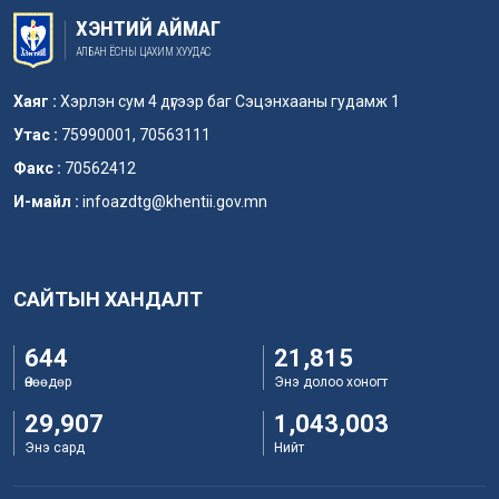
ХЭНТИЙ АЙМАГ
АЛБАН ЁСНЫ ЦАХИМ ХУУДАС
Хаяг :
Хэрлэн сум 4 дүгээр баг Сэцэнхааны гудамж 1
Утас :
75990001, 70563111
Факс :
70562412
И-майл :
infoazdtg@khentii.gov.mn
САЙТЫН ХАНДАЛТ
644
21,815
Өнөөдөр
Энэ долоо хоногт
29,907
1,043,003
Энэ сард
Нийт