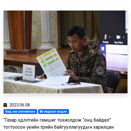
2023.06.08
Бид хан хэнтийнхэн
Үйл явдлын мэдээ
“Газар хөдлөлтийн гамшиг тохиолдож “онц байдал”
тогтоосон үеийн төрийн байгууллагуудын харилцан