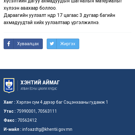
хүсэлтийн дагуу ахмадуудын шагналын материалыг
хүлээн авахаар боллоо.
Дараагийн уулзалт өнөөдөр 17 цагаас 3 дугаар багийн
ахмадуудтай хийх уулзалтаар үргэлжилнэ.
Хуваалцах
Жиргэх
ХЭНТИЙ АЙМАГ
АЛБАН ЁСНЫ ЦАХИМ ХУУДАС
Хаяг :
Хэрлэн сум 4 дүгээр баг Сэцэнхааны гудамж 1
Утас :
75990001, 70563111
Факс :
70562412
И-майл :
infoazdtg@khentii.gov.mn