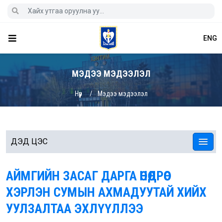
ENG
МЭДЭЭ МЭДЭЭЛЭЛ
Нүүр
Мэдээ мэдээлэл
ДЭД ЦЭС
АЙМГИЙН ЗАСАГ ДАРГА ӨНӨӨДРӨӨС
ХЭРЛЭН СУМЫН АХМАДУУТАЙ ХИЙХ
УУЛЗАЛТАА ЭХЛҮҮЛЛЭЭ