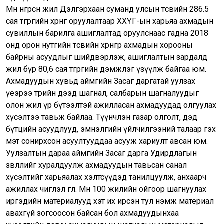
Мөн өнгөрсөн жил Дэлгэрхаан суманд улсын төсвийн 286.5
сая төгрөгийн хөрөнгө оруулалтаар ХХҮГ-ын харьяа ахмадын
сувиллын барилга ашиглалтад оруулснаас гадна 2018
онд орон нутгийн төсвийн хөрөнгөөр ахмадын хорооны
байрны асуудлыг шийдвэрлэж, ашиглалтын зардалд
жил бүр 80,6 сая төгрөгийн дэмжлэг үзүүлж байгаа юм.
Ахмадуудын хувьд аймгийн Засаг даргатай уулзах
үеэрээ төрийн дээд шагнал, салбарын шагналуудыг
олон жил үр бүтээлтэй ажилласан ахмадуудад олгуулах
хүсэлтээ тавьж байлаа. Түүнчлэн газар олголт, дэд
бүтцийн асуудлууд, эмнэлгийн үйлчилгээний талаар гэх
мэт сонирхсон асуултууддаа асууж хариулт авсан юм.
Уулзалтын дараа аймгийн Засаг дарга Удирдлагын
зөвлөлийг хуралдуулж ахмадуудын тавьсан санал
хүсэлтийг харьяалах хэлтсүүдэд танилцуулж, анхаарч
ажиллах чиглэл өглөө. Мөн 100 жилийн ойгоор шагнуулах
иргэдийн материалууд хэт их ирсэн тул нэмж материал
авахгүй зогсоосон байсан бол ахмадуудынхаа