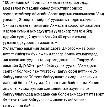
100 жилийн ойн бэлтгэл ажлын талаар иргэдэд
мэдээлэл өгөх тэдний санал хүсэлтийг сонсох
зорилготойгоор аймгийн Засаг даргын санаачилсан “Зөвд
уриалъя, Зөвлөлдөж шийдье” уулзалтыг өнөөдрөөс эхлүүллээ.
Эхний уулзалтыг аймгийн Ахмадын хороотой хамтран
Хэрлэн сумын ахмадуудтай уулзахаар төлөвлөсөн бөгөөд
өнөөдрийн хувьд 2 дугаар багийн 40 орчим ахмад
уулзалтад хүрэлцэн ирсэн юм.
Уулзалтаар аймгийн Засаг дарга Ц.Чогсомжав орон
нутагт хийгдэж буй ажлын талаар болон ахмадуудад
чиглэсэн ажлуудын талаар мэдээлэл өглөө. Тодруулбал
аймгийн ЗДҮАХ-т төрийн байгууллагуудыг “Ахмадын
сантай” болгоно гэж тусгасны дагуу орон нутгийн 75
байгууллагаас 70 төсөвт байгууллага ахмадын сангийн
данстай болж 93 хувьтай хэрэгжиж байгаа юм. Харин
энэ оны хувьд хувийн хэвшлийн аж ахуйн нэгж
байгууллагуудад ахмадын сан болон ахмадыг тэтгэвэрт
бэлтгэх төлөвлөгөө байгуулан ажиллах тухай чиглэл
хүргүүлээд байна.