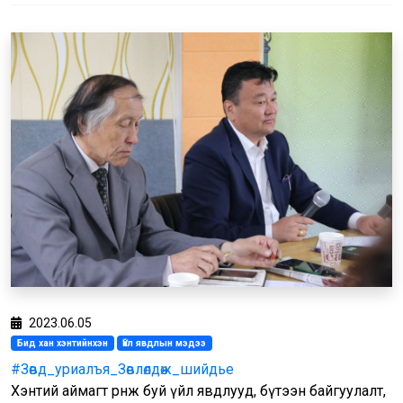
2023.06.05
Бид хан хэнтийнхэн
Үйл явдлын мэдээ
#Зөвд_уриалъя_Зөвлөлдөж_шийдье
Хэнтий аймагт өрнөж буй үйл явдлууд, бүтээн байгуулалт,