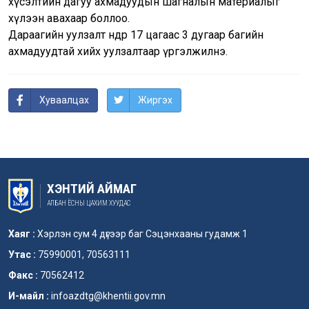
хүсэлтийн дагуу ахмадуудын шагналын материалыг
хүлээн авахаар боллоо.
Дараагийн уулзалт өнөөдөр 17 цагаас 3 дугаар багийн
ахмадуудтай хийх уулзалтаар үргэлжилнэ.
Хуваалцах
Жиргэх
ХЭНТИЙ АЙМАГ
АЛБАН ЁСНЫ ЦАХИМ ХУУДАС
Хаяг :
Хэрлэн сум 4 дүгээр баг Сэцэнхааны гудамж 1
Утас :
75990001, 70563111
Факс :
70562412
И-майл :
infoazdtg@khentii.gov.mn