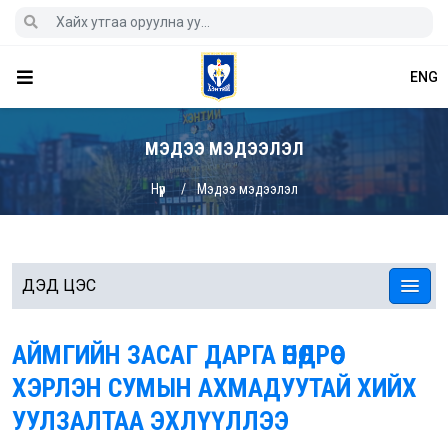
ENG
МЭДЭЭ МЭДЭЭЛЭЛ
Нүүр
Мэдээ мэдээлэл
ДЭД ЦЭС
АЙМГИЙН ЗАСАГ ДАРГА ӨНӨӨДРӨӨС
ХЭРЛЭН СУМЫН АХМАДУУТАЙ ХИЙХ
УУЛЗАЛТАА ЭХЛҮҮЛЛЭЭ