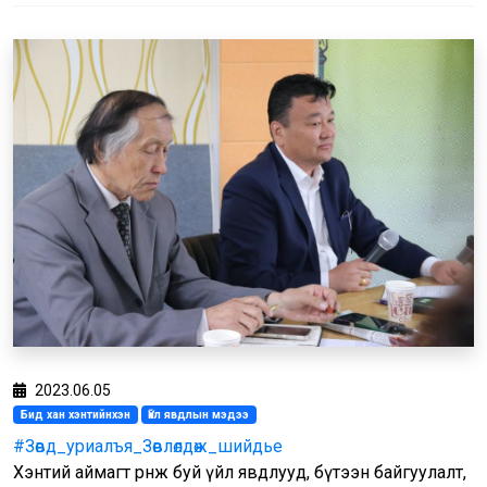
2023.06.05
Бид хан хэнтийнхэн
Үйл явдлын мэдээ
#Зөвд_уриалъя_Зөвлөлдөж_шийдье
Хэнтий аймагт өрнөж буй үйл явдлууд, бүтээн байгуулалт,