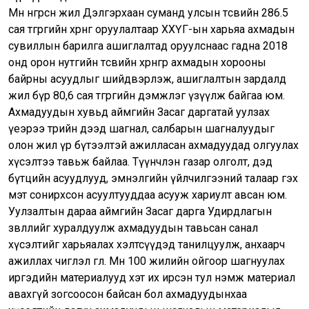
Мөн өнгөрсөн жил Дэлгэрхаан суманд улсын төсвийн 286.5
сая төгрөгийн хөрөнгө оруулалтаар ХХҮГ-ын харьяа ахмадын
сувиллын барилга ашиглалтад оруулснаас гадна 2018
онд орон нутгийн төсвийн хөрөнгөөр ахмадын хорооны
байрны асуудлыг шийдвэрлэж, ашиглалтын зардалд
жил бүр 80,6 сая төгрөгийн дэмжлэг үзүүлж байгаа юм.
Ахмадуудын хувьд аймгийн Засаг даргатай уулзах
үеэрээ төрийн дээд шагнал, салбарын шагналуудыг
олон жил үр бүтээлтэй ажилласан ахмадуудад олгуулах
хүсэлтээ тавьж байлаа. Түүнчлэн газар олголт, дэд
бүтцийн асуудлууд, эмнэлгийн үйлчилгээний талаар гэх
мэт сонирхсон асуултууддаа асууж хариулт авсан юм.
Уулзалтын дараа аймгийн Засаг дарга Удирдлагын
зөвлөлийг хуралдуулж ахмадуудын тавьсан санал
хүсэлтийг харьяалах хэлтсүүдэд танилцуулж, анхаарч
ажиллах чиглэл өглөө. Мөн 100 жилийн ойгоор шагнуулах
иргэдийн материалууд хэт их ирсэн тул нэмж материал
авахгүй зогсоосон байсан бол ахмадуудынхаа