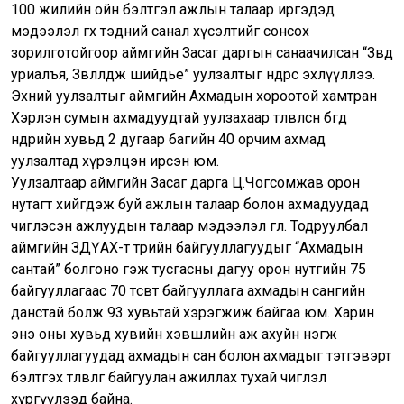
100 жилийн ойн бэлтгэл ажлын талаар иргэдэд
мэдээлэл өгөх тэдний санал хүсэлтийг сонсох
зорилготойгоор аймгийн Засаг даргын санаачилсан “Зөвд
уриалъя, Зөвлөлдөж шийдье” уулзалтыг өнөөдрөөс эхлүүллээ.
Эхний уулзалтыг аймгийн Ахмадын хороотой хамтран
Хэрлэн сумын ахмадуудтай уулзахаар төлөвлөсөн бөгөөд
өнөөдрийн хувьд 2 дугаар багийн 40 орчим ахмад
уулзалтад хүрэлцэн ирсэн юм.
Уулзалтаар аймгийн Засаг дарга Ц.Чогсомжав орон
нутагт хийгдэж буй ажлын талаар болон ахмадуудад
чиглэсэн ажлуудын талаар мэдээлэл өглөө. Тодруулбал
аймгийн ЗДҮАХ-т төрийн байгууллагуудыг “Ахмадын
сантай” болгоно гэж тусгасны дагуу орон нутгийн 75
байгууллагаас 70 төсөвт байгууллага ахмадын сангийн
данстай болж 93 хувьтай хэрэгжиж байгаа юм. Харин
энэ оны хувьд хувийн хэвшлийн аж ахуйн нэгж
байгууллагуудад ахмадын сан болон ахмадыг тэтгэвэрт
бэлтгэх төлөвлөгөө байгуулан ажиллах тухай чиглэл
хүргүүлээд байна.