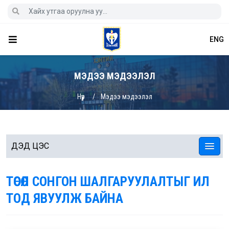
ENG
МЭДЭЭ МЭДЭЭЛЭЛ
Нүүр
Мэдээ мэдээлэл
ДЭД ЦЭС
ТӨСӨЛ СОНГОН ШАЛГАРУУЛАЛТЫГ ИЛ
ТОД ЯВУУЛЖ БАЙНА