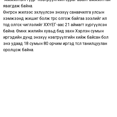
явагдаж байна.
Өнгөрсөн жилээс эхлүүлсэн энэхүү санаачилга улсын
хэмжээнд жишиг болж төрөөс олгож байгаа зээлийг ил
тод олгох чиглэлийг ХХҮЕГ-аас 21 аймагт хүргүүлсэн
байна. Өмнөх жилийн хувьд бид зөвхөн Хэрлэн сумын
иргэдийн дунд энэхүү нэвтрүүлгийн хийж байсан бол
энэ удаад 18 сумын 80 орчим иргэд төслөө танилцуулан
оролцож байна.