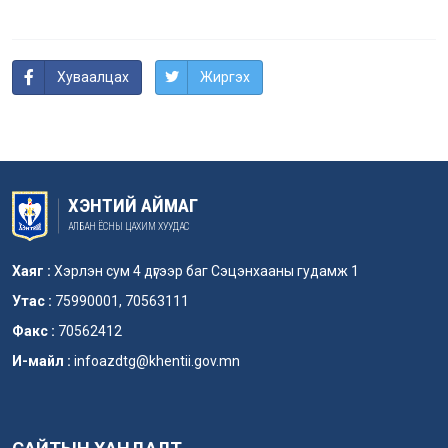
Хуваалцах
Жиргэх
ХЭНТИЙ АЙМАГ
АЛБАН ЁСНЫ ЦАХИМ ХУУДАС
Хаяг :
Хэрлэн сум 4 дүгээр баг Сэцэнхааны гудамж 1
Утас :
75990001, 70563111
Факс :
70562412
И-майл :
infoazdtg@khentii.gov.mn