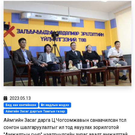
2023.05.13
Бид хан хэнтийнхэн
Үйл явдлын мэдээ
Аймгийн Засаг даргын Тамгын газар
Аймгийн Засаг дарга Ц.Чогсомжавын санаачилсан төсөл
сонгон шалгаруулалтыг ил тод явуулах зорилготой
"Амжилтын гүүр" нэвтрүүлгийн зураг авалт амжилттай