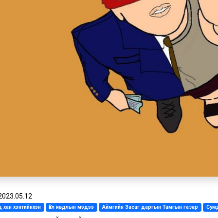
2023.05.12
 хан хэнтийнхэн
Үйл явдлын мэдээ
Аймгийн Засаг даргын Тамгын газар
Сум