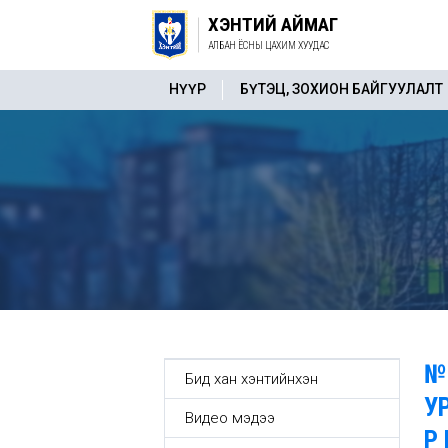
ХЭНТИЙ АЙМАГ
АЛБАН ЁСНЫ ЦАХИМ ХУУДАС
НҮҮР
БҮТЭЦ, ЗОХИОН БАЙГУУЛАЛТ
№
Бид хан хэнтийнхэн
У
Видео мэдээ
Р 