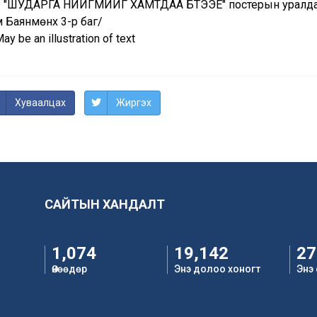
 "ШУДАРГА НИЙГМИЙГ ХАМТДАА БҮТЭЭЕ" постерын уралдаа
м Баянмөнх 3-р баг/
Хуваалцах
Жиргэх
САЙТЫН ХАНДАЛТ
1,074
19,142
27
Өнөөдөр
Энэ долоо хоногт
Энэ