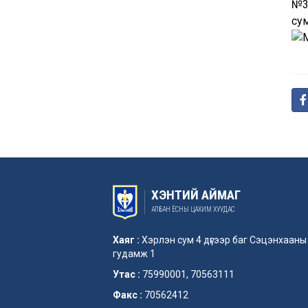
№3
су
ХЭНТИЙ АЙМАГ
АЛБАН ЁСНЫ ЦАХИМ ХУУДАС
Хаяг :
Хэрлэн сум 4 дүгээр баг Сэцэнхааны
гудамж 1
Утас :
75990001, 70563111
Факс :
70562412