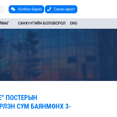
Холбоо барих
Санал хүсэлт
АЙМАГ
САНХҮҮГИЙН БОЛОВСРОЛ
ENG
Е" ПОСТЕРЫН
РЛЭН СУМ БАЯНМӨНХ 3-