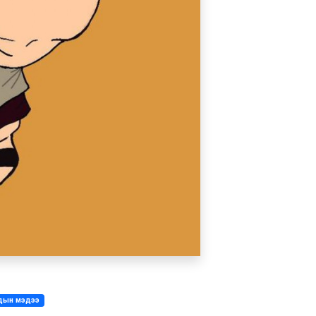
дын мэдээ