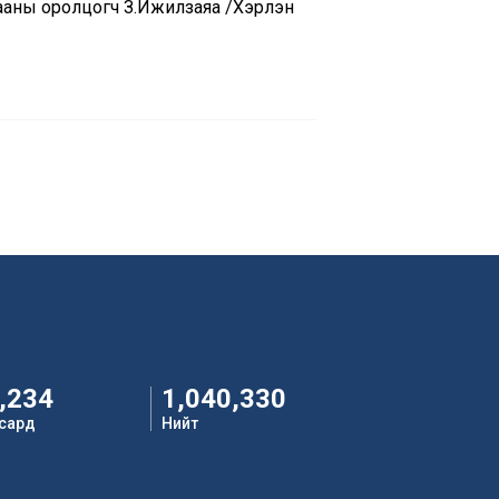
ны оролцогч З.Ижилзаяа /Хэрлэн
,234
1,040,330
 сард
Нийт