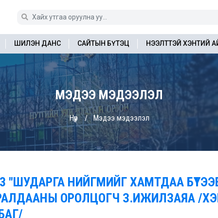
ШИЛЭН ДАНС
САЙТЫН БҮТЭЦ
НЭЭЛТТЭЙ ХЭНТИЙ 
МЭДЭЭ МЭДЭЭЛЭЛ
Нүүр
Мэдээ мэдээлэл
3 "ШУДАРГА НИЙГМИЙГ ХАМТДАА БҮТЭЭ
РАЛДААНЫ ОРОЛЦОГЧ З.ИЖИЛЗАЯА /ХЭ
БАГ/