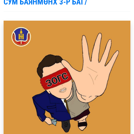
СУМ БАЯНМӨНХ 3-Р БАГ/