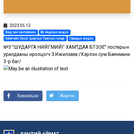
2023.05.12
Бид хан хэнтийнхэн
Үйл явдлын мэдээ
Аймгийн Засаг даргын Тамгын газар
Сумдын мэдээ
№3 "ШУДАРГА НИЙГМИЙГ ХАМТДАА БҮТЭЭЕ" постерын
уралдааны оролцогч З.Ижилзаяа /Хэрлэн сум Баянмөнх
3-р баг/
Хуваалцах
Жиргэх