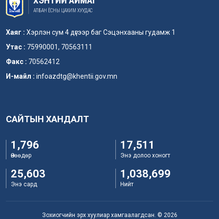
ХЭНТИЙ АЙМАГ
АЛБАН ЁСНЫ ЦАХИМ ХУУДАС
Хаяг :
Хэрлэн сум 4 дүгээр баг Сэцэнхааны гудамж 1
Утас :
75990001, 70563111
Факс :
70562412
И-майл :
infoazdtg@khentii.gov.mn
САЙТЫН ХАНДАЛТ
1,796
17,511
Өнөөдөр
Энэ долоо хоногт
25,603
1,038,699
Энэ сард
Нийт
Зохиогчийн эрх хуулиар хамгаалагдсан. © 2026