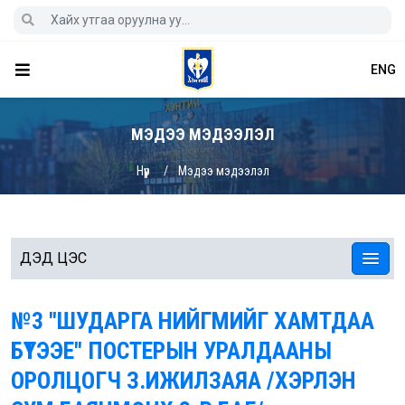
ENG
МЭДЭЭ МЭДЭЭЛЭЛ
Нүүр
Мэдээ мэдээлэл
ДЭД ЦЭС
№3 "ШУДАРГА НИЙГМИЙГ ХАМТДАА
БҮТЭЭЕ" ПОСТЕРЫН УРАЛДААНЫ
ОРОЛЦОГЧ З.ИЖИЛЗАЯА /ХЭРЛЭН