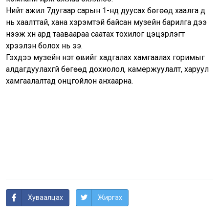
Нийт ажил 7дугаар сарын 1-нд дуусах бөгөөд хаалга үүд
нь хаалттай, хана хэрэмтэй байсан музейн барилга үүдээ
нээж хүн ард тааваараа саатах тохилог цэцэрлэгт
хүрээлэн болох нь ээ.
Гэхдээ музейн үнэт өвийг хадгалах хамгаалах горимыг
алдагдуулахгүй бөгөөд дохиолол, камержуулалт, харуул
хамгаалалтад онцгойлон анхаарна.
Хуваалцах
Жиргэх