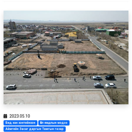
2023.05.10
Бид хан хэнтийнхэн
Үйл явдлын мэдээ
Аймгийн Засаг даргын Тамгын газар