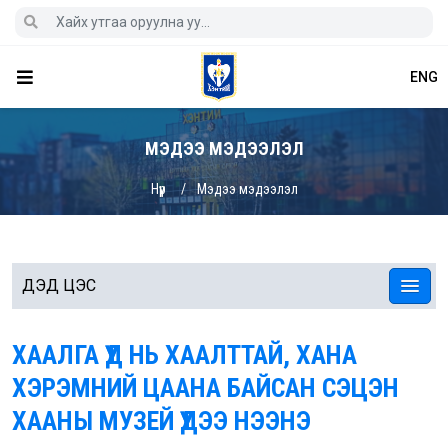
ENG
МЭДЭЭ МЭДЭЭЛЭЛ
Нүүр
Мэдээ мэдээлэл
ДЭД ЦЭС
ХААЛГА ҮҮД НЬ ХААЛТТАЙ, ХАНА
ХЭРЭМНИЙ ЦААНА БАЙСАН СЭЦЭН
ХААНЫ МУЗЕЙ ҮҮДЭЭ НЭЭНЭ