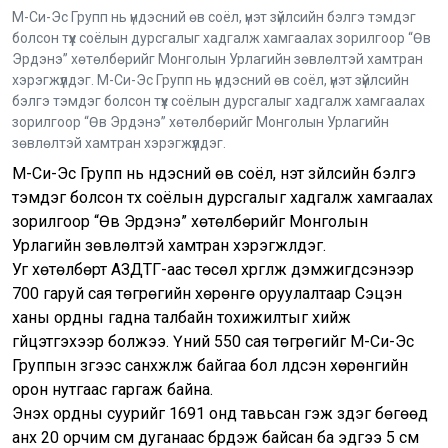
М-Си-Эс Групп нь үндэсний өв соёл, үнэт зүйлсийн бэлгэ тэмдэг
болсон түүх соёлын дурсгалыг хадгалж хамгаалах зорилгоор “Өв
Эрдэнэ” хөтөлбөрийг Монголын Урлагийн зөвлөлтэй хамтран
хэрэгжүүлдэг. М-Си-Эс Групп нь үндэсний өв соёл, үнэт зүйлсийн
бэлгэ тэмдэг болсон түүх соёлын дурсгалыг хадгалж хамгаалах
зорилгоор “Өв Эрдэнэ” хөтөлбөрийг Монголын Урлагийн
зөвлөлтэй хамтран хэрэгжүүлдэг.
М-Си-Эс Групп нь үндэсний өв соёл, үнэт зүйлсийн бэлгэ
тэмдэг болсон түүх соёлын дурсгалыг хадгалж хамгаалах
зорилгоор “Өв Эрдэнэ” хөтөлбөрийг Монголын
Урлагийн зөвлөлтэй хамтран хэрэгжүүлдэг.
Уг хөтөлбөрт АЗДТГ-аас төсөл хүргүүлж дэмжигдсэнээр
700 гаруй сая төгрөгийн хөрөнгө оруулалтаар Сэцэн
ханы ордны гадна талбайн тохижилтыг хийж
гүйцэтгэхээр болжээ. Үүний 550 сая төгрөгийг М-Си-Эс
Группын зүгээс санхүүжүүлж байгаа бол үлдсэн хөрөнгийн
орон нутгаас гаргаж байна.
Энэхүү ордны суурийг 1691 онд тавьсан гэж үздэг бөгөөд
анх 20 орчим сүм дуганаас бүрдэж байсан ба эдүгээ 5 сүм