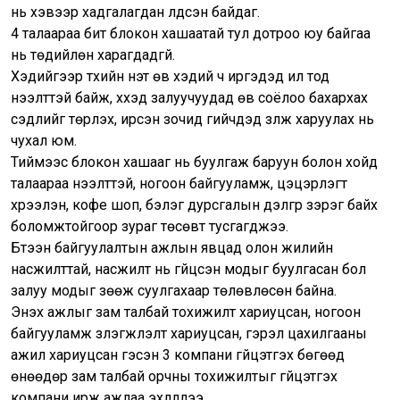
нь хэвээр хадгалагдан үлдсэн байдаг.
4 талаараа битүү блокон хашаатай тул дотроо юу байгаа
нь төдийлөн харагдадгүй.
Хэдийгээр түүхийн үнэт өв хэдий ч иргэдэд ил тод
нээлттэй байж, хүүхэд залуучуудад өв соёлоо бахархах
сэдлийг төрүүлэх, ирсэн зочид гийчдэд үзүүлж харуулах нь
чухал юм.
Тиймээс блокон хашааг нь буулгаж баруун болон хойд
талаараа нээлттэй, ногоон байгууламж, цэцэрлэгт
хүрээлэн, кофе шоп, бэлэг дурсгалын дэлгүүр зэрэг байх
боломжтойгоор зураг төсөвт тусгагджээ.
Бүтээн байгуулалтын ажлын явцад олон жилийн
насжилттай, насжилт нь гүйцсэн модыг буулгасан бол
залуу модыг зөөж суулгахаар төлөвлөсөн байна.
Энэхүү ажлыг зам талбай тохижилт хариуцсан, ногоон
байгууламж зүлэгжүүлэлт хариуцсан, гэрэл цахилгааны
ажил хариуцсан гэсэн 3 компани гүйцэтгэх бөгөөд
өнөөдөр зам талбай орчны тохижилтыг гүйцэтгэх
компани ирж ажлаа эхлүүллээ.