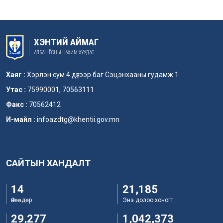
ХЭНТИЙ АЙМАГ
АЛБАН ЁСНЫ ЦАХИМ ХУУДАС
Хаяг :
Хэрлэн сум 4 дүгээр баг Сэцэнхааны гудамж 1
Утас :
75990001, 70563111
Факс :
70562412
И-майл :
infoazdtg@khentii.gov.mn
САЙТЫН ХАНДАЛТ
14
21,185
Өнөөдөр
Энэ долоо хоногт
29,277
1,042,373