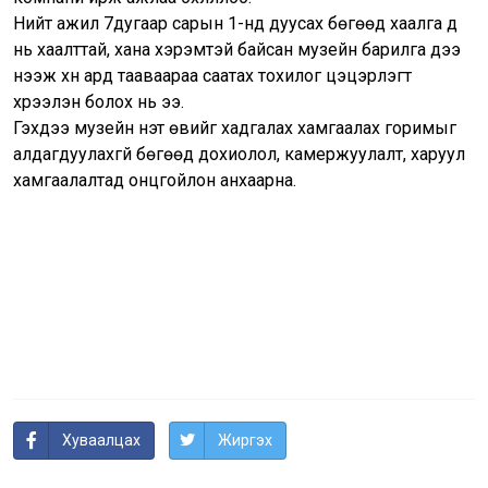
Нийт ажил 7дугаар сарын 1-нд дуусах бөгөөд хаалга үүд
нь хаалттай, хана хэрэмтэй байсан музейн барилга үүдээ
нээж хүн ард тааваараа саатах тохилог цэцэрлэгт
хүрээлэн болох нь ээ.
Гэхдээ музейн үнэт өвийг хадгалах хамгаалах горимыг
алдагдуулахгүй бөгөөд дохиолол, камержуулалт, харуул
хамгаалалтад онцгойлон анхаарна.
Хуваалцах
Жиргэх