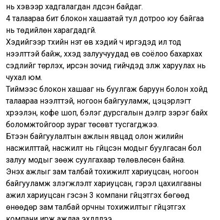
нь хэвээр хадгалагдан үлдсэн байдаг.
4 талаараа битүү блокон хашаатай тул дотроо юу байгаа
нь төдийлөн харагдадгүй.
Хэдийгээр түүхийн үнэт өв хэдий ч иргэдэд ил тод
нээлттэй байж, хүүхэд залуучуудад өв соёлоо бахархах
сэдлийг төрүүлэх, ирсэн зочид гийчдэд үзүүлж харуулах нь
чухал юм.
Тиймээс блокон хашааг нь буулгаж баруун болон хойд
талаараа нээлттэй, ногоон байгууламж, цэцэрлэгт
хүрээлэн, кофе шоп, бэлэг дурсгалын дэлгүүр зэрэг байх
боломжтойгоор зураг төсөвт тусгагджээ.
Бүтээн байгуулалтын ажлын явцад олон жилийн
насжилттай, насжилт нь гүйцсэн модыг буулгасан бол
залуу модыг зөөж суулгахаар төлөвлөсөн байна.
Энэхүү ажлыг зам талбай тохижилт хариуцсан, ногоон
байгууламж зүлэгжүүлэлт хариуцсан, гэрэл цахилгааны
ажил хариуцсан гэсэн 3 компани гүйцэтгэх бөгөөд
өнөөдөр зам талбай орчны тохижилтыг гүйцэтгэх
компани ирж ажлаа эхлүүллээ.