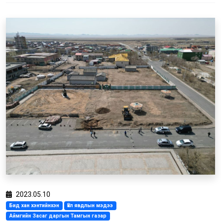
2023.05.10
Бид хан хэнтийнхэн
Үйл явдлын мэдээ
Аймгийн Засаг даргын Тамгын газар