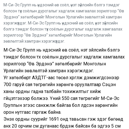
М-Си-Эс Групп нь үндэсний өв соёл, үнэт зүйлсийн бэлгэ тэмдэг
болсон түүх соёлын дурсгалыг хадгалж хамгаалах зорилгоор “Өв
Эрдэнэ” хөтөлбөрийг Монголын Урлагийн зөвлөлтэй хамтран
хэрэгжүүлдэг. М-Си-Эс Групп нь үндэсний өв соёл, үнэт зүйлсийн
бэлгэ тэмдэг болсон түүх соёлын дурсгалыг хадгалж хамгаалах
зорилгоор “Өв Эрдэнэ” хөтөлбөрийг Монголын Урлагийн
зөвлөлтэй хамтран хэрэгжүүлдэг.
М-Си-Эс Групп нь үндэсний өв соёл, үнэт зүйлсийн бэлгэ
тэмдэг болсон түүх соёлын дурсгалыг хадгалж хамгаалах
зорилгоор “Өв Эрдэнэ” хөтөлбөрийг Монголын
Урлагийн зөвлөлтэй хамтран хэрэгжүүлдэг.
Уг хөтөлбөрт АЗДТГ-аас төсөл хүргүүлж дэмжигдсэнээр
700 гаруй сая төгрөгийн хөрөнгө оруулалтаар Сэцэн
ханы ордны гадна талбайн тохижилтыг хийж
гүйцэтгэхээр болжээ. Үүний 550 сая төгрөгийг М-Си-Эс
Группын зүгээс санхүүжүүлж байгаа бол үлдсэн хөрөнгийн
орон нутгаас гаргаж байна.
Энэхүү ордны суурийг 1691 онд тавьсан гэж үздэг бөгөөд
анх 20 орчим сүм дуганаас бүрдэж байсан ба эдүгээ 5 сүм