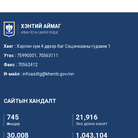
ХЭНТИЙ АЙМАГ
АЛБАН ЁСНЫ ЦАХИМ ХУУДАС
Хаяг :
Хэрлэн сум 4 дүгээр баг Сэцэнхааны гудамж 1
Утас :
75990001, 70563111
Факс :
70562412
И-майл :
infoazdtg@khentii.gov.mn
САЙТЫН ХАНДАЛТ
745
21,916
Өнөөдөр
Энэ долоо хоногт
30,008
1,043,104