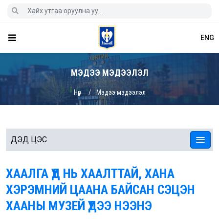
ENG
МЭДЭЭ МЭДЭЭЛЭЛ
Нүүр
Мэдээ мэдээлэл
ДЭД ЦЭС
ХААЛГА ҮҮД НЬ ХААЛТТАЙ, ХАНА
ХЭРЭМНИЙ ЦААНА БАЙСАН СЭЦЭН
ХААНЫ МУЗЕЙ ҮҮДЭЭ НЭЭНЭ