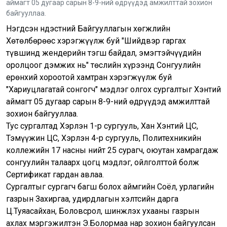
аймагт 05 дугаар сарын 8-9-ний өдрүүдэд амжилттай зохион
байгууллаа.
Нэгдсэн Үндэстний Байгууллагын хөгжлийн
Хөтөлбөрөөс хэрэгжүүлж буй "Шийдвэр гаргах
түвшинд жендерийн тэгш байдал, эмэгтэйчүүдийн
оролцоог дэмжих нь" төслийн хүрээнд Сонгуулийн
ерөнхий хороотой хамтран хэрэгжүүлж буй
"Хариуцлагатай сонгогч" мэдлэг олгох сургалтыг Хэнтий
аймагт 05 дугаар сарын 8-9-ний өдрүүдэд амжилттай
зохион байгууллаа.
Тус сургалтад Хэрлэн 1-р сургууль, Хан Хэнтий ЦС,
Тэмүүжин ЦС, Хэрлэн 4-р сургууль, Политехникийн
коллежийн 17 насны нийт 25 сурагч, оюутан хамрагдаж
сонгуулийн талаарх цогц мэдлэг, ойлголттой болж
Сертификат гардан авлаа.
Сургалтыг сургагч багш болох аймгийн Соёл, урлагийн
газрын Захиргаа, удирдлагын хэлтсийн дарга
Ц.Туяасайхан, Боловсрол, шинжлэх ухааны газрын
ахлах мэргэжилтэн Э.Болормаа нар зохион байгуулсан