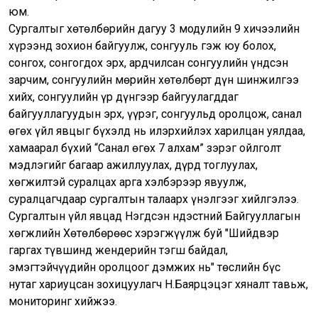
юм.
Сургалтыг хөтөлбөрийн дагуу 3 модулийн 9 хичээлийн
хүрээнд зохион байгуулж, сонгууль гэж юу болох,
сонгох, сонгогдох эрх, ардчилсан сонгуулийн үндсэн
зарчим, сонгуулийн мөрийн хөтөлбөрт дүн шинжилгээ
хийх, сонгуулийн үр дүнгээр байгуулагддаг
байгууллагуудын эрх, үүрэг, сонгуульд оролцож, санал
өгөх үйл явцыг бүхэлд нь илэрхийлэх харилцан уялдаа,
хамаарал бүхий “Санал өгөх 7 алхам” зэрэг ойлголт
мэдлэгийг багаар ажиллуулах, дүрд тоглуулах,
хөгжилтэй суралцах арга хэлбэрээр явуулж,
суралцагчдаар сургалтын талаарх үнэлгээг хийлгэлээ.
Сургалтын үйл явцад Нэгдсэн Үндэстний Байгууллагын
хөгжлийн Хөтөлбөрөөс хэрэгжүүлж буй "Шийдвэр
гаргах түвшинд жендерийн тэгш байдал,
эмэгтэйчүүдийн оролцоог дэмжих нь" төслийн бүс
нутаг хариуцсан зохицуулагч Н.Баярцэцэг хяналт тавьж,
мониторинг хийжээ.