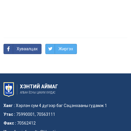
Хуваалцах
Жиргэх
ХЭНТИЙ АЙМАГ
АЛБАН ЁСНЫ ЦАХИМ ХУУДАС
Хаяг :
Хэрлэн сум 4 дүгээр баг Сэцэнхааны гудамж 1
Утас :
75990001, 70563111
Факс :
70562412