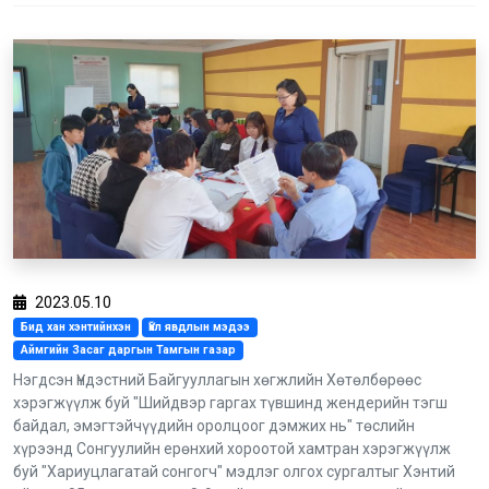
2023.05.10
Бид хан хэнтийнхэн
Үйл явдлын мэдээ
Аймгийн Засаг даргын Тамгын газар
Нэгдсэн Үндэстний Байгууллагын хөгжлийн Хөтөлбөрөөс
хэрэгжүүлж буй "Шийдвэр гаргах түвшинд жендерийн тэгш
байдал, эмэгтэйчүүдийн оролцоог дэмжих нь" төслийн
хүрээнд Сонгуулийн ерөнхий хороотой хамтран хэрэгжүүлж
буй "Хариуцлагатай сонгогч" мэдлэг олгох сургалтыг Хэнтий