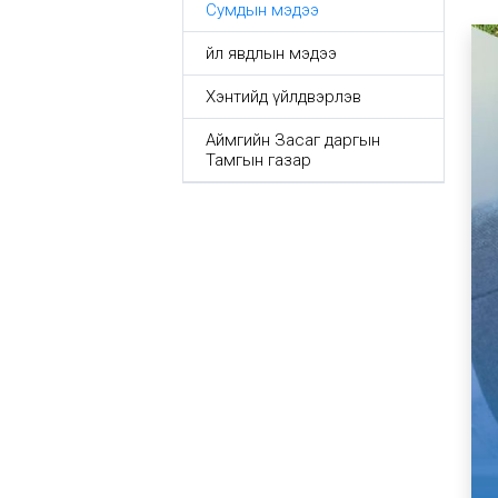
Сумдын мэдээ
Үйл явдлын мэдээ
Хэнтийд үйлдвэрлэв
Аймгийн Засаг даргын
Тамгын газар