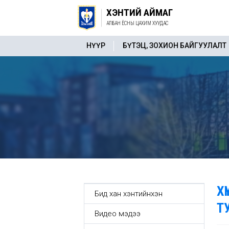
ХЭНТИЙ АЙМАГ
АЛБАН ЁСНЫ ЦАХИМ ХУУДАС
НҮҮР
БҮТЭЦ, ЗОХИОН БАЙГУУЛАЛТ
Х
Бид хан хэнтийнхэн
Т
Видео мэдээ