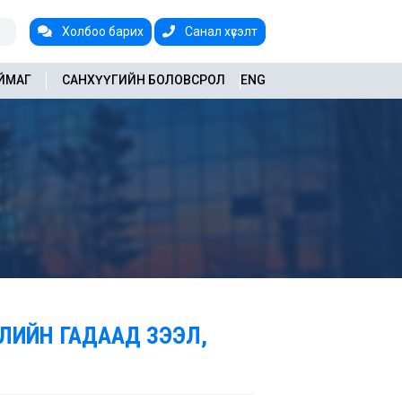
Холбоо барих
Санал хүсэлт
АЙМАГ
САНХҮҮГИЙН БОЛОВСРОЛ
ENG
ЭЛИЙН ГАДААД ЗЭЭЛ,