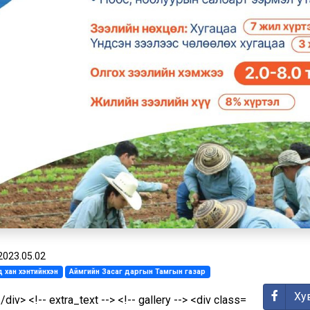
2023.05.02
 хан хэнтийнхэн
Аймгийн Засаг даргын Тамгын газар
Ху