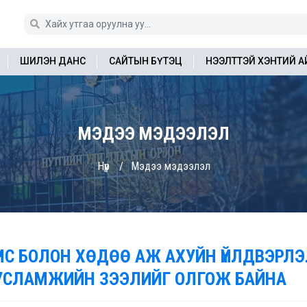
ШИЛЭН ДАНС
САЙТЫН БҮТЭЦ
НЭЭЛТТЭЙ ХЭНТИЙ 
МЭДЭЭ МЭДЭЭЛЭЛ
Нүүр
Мэдээ мэдээлэл
ҮНС БОЛОН ХӨДӨӨ АЖ АХУЙН ҮЙЛДВЭРЛ
УСЛАМЖИЙН ЗЭЭЛИЙГ ОЛГОЖ БАЙНА